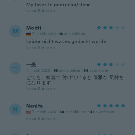
My favorite gem color/stone
for ca. 5 år siden
Mohti
M
Tilmeldt 2016
·
13
anmeldelser
Leider nicht was es gedacht wurde.
for ca. 5 år siden
一美
一
Tilmeldt 2020
·
98
anmeldelser
·
36
overførsler
とても、綺麗で 付けていると 優雅な 気持ち
になります
for ca. 5 år siden
Nenita
N
Tilmeldt 2020
·
50
anmeldelser
·
37
overførsler
for ca. 5 år siden