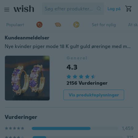
Log på
Populært
Set for nylig
At s
Kundeanmeldelser
Nye kvinder piger mode 18 K gult guld øreringe med muliticolor zirkon
Generel
4.3
2156 Vurderinger
Vis produktoplysninger
Vurderinger
1,459
321