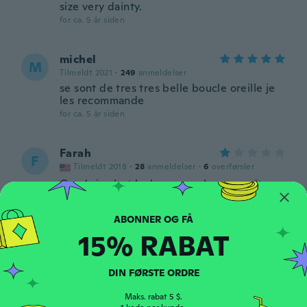
size very dainty.
for ca. 5 år siden
michel
M
Tilmeldt 2021
·
249
anmeldelser
se sont de tres tres belle boucle oreille je
les recommande
for ca. 5 år siden
Farah
F
Tilmeldt 2018
·
28
anmeldelser
·
6
overførsler
Good size but lock are very loose, can't
wear it....I claim broken piece
for ca. 5 år siden
15% RABAT
Elena
E
Tilmeldt 2015
·
22
anmeldelser
·
8
overførsler
DIN FØRSTE ORDRE
Esta bello.
for ca. 5 år siden
Maks. rabat 5 $.