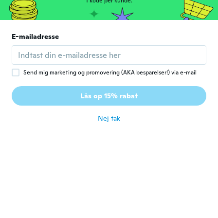
1 kode per kunde.
Mary
M
Tilmeldt 2016
·
29
anmeldelser
E-mailadresse
Nice
for ca. 5 år siden
Send mig marketing og promovering (AKA besparelser!) via e-mail
Maura
M
Tilmeldt 2017
·
3
anmeldelser
Lås op 15% rabat
Gostei.
for ca. 5 år siden
Nej tak
Shanesia
S
Tilmeldt 2020
·
14
anmeldelser
for ca. 5 år siden
Farrah
F
Tilmeldt 2020
·
22
anmeldelser
for ca. 5 år siden