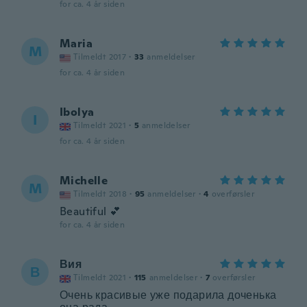
for ca. 4 år siden
Maria
M
Tilmeldt 2017
·
33
anmeldelser
for ca. 4 år siden
Ibolya
I
Tilmeldt 2021
·
5
anmeldelser
for ca. 4 år siden
Michelle
M
Tilmeldt 2018
·
95
anmeldelser
·
4
overførsler
Beautiful 💕
for ca. 4 år siden
Вия
В
Tilmeldt 2021
·
115
anmeldelser
·
7
overførsler
Очень красивые уже подарила доченька