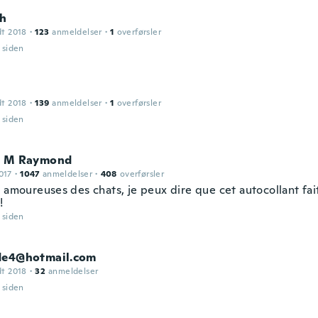
h
dt 2018
·
123
anmeldelser
·
1
overførsler
r siden
dt 2018
·
139
anmeldelser
·
1
overførsler
r siden
e M Raymond
017
·
1047
anmeldelser
·
408
overførsler
s amoureuses des chats, je peux dire que cet autocollant fa
!
r siden
de4@hotmail.com
dt 2018
·
32
anmeldelser
r siden