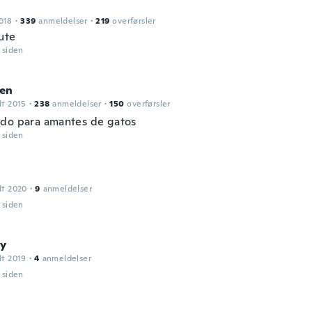
018
·
339
anmeldelser
·
219
overførsler
ute
r siden
en
dt 2015
·
238
anmeldelser
·
150
overførsler
do para amantes de gatos
r siden
dt 2020
·
9
anmeldelser
r siden
y
dt 2019
·
4
anmeldelser
r siden