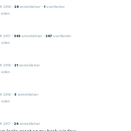
dt 2016
·
29
anmeldelser
·
1
overførsler
r siden
dt 2017
·
343
anmeldelser
·
267
overførsler
r siden
dt 2018
·
21
anmeldelser
r siden
dt 2016
·
3
anmeldelser
r siden
dt 2017
·
24
anmeldelser