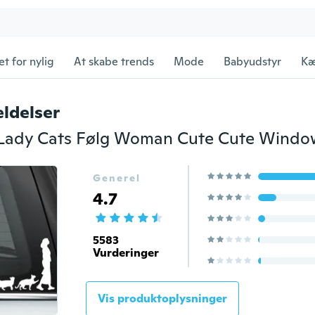
et for nylig
At skabe trends
Mode
Babyudstyr
Kæ
ldelser
Generel
4.7
5583
Vurderinger
Vis produktoplysninger