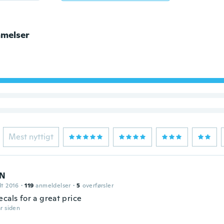
melser
Mest nyttigt
EN
dt 2016
·
119
anmeldelser
·
5
overførsler
cals for a great price
år siden