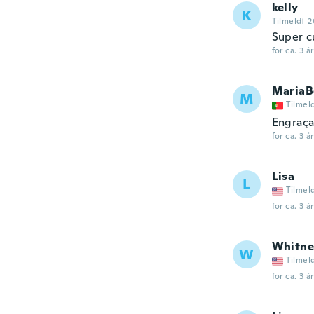
kelly
K
Tilmeldt 2
Super c
for ca. 3 å
MariaB
M
Tilmel
Engraça
for ca. 3 å
Lisa
L
Tilmel
for ca. 3 å
Whitne
W
Tilmel
for ca. 3 å