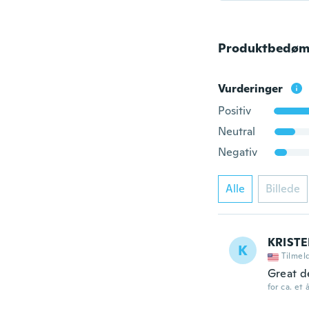
Produktbedøm
Vurderinger
Positiv
Neutral
Negativ
Alle
Billede
KRIST
K
Tilmel
Great de
for ca. et 