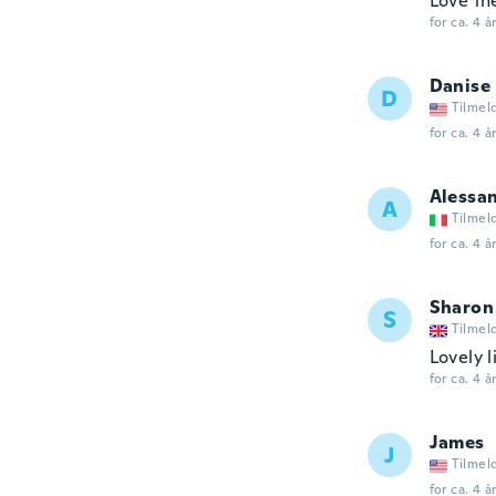
Love th
for ca. 4 å
Danise
D
Tilmel
for ca. 4 å
Alessa
A
Tilmel
for ca. 4 å
Sharon
S
Tilmel
Lovely li
for ca. 4 å
James
J
Tilmel
for ca. 4 å