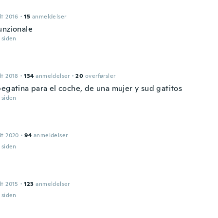
dt 2016
·
15
anmeldelser
unzionale
r siden
dt 2018
·
134
anmeldelser
·
20
overførsler
pegatina para el coche, de una mujer y sud gatitos
r siden
dt 2020
·
94
anmeldelser
r siden
dt 2015
·
123
anmeldelser
r siden