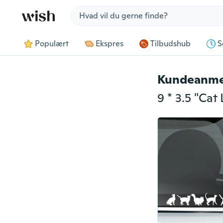
Jump to section
Populært
Ekspres
Tilbudshub
S
Kundeanme