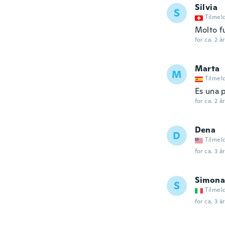
Silvia
S
Tilmel
Molto f
for ca. 2 å
Marta
M
Tilmel
Es una 
for ca. 2 å
Dena
D
Tilmel
for ca. 3 å
Simona
S
Tilmel
for ca. 3 å