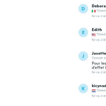
Debora
D
Tilmel
for ca. 2 å
Edith
E
Tilmel
for ca. 2 å
Josett
J
Tilmeldt 2
Pour le
d'effet !
for ca. 2 å
kicyna
K
Tilmel
for ca. 2 å