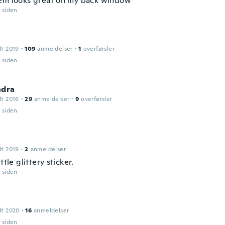
em looks great on my back window
r siden
dt 2019
·
109
anmeldelser
·
1
overførsler
r siden
ndra
dt 2016
·
29
anmeldelser
·
9
overførsler
r siden
dt 2019
·
2
anmeldelser
ttle glittery sticker.
r siden
dt 2020
·
16
anmeldelser
r siden