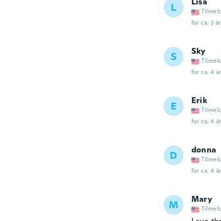
Lisa
L
Tilmel
for ca. 3 å
Sky
S
Tilmel
for ca. 4 å
Erik
E
Tilmel
for ca. 4 å
donna
D
Tilmel
for ca. 4 å
Mary
M
Tilmel