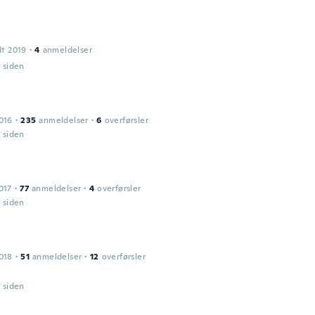
dt 2019
·
4
anmeldelser
r siden
016
·
235
anmeldelser
·
6
overførsler
r siden
017
·
77
anmeldelser
·
4
overførsler
r siden
018
·
51
anmeldelser
·
12
overførsler
！
r siden