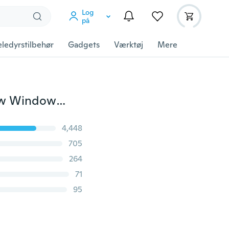
Log
på
ledyrstilbehør
Gadgets
Værktøj
Mere
9 * 3.5 "Cat Lady Cats Følg Woman Cute Cute Window Window Decal Bumper Sticker Pet Pets Fun 57
4,448
705
264
71
95