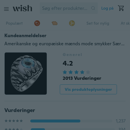
Log på
Populært
Set for nylig
At s
Kundeanmeldelser
Amerikanske og europæiske mænds mode smykker Særlige øjeæble titaniumringe
Generel
4.2
2013 Vurderinger
Vis produktoplysninger
Vurderinger
1,237
334