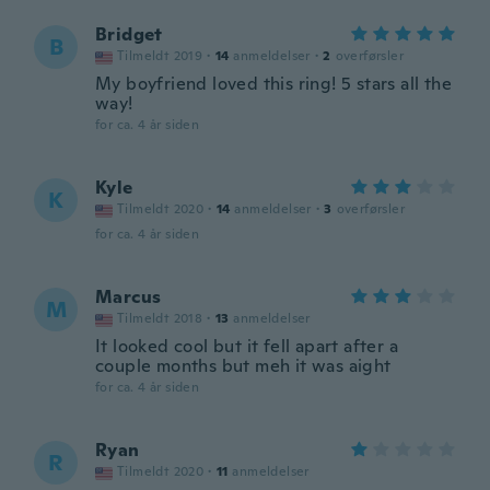
Bridget
B
Tilmeldt 2019
·
14
anmeldelser
·
2
overførsler
My boyfriend loved this ring! 5 stars all the
way!
for ca. 4 år siden
Kyle
K
Tilmeldt 2020
·
14
anmeldelser
·
3
overførsler
for ca. 4 år siden
Marcus
M
Tilmeldt 2018
·
13
anmeldelser
It looked cool but it fell apart after a
couple months but meh it was aight
for ca. 4 år siden
Ryan
R
Tilmeldt 2020
·
11
anmeldelser