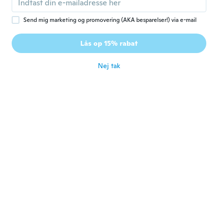
for ca. 5 år siden
Send mig marketing og promovering (AKA besparelser!) via e-mail
Nathon
N
Lås op 15% rabat
Tilmeldt 2019
·
3
anmeldelser
for ca. 5 år siden
Nej tak
Enrique
E
Tilmeldt 2021
·
7
anmeldelser
for ca. 5 år siden
Randy
R
Tilmeldt 2020
·
44
anmeldelser
·
15
overførsler
I would call it the Oracle of the Dead
for ca. 5 år siden
Barbara
B
Tilmeldt 2015
·
8
anmeldelser
Very cheap and plastic eyeball