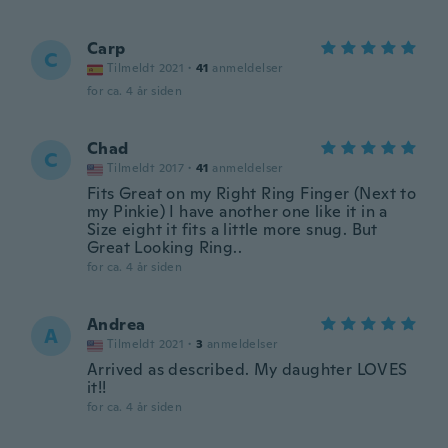
Carp
C
Tilmeldt 2021
·
41
anmeldelser
for ca. 4 år siden
Chad
C
Tilmeldt 2017
·
41
anmeldelser
Fits Great on my Right Ring Finger (Next to
my Pinkie) I have another one like it in a
Size eight it fits a little more snug. But
Great Looking Ring..
for ca. 4 år siden
Andrea
A
Tilmeldt 2021
·
3
anmeldelser
Arrived as described. My daughter LOVES
it!!
for ca. 4 år siden