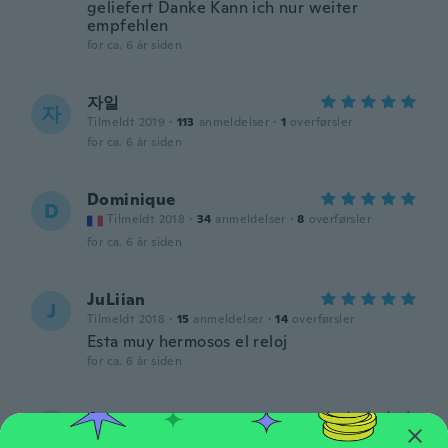
geliefert Danke Kann ich nur weiter
empfehlen
for ca. 6 år siden
자일
자
Tilmeldt 2019
·
113
anmeldelser
·
1
overførsler
for ca. 6 år siden
Dominique
D
Tilmeldt 2018
·
34
anmeldelser
·
8
overførsler
for ca. 6 år siden
JuLiian
J
Tilmeldt 2018
·
15
anmeldelser
·
14
overførsler
Esta muy hermosos el reloj
for ca. 6 år siden
Ancsa
A
Tilmeldt 2016
·
18
anmeldelser
·
15
overførsler