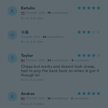
Katalin
K
Tilmeldt 2018
·
76
anmeldelser
for ca. 6 år siden
수동
수
Tilmeldt 2019
·
56
anmeldelser
for ca. 6 år siden
Taylor
T
Tilmeldt 2019
·
24
anmeldelser
·
9
overførsler
Cheap but works and doesnt look cheap,
had to pop the back back on when ik got it
though lol
for ca. 6 år siden
Andres
A
Tilmeldt 2014
·
16
anmeldelser
·
2
overførsler
for ca. 6 år siden