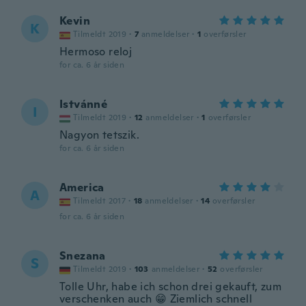
Kevin
K
Tilmeldt 2019
·
7
anmeldelser
·
1
overførsler
Hermoso reloj
for ca. 6 år siden
Istvánné
I
Tilmeldt 2019
·
12
anmeldelser
·
1
overførsler
Nagyon tetszik.
for ca. 6 år siden
America
A
Tilmeldt 2017
·
18
anmeldelser
·
14
overførsler
for ca. 6 år siden
Snezana
S
Tilmeldt 2019
·
103
anmeldelser
·
52
overførsler
Tolle Uhr, habe ich schon drei gekauft, zum
verschenken auch 😁 Ziemlich schnell