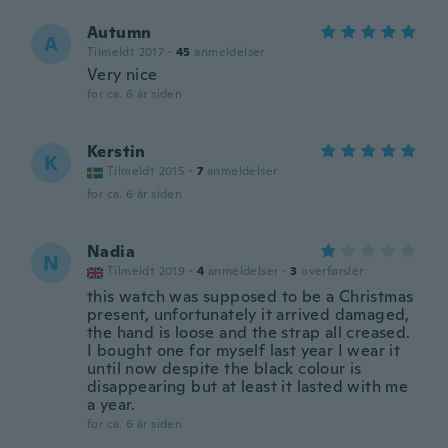
Autumn
A
Tilmeldt 2017
·
45
anmeldelser
Very nice
for ca. 6 år siden
Kerstin
K
Tilmeldt 2015
·
7
anmeldelser
for ca. 6 år siden
Nadia
N
Tilmeldt 2019
·
4
anmeldelser
·
3
overførsler
this watch was supposed to be a Christmas
present, unfortunately it arrived damaged,
the hand is loose and the strap all creased.
I bought one for myself last year I wear it
until now despite the black colour is
disappearing but at least it lasted with me
a year.
for ca. 6 år siden