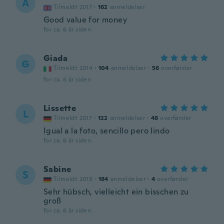
A
Tilmeldt 2017
·
162
anmeldelser
Good value for money
for ca. 6 år siden
Giada
G
Tilmeldt 2014
·
104
anmeldelser
·
56
overførsler
for ca. 6 år siden
Lissette
L
Tilmeldt 2017
·
122
anmeldelser
·
48
overførsler
Igual a la foto, sencillo pero lindo
for ca. 6 år siden
Sabine
S
Tilmeldt 2018
·
184
anmeldelser
·
4
overførsler
Sehr hübsch, vielleicht ein bisschen zu
groß
for ca. 6 år siden