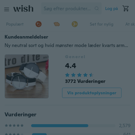
Log på
Populært
Set for nylig
At s
Kundeanmeldelser
Ny neutral sort og hvid mønster mode læder kvarts armbåndsur UWatch gaver
Generel
4.4
3772 Vurderinger
Vis produktoplysninger
Vurderinger
2,579
641