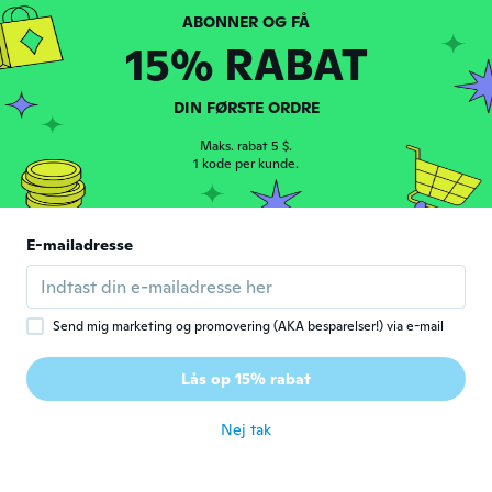
for ca. 6 år siden
15% RABAT
Simone
S
Tilmeldt 2016
·
9
anmeldelser
DIN FØRSTE ORDRE
for ca. 6 år siden
Maks. rabat 5 $.
1 kode per kunde.
Vida
V
Tilmeldt 2018
·
8
anmeldelser
·
2
overførsler
Atėjo labai greitai per 10 dienų,atitiko
E-mailadresse
foto,labai gražus,veikia.
for ca. 6 år siden
Send mig marketing og promovering (AKA besparelser!) via e-mail
Eduardo
E
Tilmeldt 2019
·
9
anmeldelser
·
7
overførsler
Lås op 15% rabat
Muy bueno
for ca. 6 år siden
Nej tak
Katarzyna
K