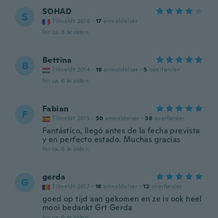
SOHAD
S
Tilmeldt 2016
·
17
anmeldelser
for ca. 6 år siden
Bettina
B
Tilmeldt 2014
·
18
anmeldelser
·
5
overførsler
for ca. 6 år siden
Fabian
F
Tilmeldt 2015
·
50
anmeldelser
·
38
overførsler
Fantástico, llegó antes de la fecha prevista
y en perfecto estado. Muchas gracias
for ca. 6 år siden
gerda
G
Tilmeldt 2017
·
18
anmeldelser
·
12
overførsler
goed op tijd aan gekomen en ze is ook heel
mooi bedankt Grt Gerda
for ca. 6 år siden