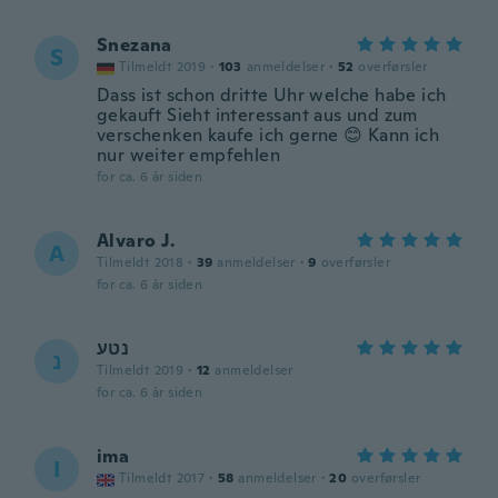
Snezana
S
Tilmeldt 2019
·
103
anmeldelser
·
52
overførsler
Dass ist schon dritte Uhr welche habe ich
gekauft Sieht interessant aus und zum
verschenken kaufe ich gerne 😊 Kann ich
nur weiter empfehlen
for ca. 6 år siden
Alvaro J.
A
Tilmeldt 2018
·
39
anmeldelser
·
9
overførsler
for ca. 6 år siden
נטע
נ
Tilmeldt 2019
·
12
anmeldelser
for ca. 6 år siden
ima
I
Tilmeldt 2017
·
58
anmeldelser
·
20
overførsler