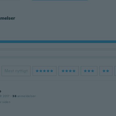
melser
Mest nyttigt
o
dt 2017
·
36
anmeldelser
år siden