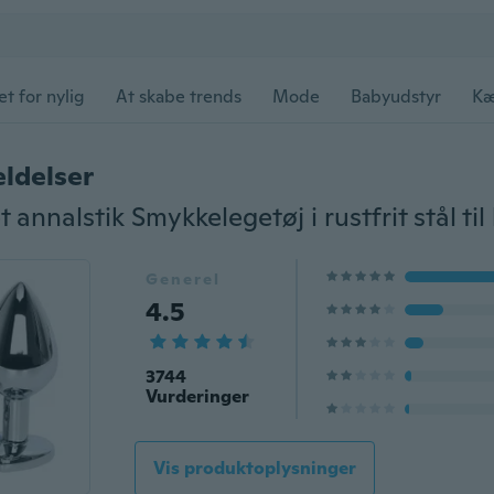
et for nylig
At skabe trends
Mode
Babyudstyr
Kæ
ldelser
Generel
4.5
3744
Vurderinger
Vis produktoplysninger