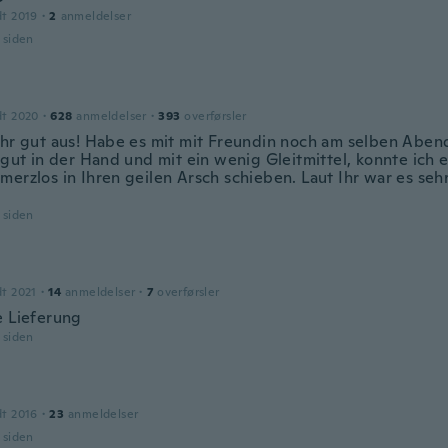
dt 2019
·
2
anmeldelser
r siden
dt 2020
·
628
anmeldelser
·
393
overførsler
ehr gut aus! Habe es mit mit Freundin noch am selben Aben
 gut in der Hand und mit ein wenig Gleitmittel, konnte ich 
merzlos in Ihren geilen Arsch schieben. Laut Ihr war es se
r siden
dt 2021
·
14
anmeldelser
·
7
overførsler
e Lieferung
r siden
dt 2016
·
23
anmeldelser
r siden