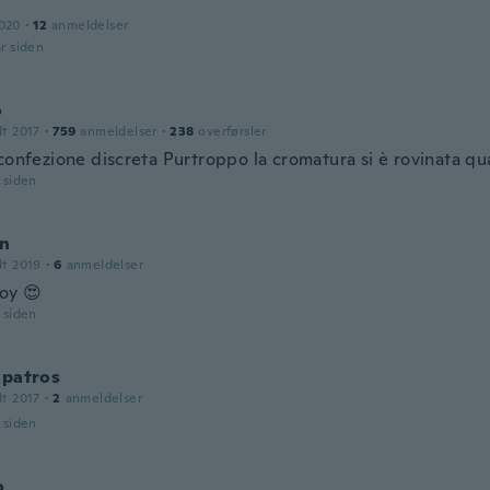
2020
·
12
anmeldelser
år siden
o
dt 2017
·
759
anmeldelser
·
238
overførsler
confezione discreta Purtroppo la cromatura si è rovinata qu
r siden
n
dt 2019
·
6
anmeldelser
toy 😍
r siden
 patros
dt 2017
·
2
anmeldelser
r siden
o