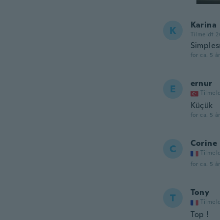
Karina
K
Tilmeldt 
Simples
for ca. 5 å
ernur
E
Tilmel
Küçük
for ca. 5 å
Corine
C
Tilmel
for ca. 5 å
Tony
T
Tilmel
Top !