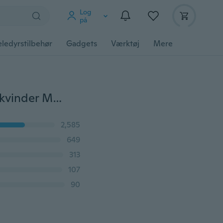
Log
på
ledyrstilbehør
Gadgets
Værktøj
Mere
Hjerteformet annalstik Smykkelegetøj i rustfrit stål til kvinder Mænd Krystalstik Erotisk prostatamassage
2,585
649
313
107
90