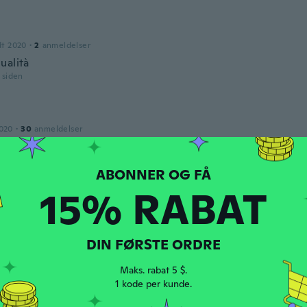
dt 2020
·
2
anmeldelser
ualità
r siden
2020
·
30
anmeldelser
r siden
15% RABAT
dt 2016
·
6
anmeldelser
·
1
overførsler
lity. Perfect fit for first rials with these kind of toys.
r siden
DIN FØRSTE ORDRE
Maks. rabat 5 $.
dt 2019
·
22
anmeldelser
·
2
overførsler
1 kode per kunde.
ze. fits perfect. the pink crystal is cute as H**l! Fell apart a