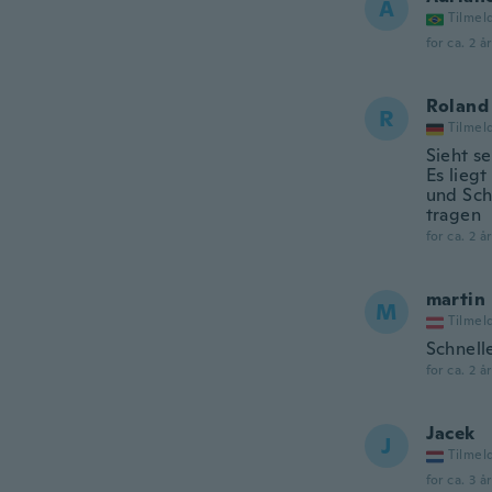
A
Tilmel
for ca. 2 å
Roland
R
Tilmel
Sieht s
Es liegt
und Sch
tragen
for ca. 2 å
martin
M
Tilmel
Schnell
for ca. 2 å
Jacek
J
Tilmel
for ca. 3 å