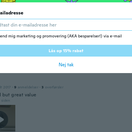
r siden
ailadresse
dt 2014
·
155
anmeldelser
·
1
overførsler
end mig marketing og promovering (AKA besparelser!) via e-mail
r siden
Lås op 15% rabat
018
·
2
anmeldelser
Nej tak
r siden
dt 2017
·
9
anmeldelser
·
3
overførsler
l but great value
r siden