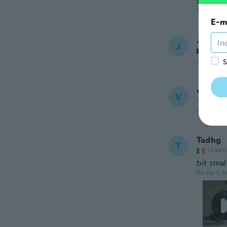
use.
for ca. 4 å
E-m
Johan
J
Tilmel
S
for ca. 4 å
vinay
V
Tilmeldt 2
for ca. 4 å
Tadhg
T
Tilmel
bit smal
for ca. 5 å