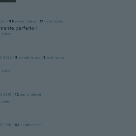
2020
·
39
anmeldelser
·
17
overførsler
mente perfeito!!
r siden
dt 2020
·
3
anmeldelser
·
2
overførsler
r siden
dt 2019
·
12
anmeldelser
r siden
dt 2019
·
34
anmeldelser