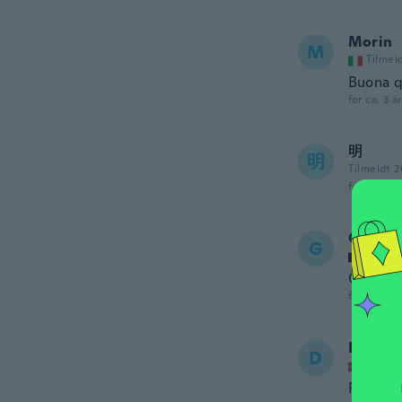
Morin
M
Tilmel
Buona q
for ca. 3 å
明
明
Tilmeldt 
for ca. 3 å
Geert
G
Tilmel
Good qua
for ca. 4 å
DS
D
Tilmel
Right si