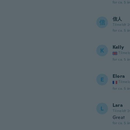
for ca. 5 å
信人
信
Tilmeldt 
for ca. 5 å
Kelly
K
Tilmel
for ca. 5 å
Elora
E
Tilmel
for ca. 5 å
Lara
L
Tilmeldt 2
Great
for ca. 5 å