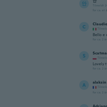
안
안
Tilmeldt 
for ca. et 
Claudi
C
Tilmel
Bello e 
for ca. 2 å
Scatma
S
Tilmel
Lovely 
for ca. 2 å
alaksin
A
Tilmel
for ca. 2 å
Adrian