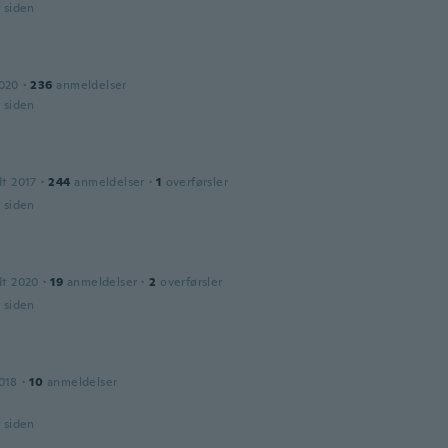
r siden
2020
·
236
anmeldelser
r siden
dt 2017
·
244
anmeldelser
·
1
overførsler
r siden
dt 2020
·
19
anmeldelser
·
2
overførsler
r siden
018
·
10
anmeldelser
r siden