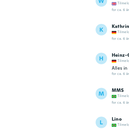
W
Tilmel
for ca. 6 å
Kathri
K
Tilmel
for ca. 6 å
Heinz-
H
Tilmel
Alles i
for ca. 6 å
MMS
M
Tilmel
for ca. 6 å
Lino
L
Tilmel