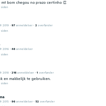
 mt bom chegou no prazo certinho 👏
r siden
dt 2019
·
97
anmeldelser
·
2
overførsler
r siden
e
dt 2016
·
48
anmeldelser
r siden
dt 2018
·
216
anmeldelser
·
1
overførsler
uk en makkelijk te gebruiken.
r siden
na
dt 2015
·
96
anmeldelser
·
52
overførsler