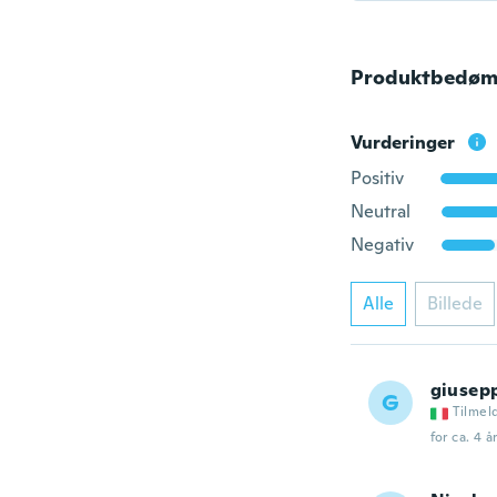
Produktbedøm
Vurderinger
Positiv
Neutral
Negativ
Alle
Billede
giusep
G
Tilmel
for ca. 4 å