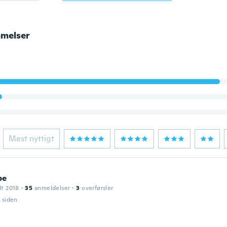
melser
Mest nyttigt
pe
dt 2018
·
35
anmeldelser
·
3
overførsler
r siden