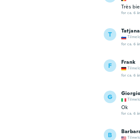
Très bi
for ca. 6 å
Tatjana
T
Tilmel
for ca. 6 å
Frank
F
Tilmel
for ca. 6 å
Giorgi
G
Tilmel
Ok
for ca. 6 å
Barbar
B
Tilmel