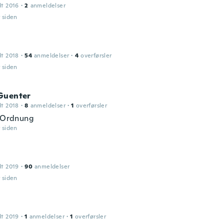
dt 2016
·
2
anmeldelser
r siden
n
dt 2018
·
54
anmeldelser
·
4
overførsler
r siden
Guenter
dt 2018
·
8
anmeldelser
·
1
overførsler
n Ordnung
r siden
dt 2019
·
90
anmeldelser
r siden
dt 2019
·
1
anmeldelser
·
1
overførsler