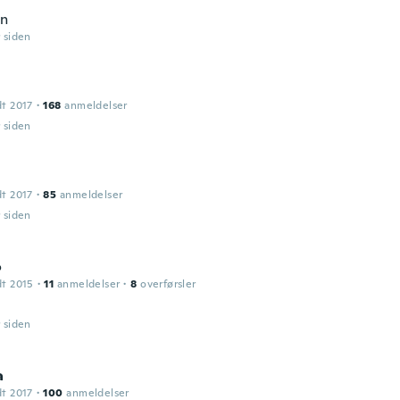
en
r siden
dt 2017
·
168
anmeldelser
r siden
dt 2017
·
85
anmeldelser
r siden
o
dt 2015
·
11
anmeldelser
·
8
overførsler
r siden
a
dt 2017
·
100
anmeldelser