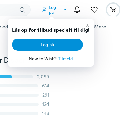
Log
på
ledyrstilbehør
Gadgets
Værktøj
Mere
Lås op for tilbud specielt til dig!
Log på
Rejse 7 rum Pilleboks Medicin Tablet Holder Organizer Dispenser sag
New to Wish?
Tilmeld
2,095
614
291
124
148