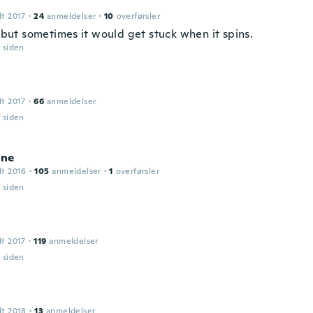
dt 2017
·
24
anmeldelser
·
10
overførsler
t but sometimes it would get stuck when it spins.
r siden
dt 2017
·
66
anmeldelser
r siden
nne
dt 2016
·
105
anmeldelser
·
1
overførsler
r siden
dt 2017
·
119
anmeldelser
r siden
dt 2018
·
13
anmeldelser