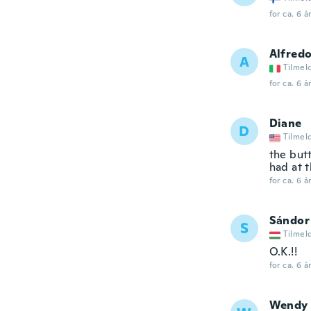
for ca. 6 å
Alfred
A
Tilmel
for ca. 6 å
Diane
D
Tilmel
the but
had at 
for ca. 6 å
Sándor
S
Tilmel
O.K.!!
for ca. 6 å
Wendy