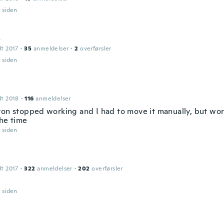
r siden
o
dt 2017
·
35
anmeldelser
·
2
overførsler
r siden
dt 2018
·
116
anmeldelser
ton stopped working and I had to move it manually, but wor
the time
r siden
dt 2017
·
322
anmeldelser
·
202
overførsler
r siden