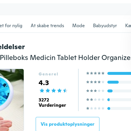
et for nylig
At skabe trends
Mode
Babyudstyr
Kæ
ldelser
Generel
4.3
3272
Vurderinger
Vis produktoplysninger