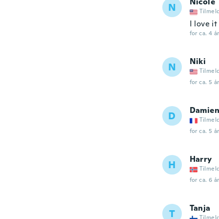
Nicole
N
Tilmel
I love i
for ca. 4 å
Niki
N
Tilmel
for ca. 5 å
Damie
D
Tilmel
for ca. 5 å
Harry
H
Tilmel
for ca. 6 å
Tanja
T
Tilmel