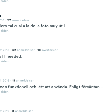
r siden
a
016
·
27
anmeldelser
llero tal cual a la de la foto muy útil
r siden
dt 2018
·
62
anmeldelser
·
10
overførsler
at I needed.
r siden
dt 2016
·
11
anmeldelser
men funktionell och lätt att använda. Enligt förväntan...
r siden
dt 2019
·
8
anmeldelser