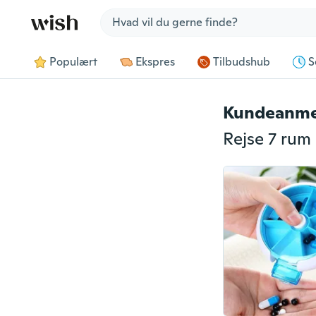
Jump to section
Populært
Ekspres
Tilbudshub
S
Kundeanme