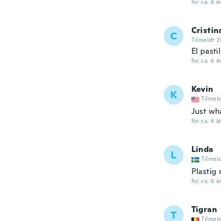
for ca. 6 å
Cristin
C
Tilmeldt 2
El pasti
for ca. 6 å
Kevin
K
Tilmel
Just wh
for ca. 6 å
Linda
L
Tilmel
Plastig 
for ca. 6 å
Tigran
T
Tilmel