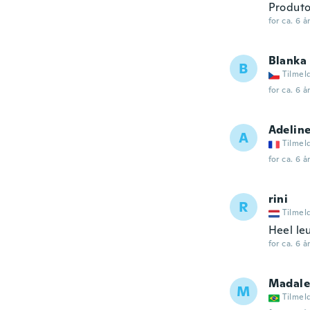
Produto
for ca. 6 å
Blanka
B
Tilmel
for ca. 6 å
Adelin
A
Tilmel
for ca. 6 å
rini
R
Tilmel
Heel le
for ca. 6 å
Madale
M
Tilmel