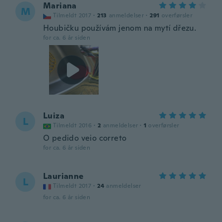
Mariana
M
Tilmeldt 2017
·
213
anmeldelser
·
291
overførsler
Houbičku používám jenom na mytí dřezu.
for ca. 6 år siden
Luiza
L
Tilmeldt 2016
·
2
anmeldelser
·
1
overførsler
O pedido veio correto
for ca. 6 år siden
Laurianne
L
Tilmeldt 2017
·
24
anmeldelser
for ca. 6 år siden