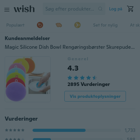
Log på
Populært
Set for nylig
At s
Kundeanmeldelser
Magic Silicone Dish Bowl Rengøringsbørster Skurepude Pot Pan Pan Wash Børster Cleaner
Generel
4.3
2895 Vurderinger
Vis produktoplysninger
Vurderinger
1,733
588