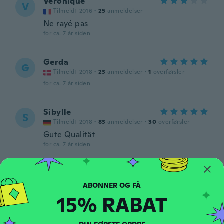
Veronique
V
Tilmeldt 2016
·
25
anmeldelser
Ne rayé pas
for ca. 7 år siden
Gerda
G
Tilmeldt 2018
·
23
anmeldelser
·
1
overførsler
for ca. 7 år siden
Sibylle
S
Tilmeldt 2018
·
83
anmeldelser
·
30
overførsler
Gute Qualität
for ca. 7 år siden
Mumu
M
Tilmeldt 2018
·
15
anmeldelser
for ca. 7 år siden
15% RABAT
Adriana