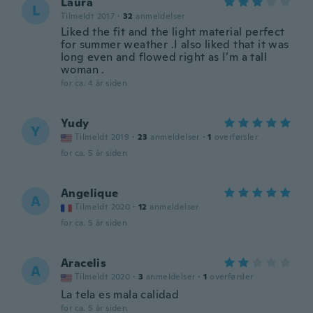
Laura
L
Tilmeldt 2017
·
32
anmeldelser
Liked the fit and the light material perfect
for summer weather .I also liked that it was
long even and flowed right as I’m a tall
woman .
for ca. 4 år siden
Yudy
Y
Tilmeldt 2019
·
23
anmeldelser
·
1
overførsler
for ca. 5 år siden
Angelique
A
Tilmeldt 2020
·
12
anmeldelser
for ca. 5 år siden
Aracelis
A
Tilmeldt 2020
·
3
anmeldelser
·
1
overførsler
La tela es mala calidad
for ca. 5 år siden