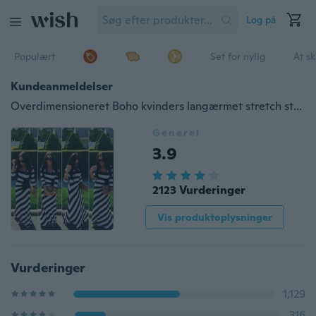
Log på
Populært
Set for nylig
At s
Kundeanmeldelser
Overdimensioneret Boho kvinders langærmet stretch strandfest lang fuld maxikjole plus størrelse
Generel
3.9
2123 Vurderinger
Vis produktoplysninger
Vurderinger
1,129
316