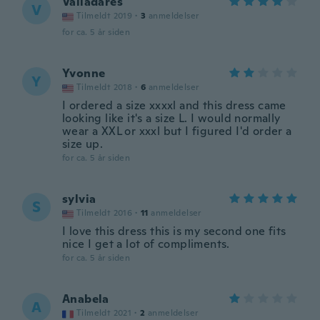
Valladares
V
Tilmeldt 2019
·
3
anmeldelser
for ca. 5 år siden
Yvonne
Y
Tilmeldt 2018
·
6
anmeldelser
I ordered a size xxxxl and this dress came
looking like it's a size L. I would normally
wear a XXL or xxxl but I figured I'd order a
size up.
for ca. 5 år siden
sylvia
S
Tilmeldt 2016
·
11
anmeldelser
I love this dress this is my second one fits
nice I get a lot of compliments.
for ca. 5 år siden
Anabela
A
Tilmeldt 2021
·
2
anmeldelser