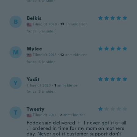
for ca. 5 år siden
Belkis
B
Tilmeldt 2020
·
13
anmeldelser
for ca. 5 år siden
Mylee
M
Tilmeldt 2018
·
12
anmeldelser
for ca. 5 år siden
Yodit
Y
Tilmeldt 2020
·
1
anmeldelser
for ca. 5 år siden
Tweety
T
Tilmeldt 2017
·
2
anmeldelser
Fedex said delivered it . I never got it at all
. I ordered in time for my mom on mothers
day. Never got it customer support don't