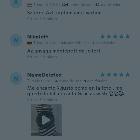
A
Tilmeldt 2016
·
224
anmeldelser
·
82
overførsler
Szuper. Azt kaptam amit vártam..
for ca. 5 år siden
Nikolett
N
Tilmeldt 2021
·
28
anmeldelser
·
3
overførsler
Az anyaga meglepett de jó lett
for ca. 5 år siden
NameDeleted
N
Tilmeldt 2019
·
4
anmeldelser
·
1
overførsler
Me encantó 🤩justo como en la foto , me
quedó la talla exacta Gracias wish 🥰🥰🥰
for ca. 5 år siden