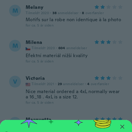
Melany
M
Tilmeldt 2020
·
38
anmeldelser
·
8
overførsler
Motifs sur la robe non identique à la photo
for ca. 5 år siden
Milena
M
Tilmeldt 2020
·
604
anmeldelser
Efektní materiál nižší kvality
for ca. 5 år siden
Victoria
V
Tilmeldt 2021
·
29
anmeldelser
·
4
overførsler
Nice material ordered a 4xL normally wear
a 16_18 . 4xL is a size 12.
for ca. 5 år siden
Marquetta
M
Tilmeldt 2014
·
7
anmeldelser