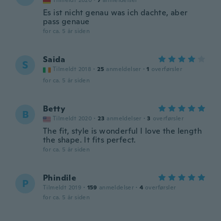
Tilmeldt 2020
·
7
anmeldelser
Es ist nicht genau was ich dachte, aber
pass genaue
for ca. 5 år siden
Saida
S
Tilmeldt 2018
·
25
anmeldelser
·
1
overførsler
for ca. 5 år siden
Betty
B
Tilmeldt 2020
·
23
anmeldelser
·
3
overførsler
The fit, style is wonderful I love the length
the shape. It fits perfect.
for ca. 5 år siden
Phindile
P
Tilmeldt 2019
·
159
anmeldelser
·
4
overførsler
for ca. 5 år siden