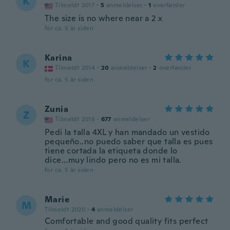
K
Tilmeldt 2017
·
5
anmeldelser
·
1
overførsler
The size is no where near a 2 x
for ca. 5 år siden
Karina
K
Tilmeldt 2014
·
20
anmeldelser
·
2
overførsler
for ca. 5 år siden
Zunia
Z
Tilmeldt 2016
·
677
anmeldelser
Pedi la talla 4XL y han mandado un vestido
pequeño..no puedo saber que talla es pues
tiene cortada la etiqueta donde lo
dice...muy lindo pero no es mi talla.
for ca. 5 år siden
Marie
M
Tilmeldt 2020
·
4
anmeldelser
Comfortable and good quality fits perfect