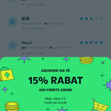
for ca. 6 år siden
飯塚
飯
Tilmeldt 2019
·
64
anmeldelser
for ca. 6 år siden
Heini
H
Tilmeldt 2018
·
30
anmeldelser
for ca. 6 år siden
Radek
R
Tilmeldt 2016
·
21
anmeldelser
·
1
overførsler
15% RABAT
for ca. 6 år siden
DIN FØRSTE ORDRE
Regina
R
Tilmeldt 2016
·
203
anmeldelser
·
59
overførsler
Maks. rabat 5 $.
1 kode per kunde.
Hezký nemám ještě zkušenost
for ca. 6 år siden