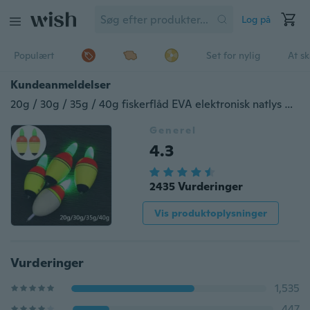
Log på
Populært
Set for nylig
At s
Kundeanmeldelser
20g / 30g / 35g / 40g fiskerflåd EVA elektronisk natlys fiskerflåd med 2 knapceller Pesca fiskegrej værktøj
Generel
4.3
2435 Vurderinger
Vis produktoplysninger
Vurderinger
1,535
447