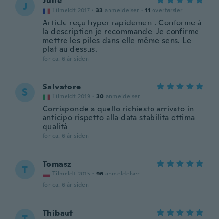
Julie
J
Tilmeldt 2017
·
33
anmeldelser
·
11
overførsler
Article reçu hyper rapidement. Conforme à
la description je recommande. Je confirme
mettre les piles dans elle même sens. Le
plat au dessus.
for ca. 6 år siden
Salvatore
S
Tilmeldt 2019
·
30
anmeldelser
Corrisponde a quello richiesto arrivato in
anticipo rispetto alla data stabilita ottima
qualità
for ca. 6 år siden
Tomasz
T
Tilmeldt 2015
·
96
anmeldelser
for ca. 6 år siden
Thibaut
T