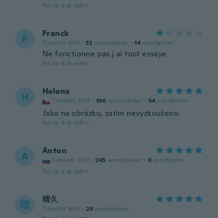
for ca. 6 år siden
Franck
F
Tilmeldt 2017
·
52
anmeldelser
·
14
overførsler
Ne fonctionne pas j ai tout essaye
for ca. 6 år siden
Helena
H
Tilmeldt 2019
·
100
anmeldelser
·
54
overførsler
Jako na obrázku, zatím nevyzkoušeno.
for ca. 6 år siden
Anton
A
Tilmeldt 2017
·
245
anmeldelser
·
6
overførsler
for ca. 6 år siden
晴久
晴
Tilmeldt 2019
·
29
anmeldelser