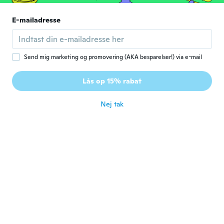
E-mailadresse
Marcin
M
Tilmeldt 2017
·
45
anmeldelser
for ca. 6 år siden
Send mig marketing og promovering (AKA besparelser!) via e-mail
Rene
R
Lås op 15% rabat
Tilmeldt 2017
·
19
anmeldelser
for ca. 6 år siden
Nej tak
David
D
Tilmeldt 2016
·
143
anmeldelser
·
92
overførsler
Super
for ca. 6 år siden
Pavel
P
Tilmeldt 2019
·
38
anmeldelser
for ca. 6 år siden