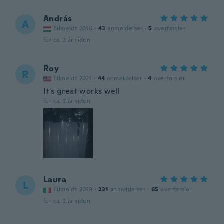
András
A
Tilmeldt 2016
·
43
anmeldelser
·
5
overførsler
for ca. 2 år siden
Roy
R
Tilmeldt 2021
·
44
anmeldelser
·
4
overførsler
It's great works well
for ca. 2 år siden
Laura
L
Tilmeldt 2019
·
231
anmeldelser
·
65
overførsler
for ca. 2 år siden