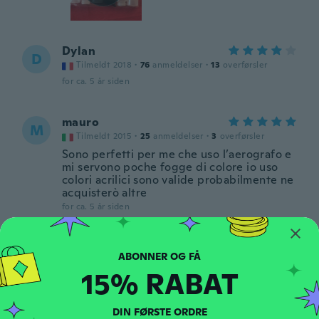
Dylan
D
Tilmeldt 2018
·
76
anmeldelser
·
13
overførsler
for ca. 5 år siden
mauro
M
Tilmeldt 2015
·
25
anmeldelser
·
3
overførsler
Sono perfetti per me che uso l’aerografo e
mi servono poche fogge di colore io uso
colori acrilici sono valide probabilmente ne
acquisterò altre
for ca. 5 år siden
Irida
I
Tilmeldt 2019
·
68
anmeldelser
·
14
overførsler
15% RABAT
for ca. 5 år siden
DIN FØRSTE ORDRE
Jeremy