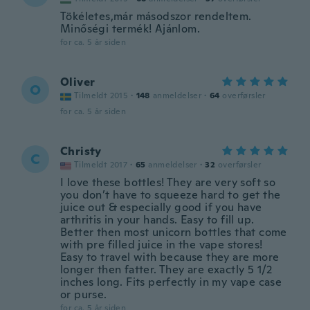
Tökéletes,már másodszor rendeltem.
Minőségi termék! Ajánlom.
for ca. 5 år siden
Oliver
O
Tilmeldt 2015
·
148
anmeldelser
·
64
overførsler
for ca. 5 år siden
Christy
C
Tilmeldt 2017
·
65
anmeldelser
·
32
overførsler
I love these bottles! They are very soft so
you don’t have to squeeze hard to get the
juice out & especially good if you have
arthritis in your hands. Easy to fill up.
Better then most unicorn bottles that come
with pre filled juice in the vape stores!
Easy to travel with because they are more
longer then fatter. They are exactly 5 1/2
inches long. Fits perfectly in my vape case
or purse.
for ca. 5 år siden