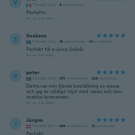
V
Tilmeldt 2022
·
6
anmeldelser
Perfetto
for ca. 3 år siden
Snežana
S
Tilmeldt 2016
·
15
anmeldelser
·
14
overførsler
Perfekt till e-juice 👍👍👍
for ca. 3 år siden
peter
P
Tilmeldt 2016
·
375
anmeldelser
·
226
overførsler
Detta var min fjärde beställning av dessa
och jag är väldigt nöjd med varan och den
snabba leveransen.
for ca. 3 år siden
Jürgen
J
Tilmeldt 2017
·
499
anmeldelser
·
12
overførsler
Perfekt