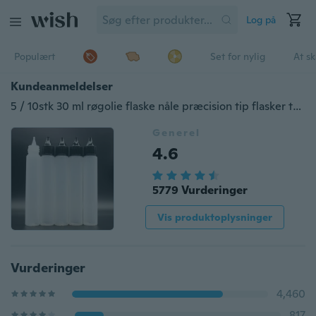
Log på
Populært
Set for nylig
At s
Kundeanmeldelser
5 / 10stk 30 ml røgolie flaske nåle præcision tip flasker tomme flasker
Generel
4.6
5779 Vurderinger
Vis produktoplysninger
Vurderinger
4,460
817