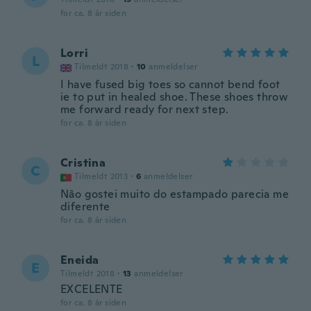
for ca. 8 år siden
Lorri
L
Tilmeldt 2018
·
10
anmeldelser
I have fused big toes so cannot bend foot
ie to put in healed shoe. These shoes throw
me forward ready for next step.
for ca. 8 år siden
Cristina
C
Tilmeldt 2013
·
6
anmeldelser
Não gostei muito do estampado parecia me
diferente
for ca. 8 år siden
Eneida
E
Tilmeldt 2018
·
13
anmeldelser
EXCELENTE
for ca. 8 år siden