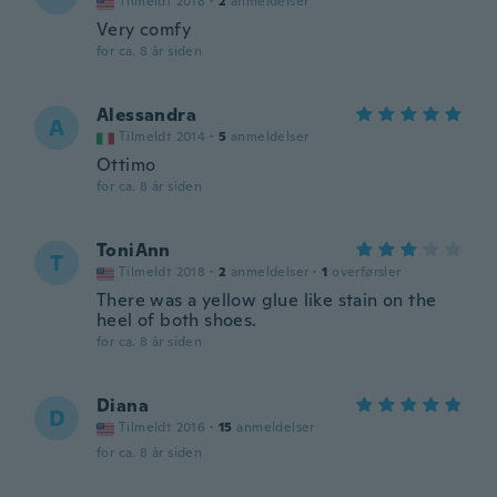
Tilmeldt 2018
·
2
anmeldelser
Very comfy
for ca. 8 år siden
Alessandra
A
Tilmeldt 2014
·
5
anmeldelser
Ottimo
for ca. 8 år siden
ToniAnn
T
Tilmeldt 2018
·
2
anmeldelser
·
1
overførsler
There was a yellow glue like stain on the
heel of both shoes.
for ca. 8 år siden
Diana
D
Tilmeldt 2016
·
15
anmeldelser
for ca. 8 år siden