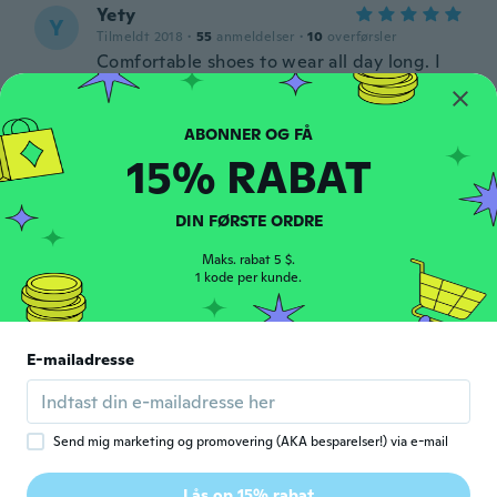
Yety
Y
Tilmeldt 2018
·
55
anmeldelser
·
10
overførsler
Comfortable shoes to wear all day long. I
really like it. Bought 2 colours
for ca. 8 år siden
15% RABAT
Patilu
P
Tilmeldt 2016
·
192
anmeldelser
·
42
overførsler
So comfortable and pretty I want the red
DIN FØRSTE ORDRE
ones LOL
for ca. 8 år siden
Maks. rabat 5 $.
1 kode per kunde.
Zsóka
Z
Tilmeldt 2015
·
31
anmeldelser
·
4
overførsler
E-mailadresse
Finom puha! Mar a madodik parat
rendeltem
for ca. 8 år siden
Send mig marketing og promovering (AKA besparelser!) via e-mail
Linda
L
Lås op 15% rabat