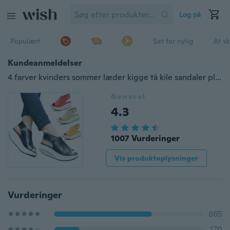
Log på
Populært
Set for nylig
At s
Kundeanmeldelser
4 farver kvinders sommer læder kigge tå kile sandaler platform ryste sko
Generel
4.3
1007 Vurderinger
Vis produktoplysninger
Vurderinger
665
170