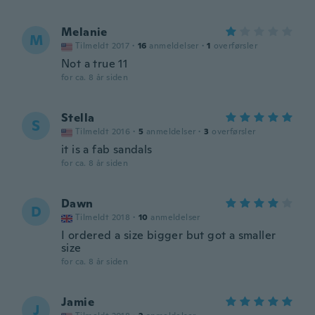
Melanie
M
Tilmeldt 2017
·
16
anmeldelser
·
1
overførsler
Not a true 11
for ca. 8 år siden
Stella
S
Tilmeldt 2016
·
5
anmeldelser
·
3
overførsler
it is a fab sandals
for ca. 8 år siden
Dawn
D
Tilmeldt 2018
·
10
anmeldelser
I ordered a size bigger but got a smaller
size
for ca. 8 år siden
Jamie
J