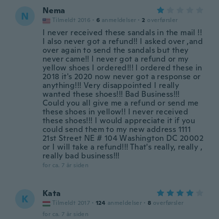
Nema
N
Tilmeldt 2016
·
6
anmeldelser
·
2
overførsler
I never received these sandals in the mail !!
I also never got a refund!! I asked over ,and
over again to send the sandals but they
never came!! I never got a refund or my
yellow shoes I ordered!!! I ordered these in
2018 it's 2020 now never got a response or
anything!!! Very disappointed I really
wanted these shoes!!! Bad Business!!!
Could you all give me a refund or send me
these shoes in yellow!! I never received
these shoes!!! I would appreciate it if you
could send them to my new address 1111
21st Street NE # 104 Washington DC 20002
or I will take a refund!!! That's really, really ,
really bad business!!!
for ca. 7 år siden
Kata
K
Tilmeldt 2017
·
124
anmeldelser
·
8
overførsler
for ca. 7 år siden