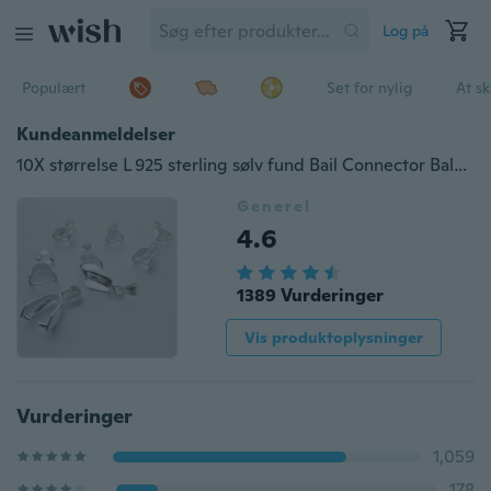
Log på
Populært
Set for nylig
At s
Kundeanmeldelser
10X størrelse L 925 sterling sølv fund Bail Connector Bale Pinch Clasp Vedhæng
Generel
4.6
1389 Vurderinger
Vis produktoplysninger
Vurderinger
1,059
178