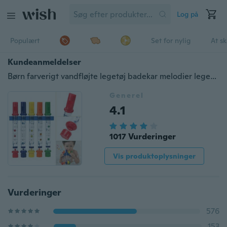
Log på
Populært
Set for nylig
At s
Kundeanmeldelser
Børn farverigt vandfløjte legetøj badekar melodier legetøj sjov lyd legetøj
Generel
4.1
1017 Vurderinger
Vis produktoplysninger
Vurderinger
576
153