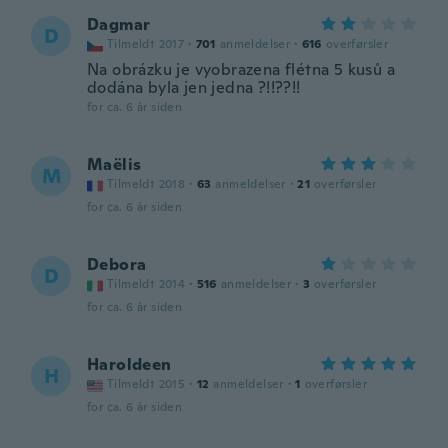
Dagmar
D
Tilmeldt 2017
·
701
anmeldelser
·
616
overførsler
Na obrázku je vyobrazena flétna 5 kusů a
dodána byla jen jedna ?!!??!!
for ca. 6 år siden
Maëlis
M
Tilmeldt 2018
·
63
anmeldelser
·
21
overførsler
for ca. 6 år siden
Debora
D
Tilmeldt 2014
·
516
anmeldelser
·
3
overførsler
for ca. 6 år siden
Haroldeen
H
Tilmeldt 2015
·
12
anmeldelser
·
1
overførsler
for ca. 6 år siden