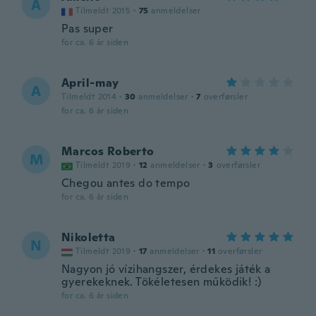
A
Tilmeldt 2015
·
75
anmeldelser
Pas super
for ca. 6 år siden
April-may
A
Tilmeldt 2014
·
30
anmeldelser
·
7
overførsler
for ca. 6 år siden
Marcos Roberto
M
Tilmeldt 2019
·
12
anmeldelser
·
3
overførsler
Chegou antes do tempo
for ca. 6 år siden
Nikoletta
N
Tilmeldt 2019
·
17
anmeldelser
·
11
overførsler
Nagyon jó vízihangszer, érdekes játék a
gyerekeknek. Tökéletesen működik! :)
for ca. 6 år siden