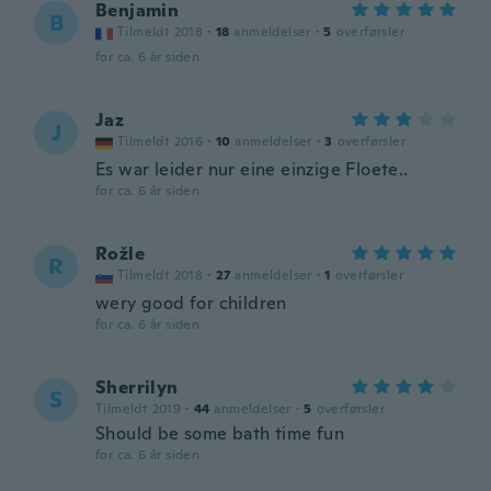
Benjamin
B
Tilmeldt 2018
·
18
anmeldelser
·
5
overførsler
for ca. 6 år siden
Jaz
J
Tilmeldt 2016
·
10
anmeldelser
·
3
overførsler
Es war leider nur eine einzige Floete..
for ca. 6 år siden
Rožle
R
Tilmeldt 2018
·
27
anmeldelser
·
1
overførsler
wery good for children
for ca. 6 år siden
Sherrilyn
S
Tilmeldt 2019
·
44
anmeldelser
·
5
overførsler
Should be some bath time fun
for ca. 6 år siden