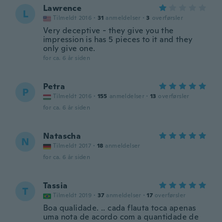
Lawrence
L
Tilmeldt 2016
·
31
anmeldelser
·
3
overførsler
Very deceptive - they give you the
impression is has 5 pieces to it and they
only give one.
for ca. 6 år siden
Petra
P
Tilmeldt 2016
·
155
anmeldelser
·
13
overførsler
for ca. 6 år siden
Natascha
N
Tilmeldt 2017
·
18
anmeldelser
for ca. 6 år siden
Tassia
T
Tilmeldt 2019
·
37
anmeldelser
·
17
overførsler
Boa qualidade. .. cada flauta toca apenas
uma nota de acordo com a quantidade de