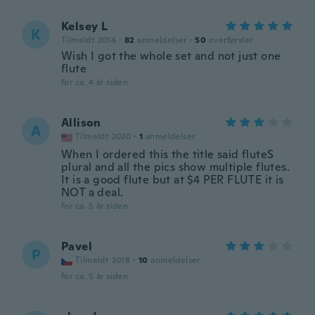
Kelsey L
K
Tilmeldt 2014
·
82
anmeldelser
·
50
overførsler
Wish I got the whole set and not just one
flute
for ca. 4 år siden
Allison
A
Tilmeldt 2020
·
1
anmeldelser
When I ordered this the title said fluteS
plural and all the pics show multiple flutes.
It is a good flute but at $4 PER FLUTE it is
NOT a deal.
for ca. 5 år siden
Pavel
P
Tilmeldt 2018
·
10
anmeldelser
for ca. 5 år siden