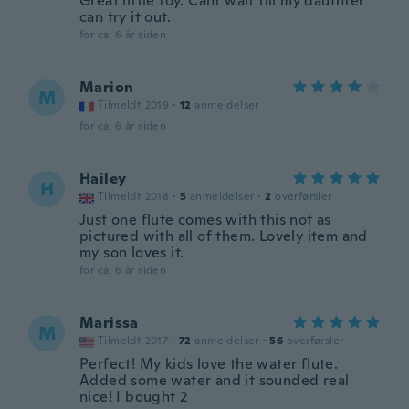
Great little toy. Cant wait till my daufhter
can try it out.
for ca. 6 år siden
Marion
M
Tilmeldt 2019
·
12
anmeldelser
for ca. 6 år siden
Hailey
H
Tilmeldt 2018
·
5
anmeldelser
·
2
overførsler
Just one flute comes with this not as
pictured with all of them. Lovely item and
my son loves it.
for ca. 6 år siden
Marissa
M
Tilmeldt 2017
·
72
anmeldelser
·
56
overførsler
Perfect! My kids love the water flute.
Added some water and it sounded real
nice! I bought 2