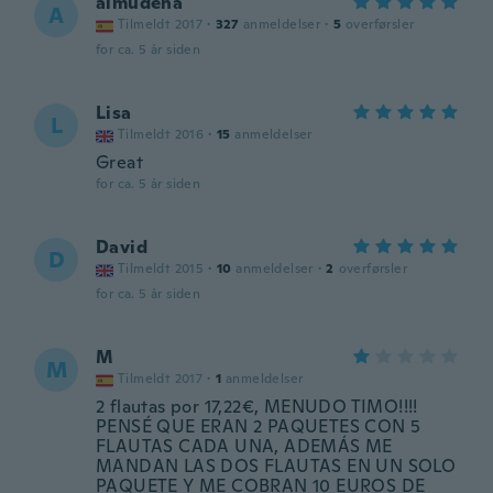
almudena
A
Tilmeldt 2017
·
327
anmeldelser
·
5
overførsler
for ca. 5 år siden
Lisa
L
Tilmeldt 2016
·
15
anmeldelser
Great
for ca. 5 år siden
David
D
Tilmeldt 2015
·
10
anmeldelser
·
2
overførsler
for ca. 5 år siden
M
M
Tilmeldt 2017
·
1
anmeldelser
2 flautas por 17,22€, MENUDO TIMO!!!!
PENSÉ QUE ERAN 2 PAQUETES CON 5
FLAUTAS CADA UNA, ADEMÁS ME
MANDAN LAS DOS FLAUTAS EN UN SOLO
PAQUETE Y ME COBRAN 10 EUROS DE