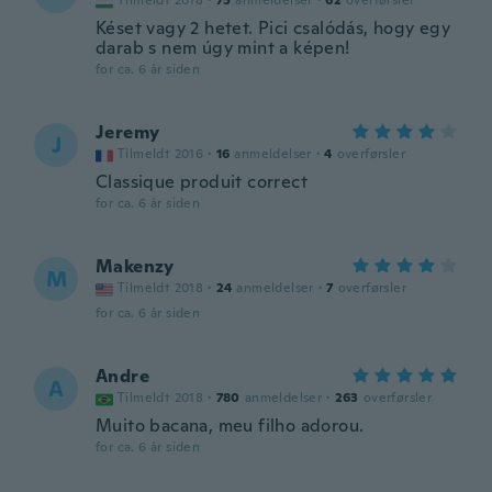
Tilmeldt 2018
·
75
anmeldelser
·
62
overførsler
Késet vagy 2 hetet. Pici csalódás, hogy egy
darab s nem úgy mint a képen!
for ca. 6 år siden
Jeremy
J
Tilmeldt 2016
·
16
anmeldelser
·
4
overførsler
Classique produit correct
for ca. 6 år siden
Makenzy
M
Tilmeldt 2018
·
24
anmeldelser
·
7
overførsler
for ca. 6 år siden
Andre
A
Tilmeldt 2018
·
780
anmeldelser
·
263
overførsler
Muito bacana, meu filho adorou.
for ca. 6 år siden