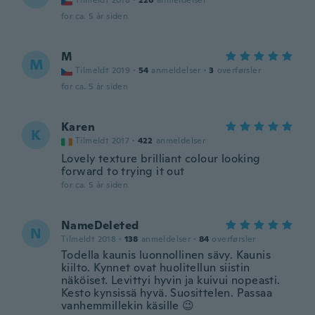
Tilmeldt 2018
·
226
anmeldelser
for ca. 5 år siden
M
M
Tilmeldt 2019
·
54
anmeldelser
·
3
overførsler
for ca. 5 år siden
Karen
K
Tilmeldt 2017
·
422
anmeldelser
Lovely texture brilliant colour looking
forward to trying it out
for ca. 5 år siden
NameDeleted
N
Tilmeldt 2018
·
138
anmeldelser
·
84
overførsler
Todella kaunis luonnollinen sävy. Kaunis
kiilto. Kynnet ovat huolitellun siistin
näköiset. Levittyi hyvin ja kuivui nopeasti.
Kesto kynsissä hyvä. Suosittelen. Passaa
vanhemmillekin käsille 😉