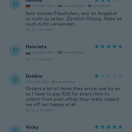
Helena
H
Tilmeldt 2019
·
34
anmeldelser
·
13
overførsler
Sehr kleines Fläschchen, war im Angebot
so nicht zu sehen. Ziemlich flüssig. Habe es
noch nicht verwendet.
for ca. 5 år siden
Henrieta
H
Tilmeldt 2018
·
55
anmeldelser
for ca. 5 år siden
Debbie
D
Tilmeldt 2020
·
1
anmeldelser
Orders a lot of items they arrive one by on
so I have to pay R30 for every item to
collect from post office they really ripped
me off not happy at all
for ca. 5 år siden
Vicky
V