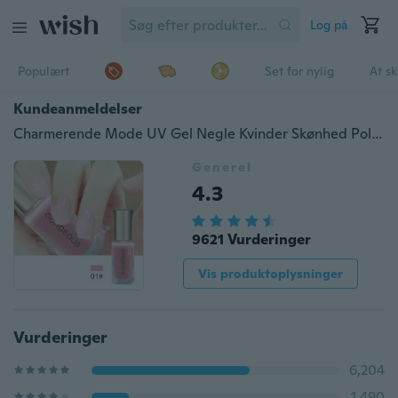
Log på
Populært
Set for nylig
At s
Kundeanmeldelser
Charmerende Mode UV Gel Negle Kvinder Skønhed Polsk Vernis Semi Permanent Gel Polsk
Generel
4.3
9621 Vurderinger
Vis produktoplysninger
Vurderinger
6,204
1,490