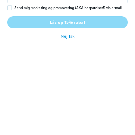
for ca. 5 år siden
Send mig marketing og promovering (AKA besparelser!) via e-mail
Arlene
A
Lås op 15% rabat
Tilmeldt 2016
·
34
anmeldelser
·
20
overførsler
for ca. 5 år siden
Nej tak
Wendy
W
Tilmeldt 2016
·
4
anmeldelser
for ca. 5 år siden
ひとみ
ひ
Tilmeldt 2019
·
16
anmeldelser
·
2
overførsler
for ca. 5 år siden
Svajone
S
Tilmeldt 2017
·
65
anmeldelser
for ca. 5 år siden