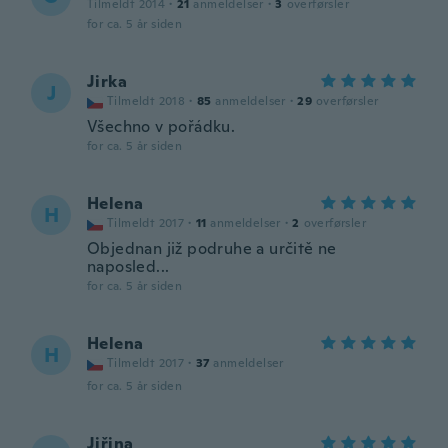
Tilmeldt 2014
·
21
anmeldelser
·
3
overførsler
for ca. 5 år siden
Jirka
J
Tilmeldt 2018
·
85
anmeldelser
·
29
overførsler
Všechno v pořádku.
for ca. 5 år siden
Helena
H
Tilmeldt 2017
·
11
anmeldelser
·
2
overførsler
Objednan již podruhe a určitě ne
naposled...
for ca. 5 år siden
Helena
H
Tilmeldt 2017
·
37
anmeldelser
for ca. 5 år siden
Jiřina