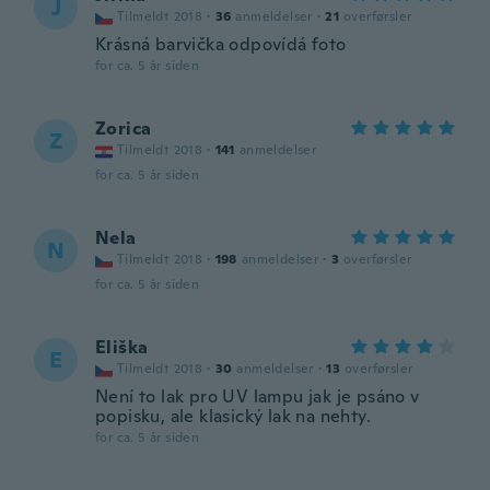
J
Tilmeldt 2018
·
36
anmeldelser
·
21
overførsler
Krásná barvička odpovídá foto
for ca. 5 år siden
Zorica
Z
Tilmeldt 2018
·
141
anmeldelser
for ca. 5 år siden
Nela
N
Tilmeldt 2018
·
198
anmeldelser
·
3
overførsler
for ca. 5 år siden
Eliška
E
Tilmeldt 2018
·
30
anmeldelser
·
13
overførsler
Není to lak pro UV lampu jak je psáno v
popisku, ale klasický lak na nehty.
for ca. 5 år siden