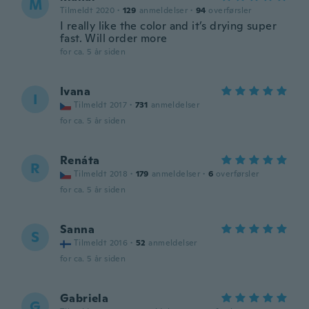
M
Tilmeldt 2020
·
129
anmeldelser
·
94
overførsler
I really like the color and it’s drying super
fast. Will order more
for ca. 5 år siden
Ivana
I
Tilmeldt 2017
·
731
anmeldelser
for ca. 5 år siden
Renáta
R
Tilmeldt 2018
·
179
anmeldelser
·
6
overførsler
for ca. 5 år siden
Sanna
S
Tilmeldt 2016
·
52
anmeldelser
for ca. 5 år siden
Gabriela
G