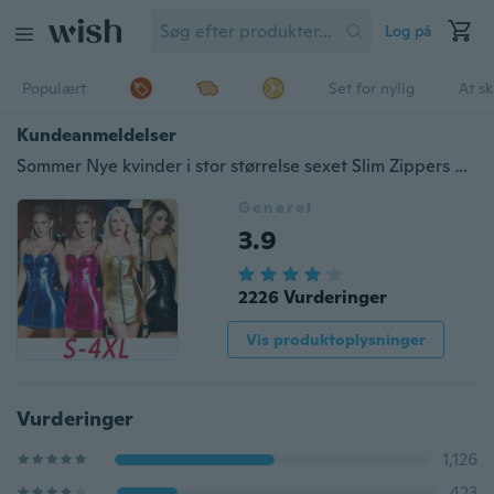
Log på
Populært
Set for nylig
At s
Kundeanmeldelser
Sommer Nye kvinder i stor størrelse sexet Slim Zippers Hængsler Mini kjole
Generel
3.9
2226 Vurderinger
Vis produktoplysninger
Vurderinger
1,126
423