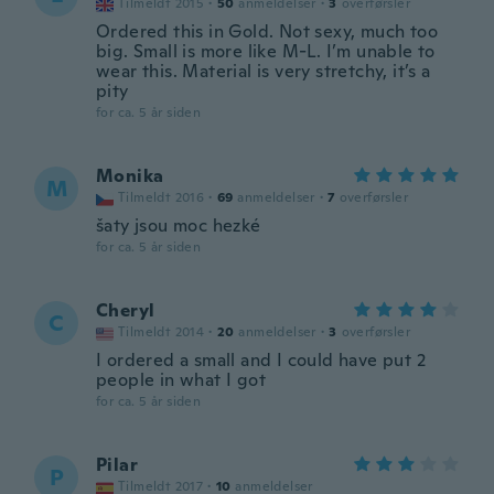
Tilmeldt 2015
·
50
anmeldelser
·
3
overførsler
Ordered this in Gold. Not sexy, much too
big. Small is more like M-L. I’m unable to
wear this. Material is very stretchy, it’s a
pity
for ca. 5 år siden
Monika
M
Tilmeldt 2016
·
69
anmeldelser
·
7
overførsler
šaty jsou moc hezké
for ca. 5 år siden
Cheryl
C
Tilmeldt 2014
·
20
anmeldelser
·
3
overførsler
I ordered a small and I could have put 2
people in what I got
for ca. 5 år siden
Pilar
P
Tilmeldt 2017
·
10
anmeldelser