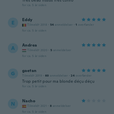
Très beau tissus très confo
for ca. 5 år siden
Eddy
E
Tilmeldt 2018
·
54
anmeldelser
·
1
overførsler
for ca. 5 år siden
Andrea
A
Tilmeldt 2020
·
5
anmeldelser
for ca. 5 år siden
gaetan
G
Tilmeldt 2019
·
60
anmeldelser
·
24
overførsler
Trop petit pour ma blonde déçu déçu
for ca. 5 år siden
Nacho
N
Tilmeldt 2021
·
8
anmeldelser
for ca. 5 år siden