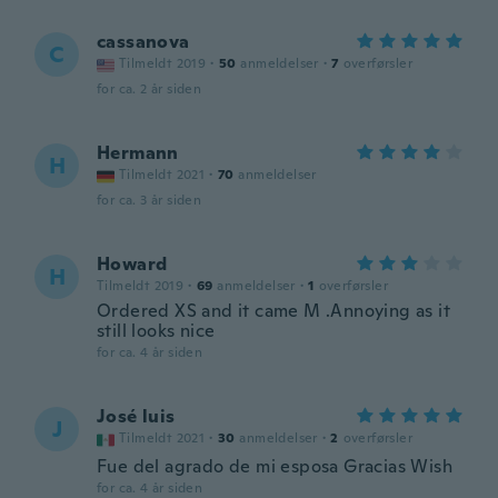
cassanova
C
Tilmeldt 2019
·
50
anmeldelser
·
7
overførsler
for ca. 2 år siden
Hermann
H
Tilmeldt 2021
·
70
anmeldelser
for ca. 3 år siden
Howard
H
Tilmeldt 2019
·
69
anmeldelser
·
1
overførsler
Ordered XS and it came M .Annoying as it
still looks nice
for ca. 4 år siden
José luis
J
Tilmeldt 2021
·
30
anmeldelser
·
2
overførsler
Fue del agrado de mi esposa Gracias Wish
for ca. 4 år siden