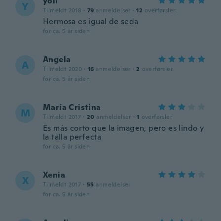
yoli
Y
Tilmeldt 2018
·
79
anmeldelser
·
12
overførsler
Hermosa es igual de seda
for ca. 5 år siden
Angela
A
Tilmeldt 2020
·
16
anmeldelser
·
2
overførsler
for ca. 5 år siden
María Cristina
M
Tilmeldt 2017
·
20
anmeldelser
·
1
overførsler
Es más corto que la imagen, pero es lindo y
la talla perfecta
for ca. 5 år siden
Xenia
X
Tilmeldt 2017
·
55
anmeldelser
for ca. 5 år siden