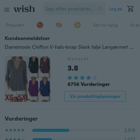
Log på
Populært
Set for nylig
At s
Kundeanmeldelser
Damemode Chiffon V-hals-knap Slank talje Langærmet skjorte Toppe Plus størrelse XS-5XL
Generel
3.8
6756 Vurderinger
Vis produktoplysninger
Vurderinger
2,818
1,477