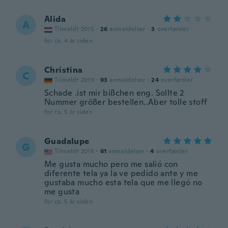
Alida
A
Tilmeldt 2015
·
26
anmeldelser
·
3
overførsler
for ca. 4 år siden
Christina
C
Tilmeldt 2019
·
93
anmeldelser
·
24
overførsler
Schade .ist mir bißchen eng. Sollte 2
Nummer größer bestellen..Aber tolle stoff
for ca. 5 år siden
Guadalupe
G
Tilmeldt 2018
·
61
anmeldelser
·
4
overførsler
Me gusta mucho pero me salió con
diferente tela ya la ve pedido ante y me
gustaba mucho esta tela que me llegó no
me gusta
for ca. 5 år siden