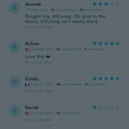
Anisah
A
Tilmeldt 2016
·
22
anmeldelser
·
12
overførsler
Bought big, still snug. No give to the
fabric. Stitching isn’t neatly done
for ca. 6 år siden
Arline
A
Tilmeldt 2017
·
14
anmeldelser
·
1
overførsler
Love this ❤️
for ca. 6 år siden
Cindy
C
Tilmeldt 2017
·
94
anmeldelser
·
6
overførsler
for ca. 6 år siden
Sarah
S
Tilmeldt 2017
·
14
anmeldelser
for ca. 6 år siden