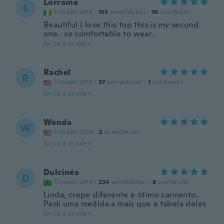
Lorraine
L
Tilmeldt 2019
·
155
anmeldelser
·
10
overførsler
Beautiful I love this top this is my second
one.. so comfortable to wear..
for ca. 6 år siden
Rachel
R
Tilmeldt 2016
·
37
anmeldelser
·
1
overførsler
for ca. 6 år siden
Wanda
W
Tilmeldt 2020
·
2
anmeldelser
for ca. 6 år siden
Dulcinéa
D
Tilmeldt 2019
·
234
anmeldelser
·
9
overførsler
Linda, crepe diferente e ótimo caimento.
Pedi uma medida a mais que a tabela deles
for ca. 6 år siden