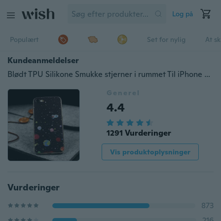
Log på
Populært
Set for nylig
At s
Kundeanmeldelser
Blødt TPU Silikone Smukke stjerner i rummet Til iPhone X 8 4 4S 5 5S SE 5C 6 6S 7 Plus Cover til Samsung Galaxy S3 S4 S5 S6 S7 Edge S9 Plus A3 A5 J3 J5 J7 2015 2016 2017 Note 3 4 7 8 Core Prime Grand Prime Tilbage Coque Fundas
Generel
4.4
1291 Vurderinger
Vis produktoplysninger
Vurderinger
873
216