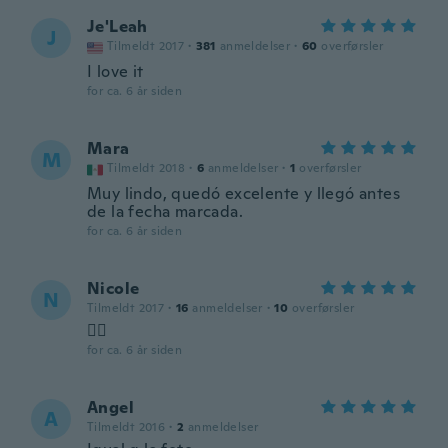
Je'Leah
J
Tilmeldt 2017
·
381
anmeldelser
·
60
overførsler
I love it
for ca. 6 år siden
Mara
M
Tilmeldt 2018
·
6
anmeldelser
·
1
overførsler
Muy lindo, quedó excelente y llegó antes
de la fecha marcada.
for ca. 6 år siden
Nicole
N
Tilmeldt 2017
·
16
anmeldelser
·
10
overførsler
👌🏻
for ca. 6 år siden
Angel
A
Tilmeldt 2016
·
2
anmeldelser