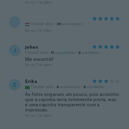
for ca. 7 år siden
Tilmeldt 2016
·
28
anmeldelser
for ca. 7 år siden
johan
J
Tilmeldt 2016
·
11
anmeldelser
·
8
overførsler
Me encantó!!
for ca. 7 år siden
Erika
E
Tilmeldt 2016
·
9
anmeldelser
·
6
overførsler
As fotos enganam um pouco, pois acreditei
que a capinha seria totalmente preta, mas
é uma capinha transparente com a
impressão.
for ca. 7 år siden