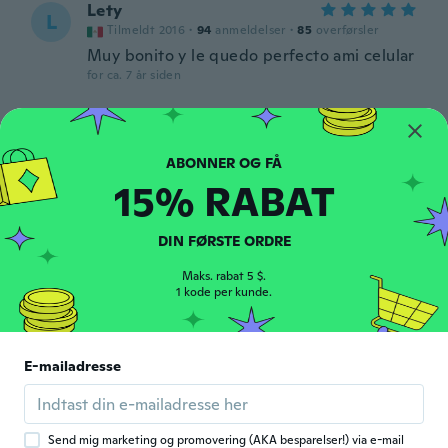
Lety
L
Tilmeldt 2016
·
94
anmeldelser
·
85
overførsler
Muy bonito y le quedo perfecto ami celular
for ca. 7 år siden
Vitória
V
Tilmeldt 2018
·
17
anmeldelser
·
14
overførsler
for ca. 7 år siden
15% RABAT
José Luis
J
DIN FØRSTE ORDRE
Tilmeldt 2018
·
211
anmeldelser
·
90
overførsler
Muy bonito como la imagen quedó exacto,
Maks. rabat 5 $.
1 kode per kunde.
llego a tiempo
for ca. 7 år siden
E-mailadresse
Rosanna
R
Tilmeldt 2018
·
10
anmeldelser
·
1
overførsler
for ca. 7 år siden
Send mig marketing og promovering (AKA besparelser!) via e-mail