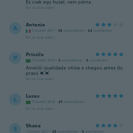
Ez csak egy huzat, nem párna
for ca. 6 år siden
Antonio
A
Tilmeldt 2017
·
52
anmeldelser
·
22
overførsler
for ca. 6 år siden
Priscila
P
Tilmeldt 2019
·
2
anmeldelser
·
2
overførsler
Ameiiiii qualidade otima e chegou antes do
prazo 💓💓
for ca. 6 år siden
Lucas
L
Tilmeldt 2018
·
27
anmeldelser
for ca. 6 år siden
Shana
S
Tilmeldt 2017
·
23
anmeldelser
·
3
overførsler