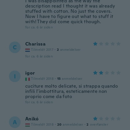
I was disappointed as the way the
description read I thought it was already
stuffed with cotton. No just the covers.
Now I have to figure out what to stuff it
with! They did come quick though.
for ca. 6 år siden
Charissa
C
Tilmeldt 2017
·
2
anmeldelser
for ca. 6 år siden
igor
I
Tilmeldt 2018
·
15
anmeldelser
cuciture molto delicate, si strappa quando
infili l’imbottitura, esteticamente non
proprio come da foto
for ca. 6 år siden
Anikó
A
Tilmeldt 2018
·
20
anmeldelser
·
2
overførsler