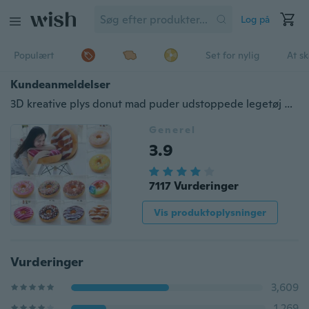
Log på
Populært
Set for nylig
At s
Kundeanmeldelser
3D kreative plys donut mad puder udstoppede legetøj dukker sjove tegneserie donuts puder dække plys søde chokolader sofa og stol rygpuder bilmatter
Generel
3.9
7117 Vurderinger
Vis produktoplysninger
Vurderinger
3,609
1,269