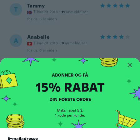
Tammy
T
Tilmeldt 2018
·
11
anmeldelser
for ca. 6 år siden
Anabelle
A
Tilmeldt 2018
·
9
anmeldelser
for ca. 6 år siden
Elizabeth
E
Tilmeldt 2017
·
21
anmeldelser
·
1
overførsler
for ca. 6 år siden
15% RABAT
Ashley
DIN FØRSTE ORDRE
A
Tilmeldt 2014
·
13
anmeldelser
Maks. rabat 5 $.
for ca. 6 år siden
1 kode per kunde.
Marina
M
Tilmeldt 2018
·
22
anmeldelser
E-mailadresse