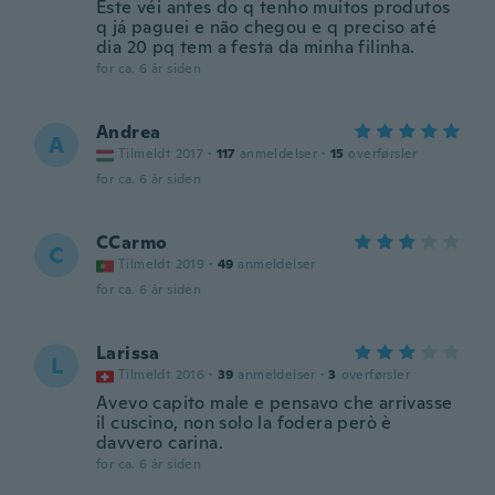
Este véi antes do q tenho muitos produtos
q já paguei e não chegou e q preciso até
dia 20 pq tem a festa da minha filinha.
for ca. 6 år siden
Andrea
A
Tilmeldt 2017
·
117
anmeldelser
·
15
overførsler
for ca. 6 år siden
CCarmo
C
Tilmeldt 2019
·
49
anmeldelser
for ca. 6 år siden
Larissa
L
Tilmeldt 2016
·
39
anmeldelser
·
3
overførsler
Avevo capito male e pensavo che arrivasse
il cuscino, non solo la fodera però è
davvero carina.
for ca. 6 år siden