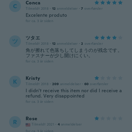
Conca
C
Tilmeldt 2018
·
12
anmeldelser
·
7
overførsler
Excelente produto
for ca. 3 år siden
ツタエ
ツ
Tilmeldt 2018
·
12
anmeldelser
·
2
overførsler
角が擦れて色落ちしてしまうのが残念です。
ファスナーが少し開けにくい。
for ca. 3 år siden
Kristy
K
Tilmeldt 2018
·
209
anmeldelser
·
60
overførsler
I didn't receive this item nor did I receive a
refund. Very disappointed
for ca. 3 år siden
Rose
R
Tilmeldt 2021
·
4
anmeldelser
for ca. 3 år siden