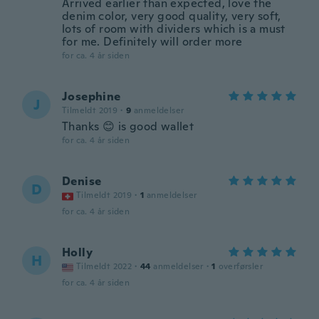
Arrived earlier than expected, love the
denim color, very good quality, very soft,
lots of room with dividers which is a must
for me. Definitely will order more
for ca. 4 år siden
Josephine
J
Tilmeldt 2019
·
9
anmeldelser
Thanks 😊 is good wallet
for ca. 4 år siden
Denise
D
Tilmeldt 2019
·
1
anmeldelser
for ca. 4 år siden
Holly
H
Tilmeldt 2022
·
44
anmeldelser
·
1
overførsler
for ca. 4 år siden