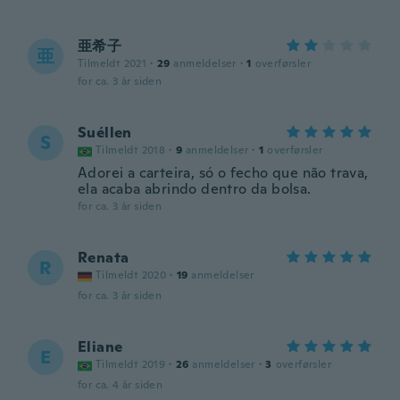
亜希子
亜
Tilmeldt 2021
·
29
anmeldelser
·
1
overførsler
for ca. 3 år siden
Suéllen
S
Tilmeldt 2018
·
9
anmeldelser
·
1
overførsler
Adorei a carteira, só o fecho que não trava,
ela acaba abrindo dentro da bolsa.
for ca. 3 år siden
Renata
R
Tilmeldt 2020
·
19
anmeldelser
for ca. 3 år siden
Eliane
E
Tilmeldt 2019
·
26
anmeldelser
·
3
overførsler
for ca. 4 år siden