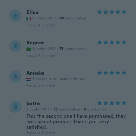
Elisa
E
Tilmeldt 2017
·
88
anmeldelser
for ca. 4 år siden
Regner
R
Tilmeldt 2021
·
75
anmeldelser
for ca. 4 år siden
Anneke
A
Tilmeldt 2018
·
3
anmeldelser
for ca. 4 år siden
bette
B
Tilmeldt 2017
·
55
anmeldelser
·
4
overførsler
This the second one I have purchased, they
are a great product. Thank you, very
satisfied..
for ca. 4 år siden