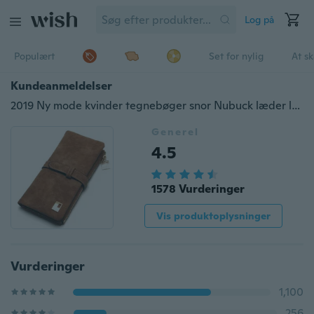
Log på
Populært
Set for nylig
At s
Kundeanmeldelser
2019 Ny mode kvinder tegnebøger snor Nubuck læder lynlås tegnebog kvinders lange design pung to fold mere farve kobling
Generel
4.5
1578 Vurderinger
Vis produktoplysninger
Vurderinger
1,100
256