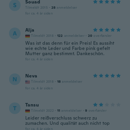
Souad
S
Tilmeldt 2015
·
28
anmeldelser
for ca. 4 år siden
Alja
A
Tilmeldt 2018
·
122
anmeldelser
·
20
overførsler
Was ist das denn für ein Preis! Es aussiht
wie echte Leder und Farbe pink gefelt
Mutter ganz bestimmt. Dankeschön.
for ca. 4 år siden
Neva
N
Tilmeldt 2018
·
18
anmeldelser
for ca. 4 år siden
Tansu
T
Tilmeldt 2022
·
11
anmeldelser
·
9
overførsler
Leider reißverschluss schwerz zu
zumachen. Und qualität auch nicht top
for ca. 4 år siden