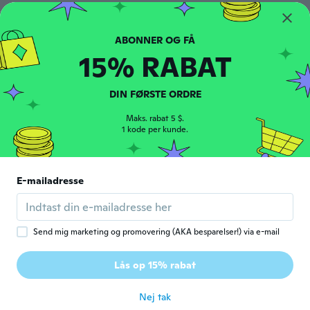
Linda
L
Tilmeldt 2017
·
72
anmeldelser
·
3
overførsler
for ca. 4 år siden
15% RABAT
英晴
英
Tilmeldt 2019
·
104
anmeldelser
·
19
overførsler
DIN FØRSTE ORDRE
for ca. 4 år siden
Maks. rabat 5 $.
1 kode per kunde.
Gypsy
G
Tilmeldt 2018
·
332
anmeldelser
·
98
overførsler
I can't wait to give this to my daughter! Her
E-mailadresse
favorite color is purple, and this is just
gorgeous!
for ca. 4 år siden
Send mig marketing og promovering (AKA besparelser!) via e-mail
Soledad
S
Lås op 15% rabat
Tilmeldt 2020
·
5
anmeldelser
for ca. 4 år siden
Nej tak