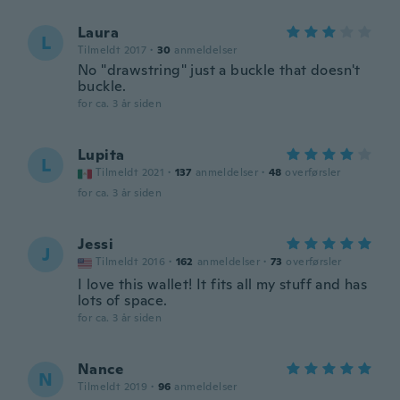
Laura
L
Tilmeldt 2017
·
30
anmeldelser
No "drawstring" just a buckle that doesn't
buckle.
for ca. 3 år siden
Lupita
L
Tilmeldt 2021
·
137
anmeldelser
·
48
overførsler
for ca. 3 år siden
Jessi
J
Tilmeldt 2016
·
162
anmeldelser
·
73
overførsler
I love this wallet! It fits all my stuff and has
lots of space.
for ca. 3 år siden
Nance
N
Tilmeldt 2019
·
96
anmeldelser