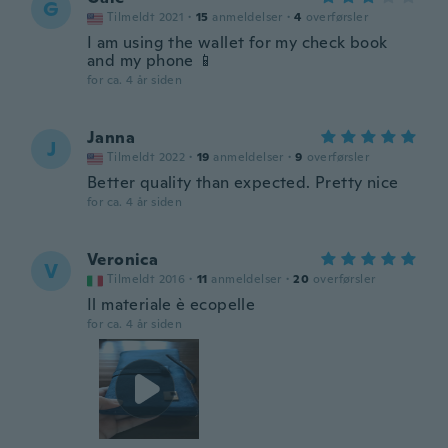
G
Tilmeldt 2021
·
15
anmeldelser
·
4
overførsler
I am using the wallet for my check book
and my phone 📱
for ca. 4 år siden
Janna
J
Tilmeldt 2022
·
19
anmeldelser
·
9
overførsler
Better quality than expected. Pretty nice
for ca. 4 år siden
Veronica
V
Tilmeldt 2016
·
11
anmeldelser
·
20
overførsler
Il materiale è ecopelle
for ca. 4 år siden