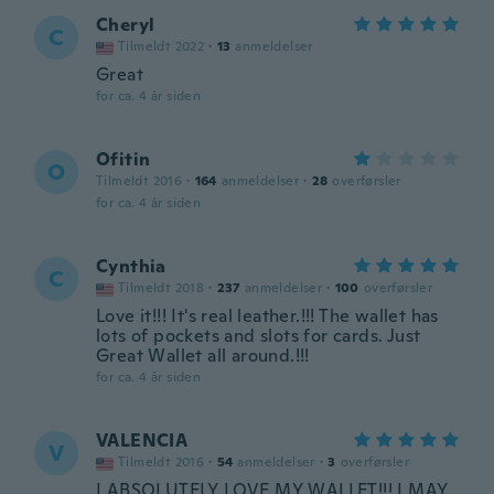
Cheryl
C
Tilmeldt 2022
·
13
anmeldelser
Great
for ca. 4 år siden
Ofitin
O
Tilmeldt 2016
·
164
anmeldelser
·
28
overførsler
for ca. 4 år siden
Cynthia
C
Tilmeldt 2018
·
237
anmeldelser
·
100
overførsler
Love it!!! It's real leather.!!! The wallet has
lots of pockets and slots for cards. Just
Great Wallet all around.!!!
for ca. 4 år siden
VALENCIA
V
Tilmeldt 2016
·
54
anmeldelser
·
3
overførsler
I ABSOLUTELY LOVE MY WALLET!!! I MAY