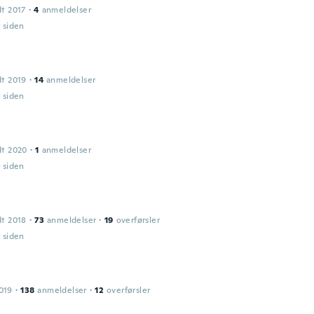
dt 2017
·
4
anmeldelser
r siden
dt 2019
·
14
anmeldelser
r siden
dt 2020
·
1
anmeldelser
r siden
dt 2018
·
73
anmeldelser
·
19
overførsler
r siden
019
·
138
anmeldelser
·
12
overførsler