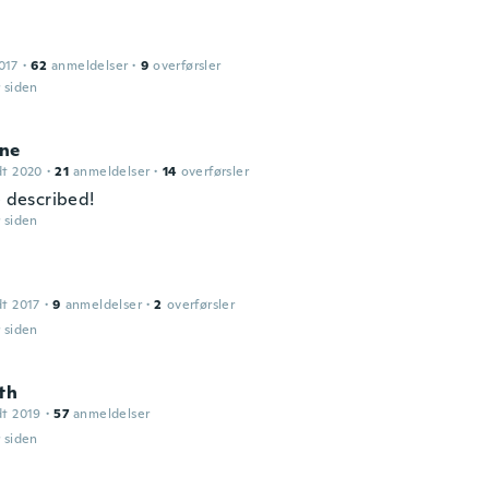
017
·
62
anmeldelser
·
9
overførsler
r siden
ne
dt 2020
·
21
anmeldelser
·
14
overførsler
e described!
r siden
dt 2017
·
9
anmeldelser
·
2
overførsler
r siden
th
dt 2019
·
57
anmeldelser
r siden