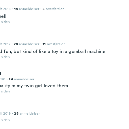
dt 2018
·
14
anmeldelser
·
3
overførsler
e!!
r siden
dt 2017
·
78
anmeldelser
·
11
overførsler
 fun, but kind of like a toy in a gumball machine
r siden
l
2020
·
24
anmeldelser
ality m my twin girl loved them .
r siden
dt 2019
·
28
anmeldelser
r siden