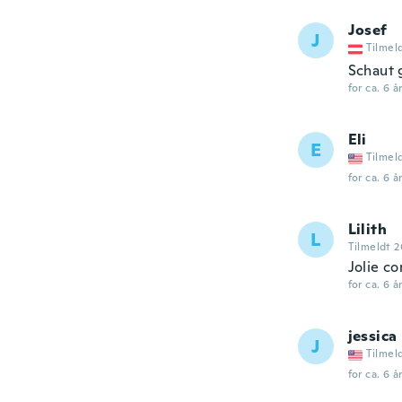
Josef
J
Tilmel
Schaut 
for ca. 6 å
Eli
E
Tilmel
for ca. 6 å
Lilith
L
Tilmeldt 2
Jolie c
for ca. 6 å
jessica
J
Tilmel
for ca. 6 å