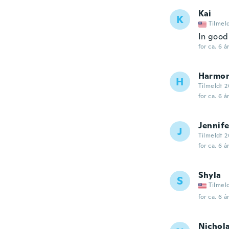
Kai
K
Tilmel
In good 
for ca. 6 å
Harmo
H
Tilmeldt 
for ca. 6 å
Jennife
J
Tilmeldt 2
for ca. 6 å
Shyla
S
Tilmel
for ca. 6 å
Nichol