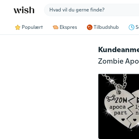
Jump to section
Populært
Ekspres
Tilbudshub
S
Kundeanme