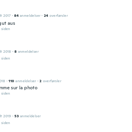
dt 2017
·
84
anmeldelser
·
24
overførsler
gut aus
r siden
dt 2018
·
8
anmeldelser
r siden
018
·
110
anmeldelser
·
2
overførsler
omme sur la photo
r siden
dt 2019
·
53
anmeldelser
r siden