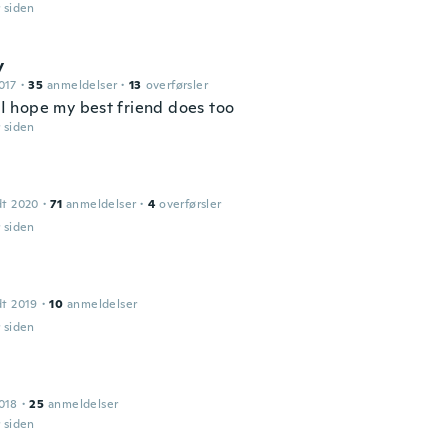
r siden
y
017
·
35
anmeldelser
·
13
overførsler
t I hope my best friend does too
r siden
dt 2020
·
71
anmeldelser
·
4
overførsler
r siden
dt 2019
·
10
anmeldelser
r siden
018
·
25
anmeldelser
r siden