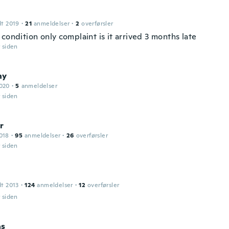
dt 2019
·
21
anmeldelser
·
2
overførsler
condition only complaint is it arrived 3 months late
r siden
ny
2020
·
5
anmeldelser
r siden
r
018
·
95
anmeldelser
·
26
overførsler
r siden
dt 2013
·
124
anmeldelser
·
12
overførsler
r siden
as