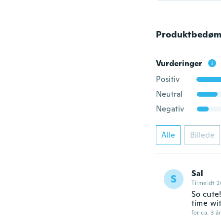
Produktbedøm
Vurderinger
Positiv
Neutral
Negativ
Alle
Billede
Sal
S
Tilmeldt 
So cute!
time wi
for ca. 3 å