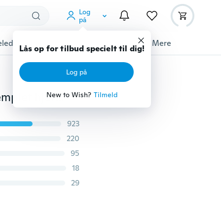
Log
på
ledyrstilbehør
Gadgets
Værktøj
Mere
Lås op for tilbud specielt til dig!
Log på
Zombie Apocalypse Partnere Bedste ven Par Håndstemplet hjertekæde
New to Wish?
Tilmeld
923
220
95
18
29