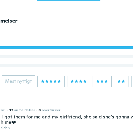
melser
Mest nyttigt
2020
·
37
anmeldelser
·
8
overførsler
 I got them for me and my girlfriend, she said she’s gonna w
th me❤️
r siden