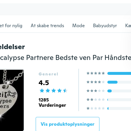
et for nylig
At skabe trends
Mode
Babyudstyr
Kæ
ldelser
Generel
4.5
1285
Vurderinger
Vis produktoplysninger