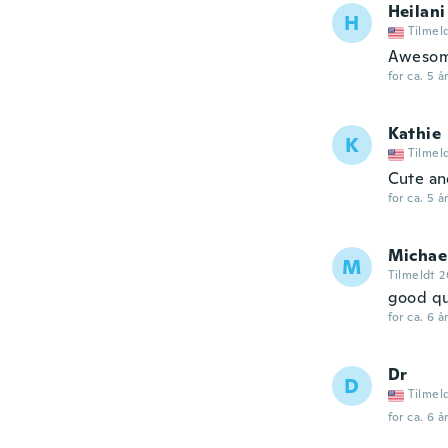
Heilani
H
Tilmel
Awesom
for ca. 5 å
Kathie
K
Tilmel
Cute and
for ca. 5 å
Michae
M
Tilmeldt 
good qu
for ca. 6 å
Dr
D
Tilmel
for ca. 6 å