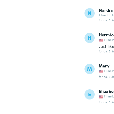
Nardia
N
Tilmeldt 2
for ca. 5 å
Hermio
H
Tilmel
Just lik
for ca. 5 å
Mary
M
Tilmel
for ca. 5 å
Elizabe
E
Tilmel
for ca. 5 å