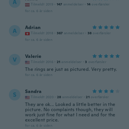
A
Tilmeldt 2019
·
147
anmeldelser
·
14
overførsler
for ca. 6 år siden
Adrian
A
Tilmeldt 2018
·
367
anmeldelser
·
38
overførsler
for ca. 6 år siden
Valerie
V
Tilmeldt 2016
·
21
anmeldelser
·
3
overførsler
The rings are just as pictured. Very pretty.
for ca. 6 år siden
Sandra
S
Tilmeldt 2020
·
28
anmeldelser
·
21
overførsler
They are ok... Looked a little better in the
picture. No complaints though, they will
work just fine for what I need and for the
excellent price.
for ca. 6 år siden