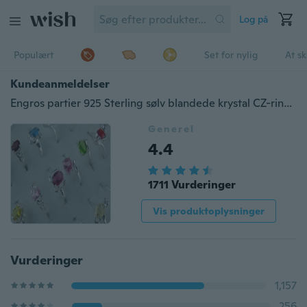
Log på
Populært
Set for nylig
At s
Kundeanmeldelser
Engros partier 925 Sterling sølv blandede krystal CZ-ringe størrelse 6-9 Modesmykker gaver
Generel
4.4
1711 Vurderinger
Vis produktoplysninger
Vurderinger
1,157
256