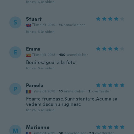
for ca. 6 år siden
Stuart
S
Tilmeldt 2019
·
16
anmeldelser
for ca. 6 år siden
Emma
E
Tilmeldt 2018
·
430
anmeldelser
Bonitos.Igual a la foto.
for ca. 6 år siden
Pamela
P
Tilmeldt 2018
·
10
anmeldelser
·
2
overførsler
Foarte frumoase.Sunt stantate.Acuma sa
vedem daca nu ruginesc
for ca. 6 år siden
Marianne
M
Tilmeldt 2019
·
50
anmeldelser
·
20
overførsler