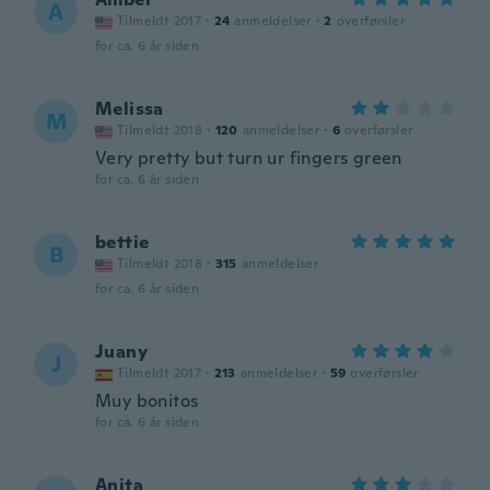
A
Tilmeldt 2017
·
24
anmeldelser
·
2
overførsler
for ca. 6 år siden
Melissa
M
Tilmeldt 2018
·
120
anmeldelser
·
6
overførsler
Very pretty but turn ur fingers green
for ca. 6 år siden
bettie
B
Tilmeldt 2018
·
315
anmeldelser
for ca. 6 år siden
Juany
J
Tilmeldt 2017
·
213
anmeldelser
·
59
overførsler
Muy bonitos
for ca. 6 år siden
Anita