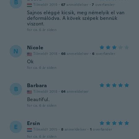
B
Tilmeldt 2019
·
67
anmeldelser
·
7
overførsler
Sajnos eléggé kicsik, meg némelyik el van
deformálódva. A kövek szépek bennük
viszont.
for ca. 6 år siden
Nicole
N
Tilmeldt 2018
·
66
anmeldelser
·
6
overførsler
Ok
for ca. 6 år siden
Barbara
B
Tilmeldt 2018
·
64
anmeldelser
Beautiful.
for ca. 6 år siden
Ersin
E
Tilmeldt 2015
·
8
anmeldelser
·
1
overførsler
for ca. 6 år siden