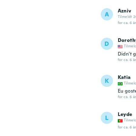
Azniv
A
Tilmeldt 2
for ca. 6 å
Doroth
D
Tilmel
Didn't g
for ca. 6 å
Katia
K
Tilmel
Eu gost
for ca. 6 å
Leyde
L
Tilmel
for ca. 6 å