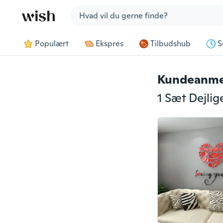
Jump to section
Populært
Ekspres
Tilbudshub
S
Kundeanme