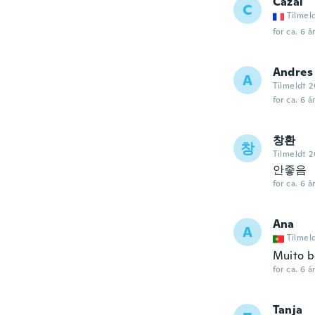
Cazal
C
Tilmel
for ca. 6 å
Andres
A
Tilmeldt 2
for ca. 6 å
창환
창
Tilmeldt 2
안좋음
for ca. 6 å
Ana
A
Tilmel
Muito b
for ca. 6 å
Tanja