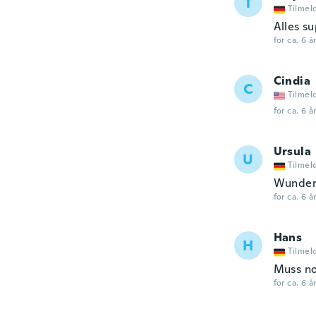
T
Tilmel
Alles s
for ca. 6 å
Cindia
C
Tilmel
for ca. 6 å
Ursula
U
Tilmel
Wunders
for ca. 6 å
Hans
H
Tilmel
Muss no
for ca. 6 å