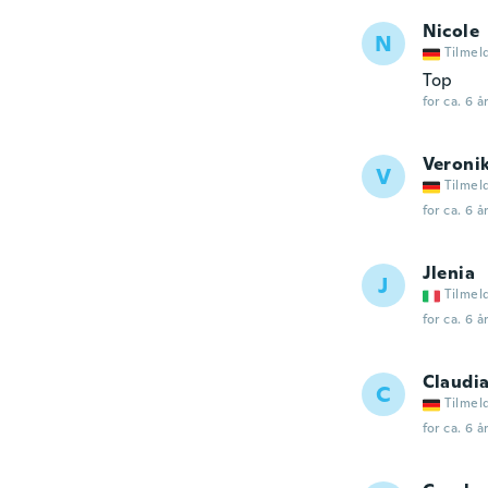
Nicole
N
Tilmel
Top
for ca. 6 å
Veroni
V
Tilmel
for ca. 6 å
Jlenia
J
Tilmel
for ca. 6 å
Claudi
C
Tilmel
for ca. 6 å