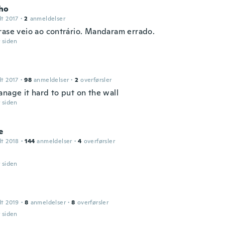
ho
dt 2017
·
2
anmeldelser
rase veio ao contrário. Mandaram errado.
r siden
dt 2017
·
98
anmeldelser
·
2
overførsler
anage it hard to put on the wall
r siden
e
dt 2018
·
144
anmeldelser
·
4
overførsler
r siden
dt 2019
·
8
anmeldelser
·
8
overførsler
r siden