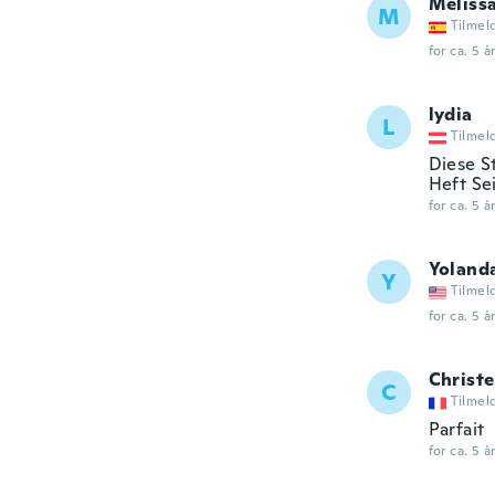
Meliss
M
Tilmel
for ca. 5 å
lydia
L
Tilmel
Diese S
Heft Sei
for ca. 5 å
Yoland
Y
Tilmel
for ca. 5 å
Christe
C
Tilmel
Parfait
for ca. 5 å