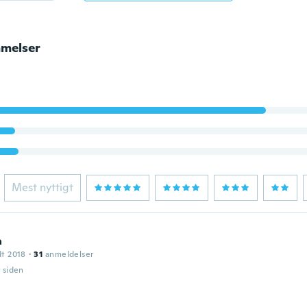
melser
Mest nyttigt
a
dt 2018
·
31
anmeldelser
r siden