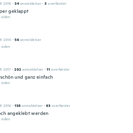
dt 2016
·
34
anmeldelser
·
3
overførsler
uper geklappt
r siden
dt 2014
·
56
anmeldelser
r siden
dt 2017
·
202
anmeldelser
·
11
overførsler
chön und ganz einfach
r siden
dt 2016
·
138
anmeldelser
·
63
overførsler
ch angeklebt werden
r siden