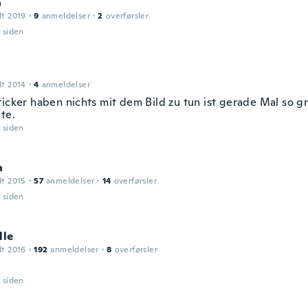
a
dt 2019
·
9
anmeldelser
·
2
overførsler
r siden
dt 2014
·
4
anmeldelser
ticker haben nichts mit dem Bild zu tun ist gerade Mal so g
te.
r siden
a
dt 2015
·
57
anmeldelser
·
14
overførsler
r siden
lle
dt 2016
·
192
anmeldelser
·
8
overførsler
r siden