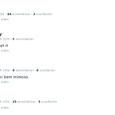
014
·
64
anmeldelser
·
3
overførsler
r siden
y
dt 2016
·
5
anmeldelser
et it
r siden
dt 2018
·
8
anmeldelser
·
6
overførsler
ei bem mimoso
r siden
dt 2015
·
25
anmeldelser
·
5
overførsler
r siden