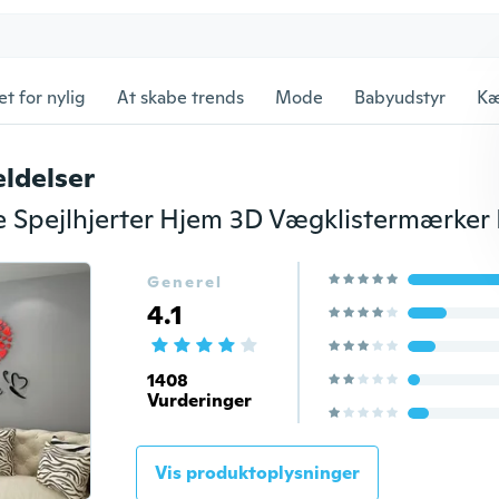
et for nylig
At skabe trends
Mode
Babyudstyr
Kæ
ldelser
Generel
4.1
1408
Vurderinger
Vis produktoplysninger