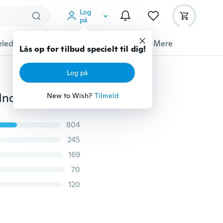
Log
på
ledyrstilbehør
Gadgets
Værktøj
Mere
Lås op for tilbud specielt til dig!
Log på
1 Sæt Dejlige Spejlhjerter Hjem 3D Vægklistermærker Indretning DIY Mærkat Aftagelig (40cm * 40cm)
New to Wish?
Tilmeld
804
245
169
70
120