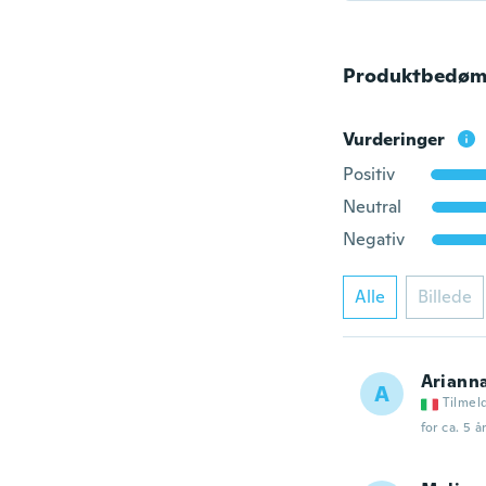
Produktbedøm
Vurderinger
Positiv
Neutral
Negativ
Alle
Billede
Ariann
A
Tilmel
for ca. 5 å