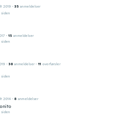
dt 2019
·
35
anmeldelser
r siden
017
·
15
anmeldelser
r siden
019
·
38
anmeldelser
·
11
overførsler
r siden
dt 2014
·
8
anmeldelser
onito
r siden