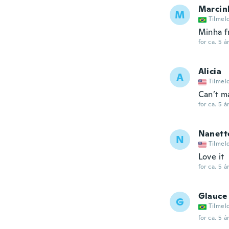
Marcin
M
Tilmel
Minha f
for ca. 5 å
Alicia
A
Tilmel
Can’t m
for ca. 5 å
Nanett
N
Tilmel
Love it
for ca. 5 å
Glauce
G
Tilmel
for ca. 5 å