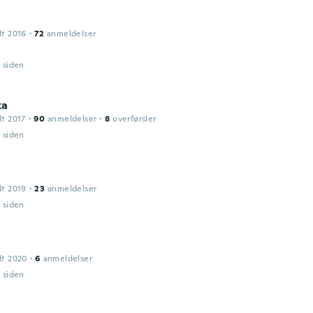
dt 2016
·
72
anmeldelser
r siden
ka
dt 2017
·
90
anmeldelser
·
8
overførsler
r siden
dt 2019
·
23
anmeldelser
r siden
a
dt 2020
·
6
anmeldelser
r siden