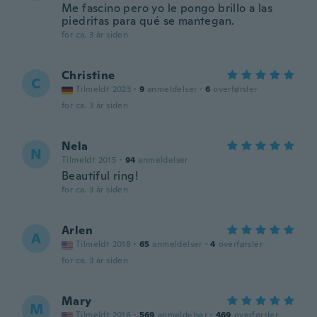
Me fascino pero yo le pongo brillo a las
piedritas para qué se mantegan.
for ca. 3 år siden
Christine
C
Tilmeldt 2023
·
9
anmeldelser
·
6
overførsler
for ca. 3 år siden
Nela
N
Tilmeldt 2015
·
94
anmeldelser
Beautiful ring!
for ca. 3 år siden
Arlen
A
Tilmeldt 2018
·
65
anmeldelser
·
4
overførsler
for ca. 3 år siden
Mary
M
Tilmeldt 2016
·
569
anmeldelser
·
469
overførsler