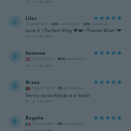
for ca. 3 år siden
Lilac
L
Tilmeldt 2018
·
233
anmeldelser
·
202
overførsler
Love it ! Perfect Ring 💖👑✨Thanks Wish !❤
for ca. 3 år siden
Susanne
S
Tilmeldt 2017
·
1016
anmeldelser
for ca. 3 år siden
Graça
G
Tilmeldt 2015
·
30
anmeldelser
Serviu na perfeição e é lindo!
for ca. 3 år siden
Rogelio
R
Tilmeldt 2019
·
58
anmeldelser
for ca. 3 år siden