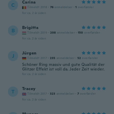
Carina
C
Tilmeldt 2018
·
76
anmeldelser
·
1
overførsler
for ca. 2 år siden
Brigitta
B
Tilmeldt 2019
·
208
anmeldelser
·
150
overførsler
for ca. 2 år siden
Jürgen
J
Tilmeldt 2017
·
235
anmeldelser
·
52
overførsler
Schöner Ring massiv und gute Qualität der
Glitzer Effekt ist voll da. Jeder Zeit wieder.
for ca. 2 år siden
Tracey
T
Tilmeldt 2017
·
323
anmeldelser
·
7
overførsler
for ca. 2 år siden