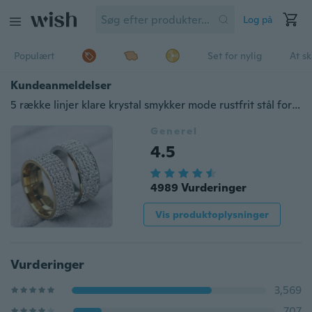
Log på
Populært
Set for nylig
At s
Kundeanmeldelser
5 række linjer klare krystal smykker mode rustfrit stål forlovelsesringe
Generel
4.5
4989 Vurderinger
Vis produktoplysninger
Vurderinger
3,569
707