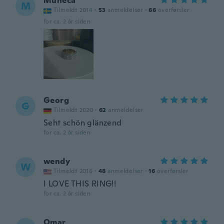
Muneca
M
Tilmeldt 2014
·
53
anmeldelser
·
66
overførsler
for ca. 2 år siden
Georg
G
Tilmeldt 2020
·
62
anmeldelser
Seht schön glänzend
for ca. 2 år siden
wendy
W
Tilmeldt 2016
·
48
anmeldelser
·
16
overførsler
I LOVE THIS RING!!
for ca. 2 år siden
Omar