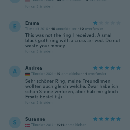
for ca. 3 år siden
Emma
E
Tilmeldt 2016
·
16
anmeldelser
·
10
overførsler
This was not the ring I received. A small
black goth ring with a cross arrived. Do not
waste your money.
for ca. 3 år siden
Andrea
A
Tilmeldt 2021
·
19
anmeldelser
·
1
overførsler
Sehr schöner Ring, meine Freundinnen
wollten auch gleich welche. Zwar habe ich
schon Steine verloren, aber hab mir gleich
Ersatz bestellt.👍
for ca. 3 år siden
Susanne
S
Tilmeldt 2017
·
1016
anmeldelser