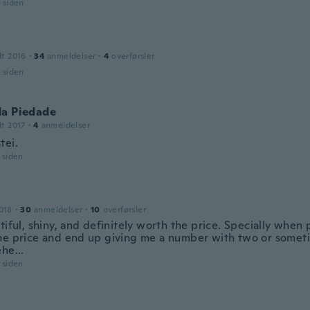
r siden
dt 2016
·
34
anmeldelser
·
4
overførsler
r siden
da Piedade
dt 2017
·
4
anmeldelser
tei.
r siden
018
·
30
anmeldelser
·
10
overførsler
tiful, shiny, and definitely worth the price. Specially when 
he price and end up giving me a number with two or somet
he...
r siden