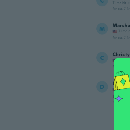
C
Tilmeldt 2
for ca. 7 å
Marsh
M
Tilmel
for ca. 7 å
Christy
C
Tilmel
for ca. 7 å
Dedra
D
Tilmel
It’s a li
for ca. 7 å