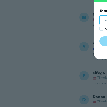
E-m
Marcee
M
Tilmel
Really n
S
for ca. 7 å
Yoland
Y
Tilmel
Très be
for ca. 7 å
elfega
E
Tilmel
for ca. 7 å
Donna
D
Tilmel