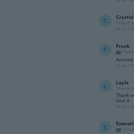
for ca. 7 å
Crystal
C
Tilmeldt 2
for ca. 7 å
Frank
F
Tilmel
Arrived
for ca. 7 å
Layla
L
Tilmeldt 2
Thank yo
love it
for ca. 7 å
Emmeli
E
Tilmel