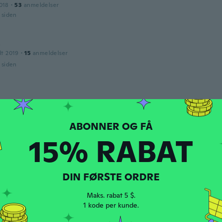
018
·
53
anmeldelser
r siden
a
dt 2019
·
15
anmeldelser
r siden
dt 2017
·
4
anmeldelser
·
1
overførsler
r siden
15% RABAT
dt 2014
·
30
anmeldelser
·
10
overførsler
ttle tight I wish it was a half size larger
r siden
DIN FØRSTE ORDRE
Maks. rabat 5 $.
1 kode per kunde.