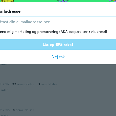
ailadresse
dt 2017
·
1
anmeldelser
ice fit n looks marvelous on my finger
end mig marketing og promovering (AKA besparelser!) via e-mail
r siden
Lås op 15% rabat
e
dt 2017
·
45
anmeldelser
·
2
overførsler
Nej tak
lle bague
r siden
dt 2017
·
33
anmeldelser
·
1
overførsler
r siden
dt 2016
·
6
anmeldelser