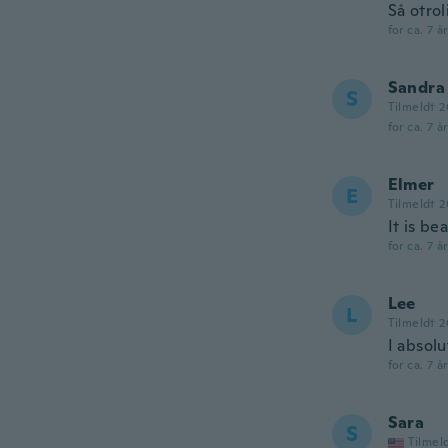
Så otro
for ca. 7 å
Sandra
S
Tilmeldt 2
for ca. 7 å
Elmer
E
Tilmeldt 2
It is be
for ca. 7 å
Lee
L
Tilmeldt 2
I absol
for ca. 7 å
Sara
S
Tilmel