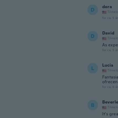
dora
D
Tilmel
for ca. 5 å
David
D
Tilmel
As expe
for ca. 5 å
Lucia
L
Tilmel
Fantasi
ofrecen
for ca. 6 å
Beverl
B
Tilmel
It's gre