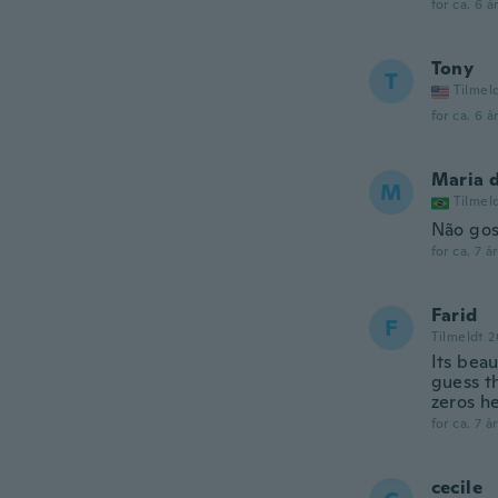
for ca. 6 å
Tony
T
Tilmel
for ca. 6 å
Maria 
M
Tilmel
Não gos
for ca. 7 å
Farid
F
Tilmeldt 2
Its beau
guess t
zeros he
for ca. 7 å
cecile