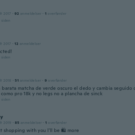
dt 2017
·
92
anmeldelser
·
1
overførsler
r siden
dt 2017
·
12
anmeldelser
cted!
r siden
dt 2018
·
51
anmeldelser
·
9
overførsler
a barata matcha de verde oscuro el dedo y cambia seguido d
 como pro 18k y no legs no a plancha de sinck
r siden
ey
dt 2019
·
85
anmeldelser
·
1
overførsler
at shopping with you I'll be 🛍 more