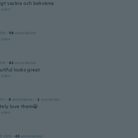
ligt vackra och bekväma
r siden
018
·
58
anmeldelser
r siden
018
·
63
anmeldelser
autiful looks great.
r siden
017
·
9
anmeldelser
·
2
overførsler
utely love them😀
r siden
dt 2015
·
43
anmeldelser