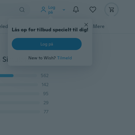
Log
på
ledyrstilbehør
Gadgets
Værktøj
Mere
Lås op for tilbud specielt til dig!
Log på
Vecalon Fashion 3-in-1 Women ring Princess cut 7mm Simulated diamond Cz Yellow Gold 14kt yellow gold filled Silver wedding Band ring Set
New to Wish?
Tilmeld
562
142
95
29
77