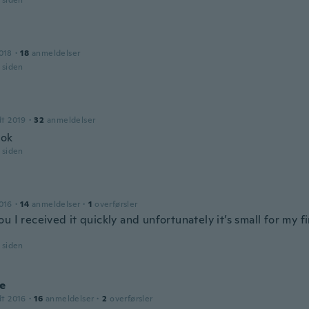
r siden
018
·
18
anmeldelser
r siden
dt 2019
·
32
anmeldelser
 ok
r siden
016
·
14
anmeldelser
·
1
overførsler
u I received it quickly and unfortunately it’s small for my fin
r siden
e
dt 2016
·
16
anmeldelser
·
2
overførsler