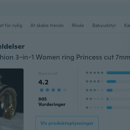
et for nylig
At skabe trends
Mode
Babyudstyr
Kæ
ldelser
Generel
4.2
905
Vurderinger
Vis produktoplysninger