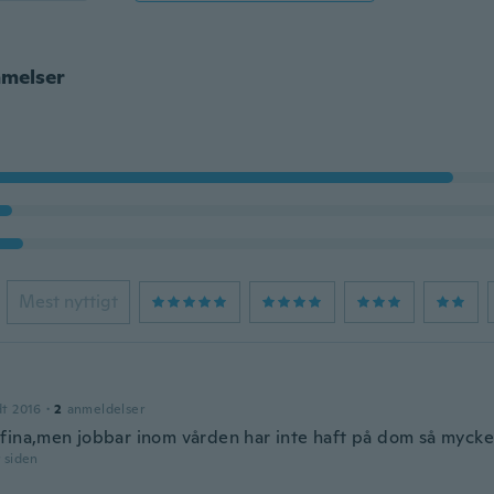
melser
Mest nyttigt
dt 2016
·
2
anmeldelser
fina,men jobbar inom vården har inte haft på dom så mycke
r siden