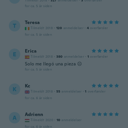
Tilmeldt 2018
·
327
anmeldelser
·
3
overførsler
for ca. 5 år siden
Teresa
T
Tilmeldt 2018
·
120
anmeldelser
·
4
overførsler
for ca. 5 år siden
Erica
E
Tilmeldt 2018
·
380
anmeldelser
·
1
overførsler
Solo me llegó una pieza ☹️
for ca. 5 år siden
Kc
K
Tilmeldt 2018
·
55
anmeldelser
·
1
overførsler
for ca. 6 år siden
Adrienn
A
Tilmeldt 2020
·
10
anmeldelser
for ca. 6 år siden