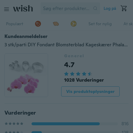
Log på
Populært
Set for nylig
At s
Kundeanmeldelser
3 stk/parti DIY Fondant Blomsterblad Kageskærer Phalaenopsis Møl Orkidé Stål Kager Værktøj Kage Dekorationsform
Generel
4.7
1028 Vurderinger
Vis produktoplysninger
Vurderinger
816
128