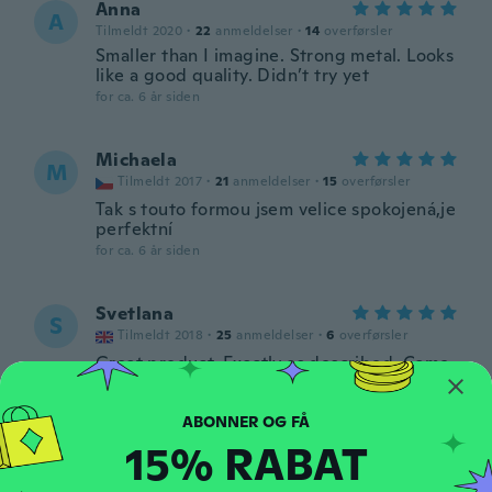
Anna
A
Tilmeldt 2020
·
22
anmeldelser
·
14
overførsler
Smaller than I imagine. Strong metal. Looks
like a good quality. Didn’t try yet
for ca. 6 år siden
Michaela
M
Tilmeldt 2017
·
21
anmeldelser
·
15
overførsler
Tak s touto formou jsem velice spokojená,je
perfektní
for ca. 6 år siden
Svetlana
S
Tilmeldt 2018
·
25
anmeldelser
·
6
overførsler
Great product. Exactly as described. Came
earlier.
for ca. 6 år siden
15% RABAT
Marilene Aparecida Vieira
M
Tilmeldt 2019
·
4
anmeldelser