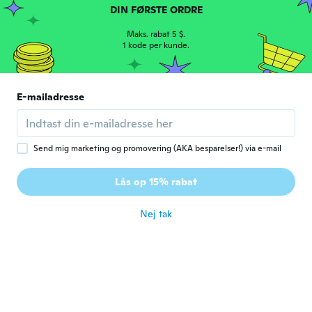
DIN FØRSTE ORDRE
Perfeito, e chegou antes do prazo
for ca. 6 år siden
Maks. rabat 5 $.
1 kode per kunde.
Diana
D
Tilmeldt 2017
·
14
anmeldelser
·
13
overførsler
E-mailadresse
Perfeito, muito bom
for ca. 6 år siden
Send mig marketing og promovering (AKA besparelser!) via e-mail
Cosimo
C
Tilmeldt 2015
·
122
anmeldelser
Lås op 15% rabat
L articolo è ottimo come me lo aspettavo lo
consiglio.
for ca. 6 år siden
Nej tak
真理
真
Tilmeldt 2019
·
49
anmeldelser
·
3
overførsler
無事届きました
for ca. 6 år siden