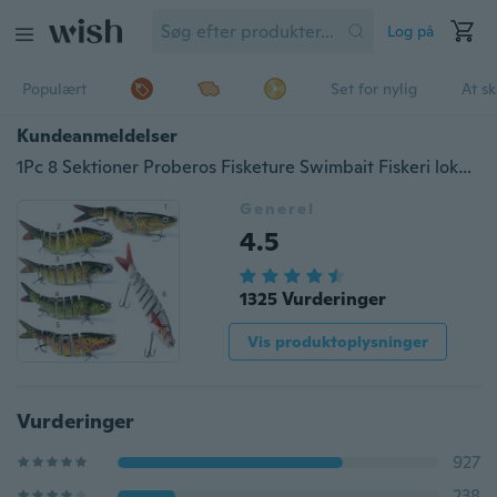
Log på
Populært
Set for nylig
At s
Kundeanmeldelser
1Pc 8 Sektioner Proberos Fisketure Swimbait Fiskeri lokkemad 6 # Krogfiskeri
Generel
4.5
1325 Vurderinger
Vis produktoplysninger
Vurderinger
927
238