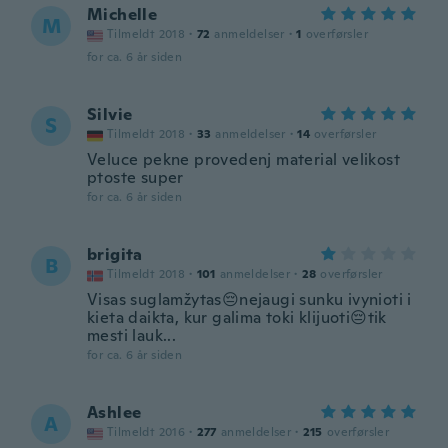
Michelle
M
Tilmeldt 2018
·
72
anmeldelser
·
1
overførsler
for ca. 6 år siden
Silvie
S
Tilmeldt 2018
·
33
anmeldelser
·
14
overførsler
Veluce pekne provedenj material velikost
ptoste super
for ca. 6 år siden
brigita
B
Tilmeldt 2018
·
101
anmeldelser
·
28
overførsler
Visas suglamžytas😔nejaugi sunku ivynioti i
kieta daikta, kur galima toki klijuoti😔tik
mesti lauk...
for ca. 6 år siden
Ashlee
A
Tilmeldt 2016
·
277
anmeldelser
·
215
overførsler