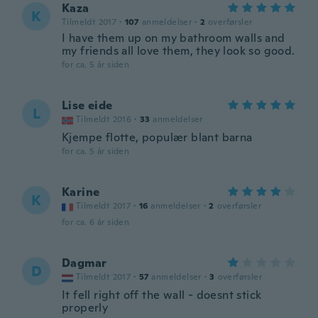
Kaza
K
Tilmeldt 2017
·
107
anmeldelser
·
2
overførsler
I have them up on my bathroom walls and
my friends all love them, they look so good.
for ca. 5 år siden
Lise eide
L
Tilmeldt 2016
·
33
anmeldelser
Kjempe flotte, populær blant barna
for ca. 5 år siden
Karine
K
Tilmeldt 2017
·
16
anmeldelser
·
2
overførsler
for ca. 6 år siden
Dagmar
D
Tilmeldt 2017
·
57
anmeldelser
·
3
overførsler
It fell right off the wall - doesnt stick
properly