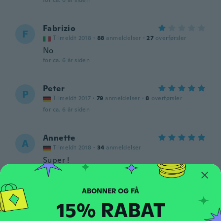
for ca. 6 år siden
Fabrizio
F
Tilmeldt 2018
·
88
anmeldelser
·
27
overførsler
No
for ca. 6 år siden
Peter
P
Tilmeldt 2017
·
79
anmeldelser
·
8
overførsler
for ca. 6 år siden
Annette
A
Tilmeldt 2018
·
34
anmeldelser
Super !
for ca. 6 år siden
Assad
15% RABAT
A
Tilmeldt 2016
·
3
anmeldelser
Hi I never received this item please send