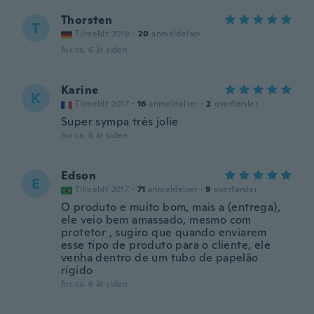
Thorsten
T
Tilmeldt 2018
·
20
anmeldelser
for ca. 6 år siden
Karine
K
Tilmeldt 2017
·
16
anmeldelser
·
2
overførsler
Super sympa très jolie
for ca. 6 år siden
Edson
E
Tilmeldt 2017
·
71
anmeldelser
·
9
overførsler
O produto e muito bom, mais a (entrega),
ele veio bem amassado, mesmo com
protetor , sugiro que quando enviarem
esse tipo de produto para o cliente, ele
venha dentro de um tubo de papelão
rígido
for ca. 6 år siden