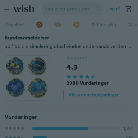
Log på
Populært
Set for nylig
At s
Kundeanmeldelser
50 * 50 cm simulering ubåd vindue undervands verden 3D vægklistermærker
Generel
4.3
2980 Vurderinger
Vis produktoplysninger
Vurderinger
1,921
491