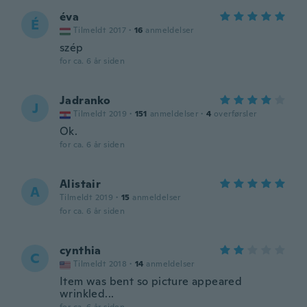
éva
É
Tilmeldt 2017
·
16
anmeldelser
szép
for ca. 6 år siden
Jadranko
J
Tilmeldt 2019
·
151
anmeldelser
·
4
overførsler
Ok.
for ca. 6 år siden
Alistair
A
Tilmeldt 2019
·
15
anmeldelser
for ca. 6 år siden
cynthia
C
Tilmeldt 2018
·
14
anmeldelser
Item was bent so picture appeared
wrinkled...