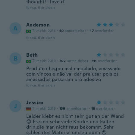
thought! I love it
for ca. 6 år siden
Anderson
A
Tilmeldt 2016
·
69
anmeldelser
·
47
overførsler
for ca. 6 år siden
Beth
B
Tilmeldt 2019
·
702
anmeldelser
·
111
overførsler
Produto chegou mal embalado, amassado
com vincos e não vai dar pra usar pois os
amassados passaram pro adesivo
for ca. 6 år siden
Jessica
J
Tilmeldt 2019
·
139
anmeldelser
·
18
overførsler
Leider klebt es nicht sehr gut an der Wand
😟 Es sind sehr viele Knicke und Falten
drin,die man nicht raus bekommt. Sehr
schlechtes Material und zu dünn ☹