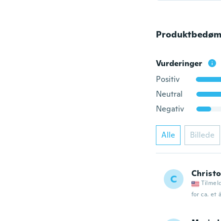
Produktbedøm
Vurderinger
Positiv
Neutral
Negativ
Alle
Billede
Christ
C
Tilmel
for ca. et 