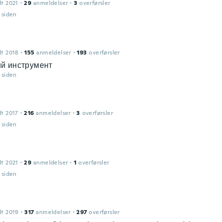
dt 2021
·
29
anmeldelser
·
3
overførsler
r siden
dt 2018
·
155
anmeldelser
·
193
overførsler
й инструмент
r siden
dt 2017
·
216
anmeldelser
·
3
overførsler
r siden
dt 2021
·
29
anmeldelser
·
1
overførsler
r siden
dt 2019
·
317
anmeldelser
·
297
overførsler