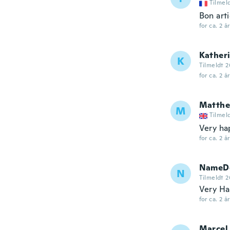
Tilmel
Bon art
for ca. 2 å
Kather
K
Tilmeldt 2
for ca. 2 å
Matth
M
Tilmel
Very ha
for ca. 2 å
NameDe
N
Tilmeldt 2
Very Ha
for ca. 2 å
Marcel