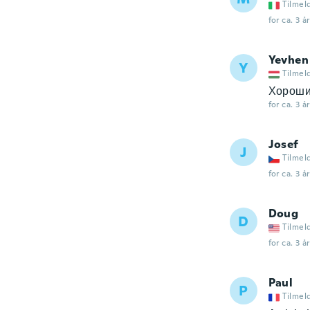
Tilmel
for ca. 3 å
Yevhen
Y
Tilmel
Хороши
for ca. 3 å
Josef
J
Tilmel
for ca. 3 å
Doug
D
Tilmel
for ca. 3 å
Paul
P
Tilmel