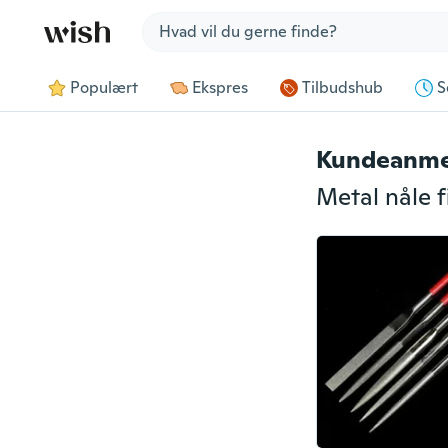
Jump to section
Populært
Ekspres
Tilbudshub
S
Kundeanme