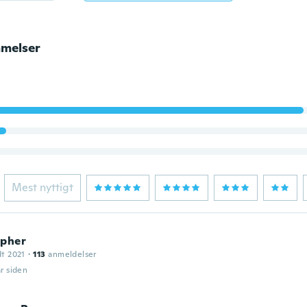
melser
Mest nyttigt
opher
dt 2021
·
113
anmeldelser
år siden