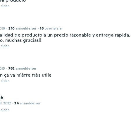
te producto
r siden
018
·
210
anmeldelser
·
16
overførsler
alidad de producto a un precio razonable y entrega rápida.
o, muchas gracias!!
r siden
015
·
762
anmeldelser
n ça va m’être très utile
r siden
gh
dt 2022
·
24
anmeldelser
r siden