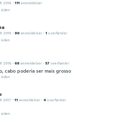
dt 2016
·
111
anmeldelser
r siden
na
dt 2019
·
90
anmeldelser
·
1
overførsler
r siden
dt 2016
·
68
anmeldelser
·
57
overførsler
, cabo poderia ser mais grosso
r siden
o
dt 2017
·
11
anmeldelser
·
4
overførsler
r siden