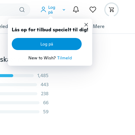
Log
på
ledyrstilbehør
Gadgets
Værktøj
Mere
Lås op for tilbud specielt til dig!
Log på
Metal nåle filer sæt smykker diamant glas sten træ udskæring håndværktøj 5stk
New to Wish?
Tilmeld
1,485
443
238
66
59