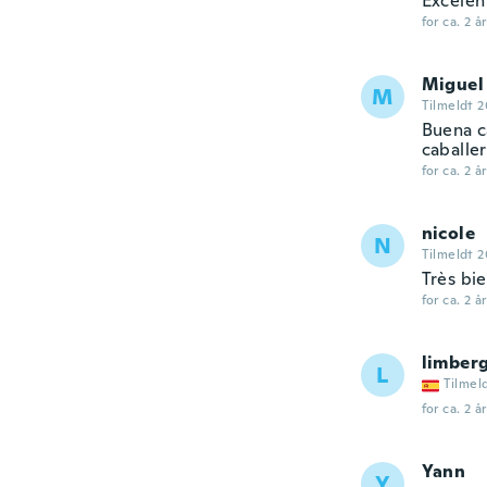
Excelen
for ca. 2 å
Miguel
M
Tilmeldt 2
Buena c
caballer
for ca. 2 å
nicole
N
Tilmeldt 2
Très bie
for ca. 2 å
limber
L
Tilmel
for ca. 2 å
Yann
Y