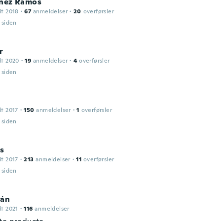
Inez Ramos
dt 2018
·
67
anmeldelser
·
20
overførsler
r siden
r
dt 2020
·
19
anmeldelser
·
4
overførsler
r siden
dt 2017
·
150
anmeldelser
·
1
overførsler
r siden
is
dt 2017
·
213
anmeldelser
·
11
overførsler
r siden
ián
dt 2021
·
116
anmeldelser