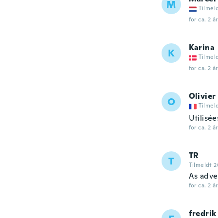
M
Tilmel
for ca. 2 å
Karina
K
Tilmel
for ca. 2 å
Olivier
O
Tilmel
Utilisée
for ca. 2 å
TR
T
Tilmeldt 2
As adve
for ca. 2 å
fredrik