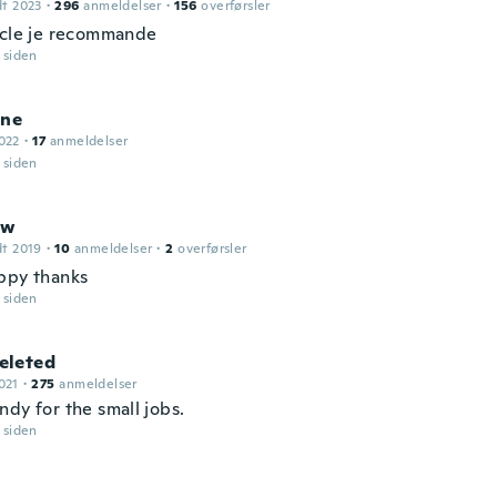
dt 2023
·
296
anmeldelser
·
156
overførsler
icle je recommande
r siden
ine
022
·
17
anmeldelser
r siden
ew
dt 2019
·
10
anmeldelser
·
2
overførsler
ppy thanks
r siden
leted
021
·
275
anmeldelser
ndy for the small jobs.
r siden