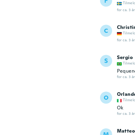
F
Tilmel
for ca. 3 å
Christi
C
Tilmel
for ca. 3 å
Sergio
S
Tilmel
Pequeno
for ca. 3 å
Orland
O
Tilmel
Ok
for ca. 3 å
Matteo
M