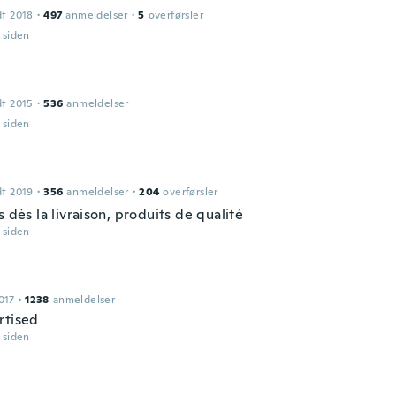
dt 2018
·
497
anmeldelser
·
5
overførsler
r siden
dt 2015
·
536
anmeldelser
r siden
dt 2019
·
356
anmeldelser
·
204
overførsler
s dès la livraison, produits de qualité
r siden
017
·
1238
anmeldelser
rtised
r siden