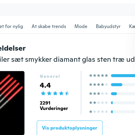
et for nylig
At skabe trends
Mode
Babyudstyr
Kæ
ldelser
Generel
4.4
2291
Vurderinger
Vis produktoplysninger