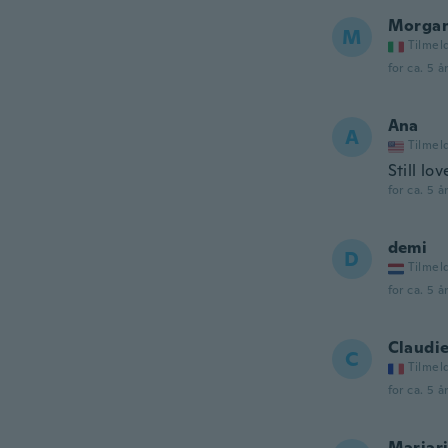
Morga
M
Tilmel
for ca. 5 å
Ana
A
Tilmel
Still lov
for ca. 5 å
demi
D
Tilmel
for ca. 5 å
Claudi
C
Tilmel
for ca. 5 å
Mariari