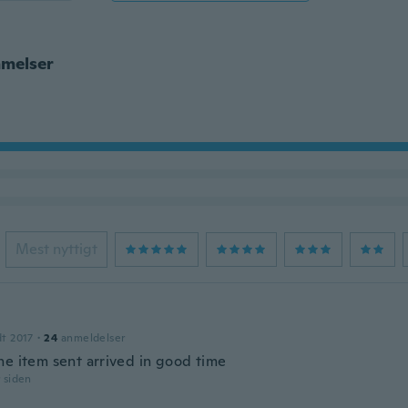
melser
Mest nyttigt
dt 2017
·
24
anmeldelser
he item sent arrived in good time
r siden