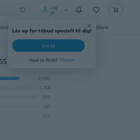
Log
på
ledyrstilbehør
Gadgets
Værktøj
Mere
Lås op for tilbud specielt til dig!
Log på
Christmas Deer Printed TPU Cover til iPhone X 4 4S 5 5S SE 5C 6 6S 7 8 Plus Tasker til Samsung Galaxy S3 S4 S5 Mini S6 S7 Edge S8 S9 Plus A3 A5 A7 J1 J2 J3 J5 J7 2016 2017 Grand Prime Note 3 4 5 7 8 Fundas navidad noel
New to Wish?
Tilmeld
8,982
1,744
760
231
334