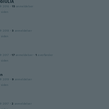
GIULIA
dt 2016
·
15
anmeldelser
r siden
dt 2018
·
3
anmeldelser
r siden
dt 2017
·
17
anmeldelser
·
1
overførsler
r siden
on
dt 2019
·
9
anmeldelser
r siden
dt 2017
·
2
anmeldelser