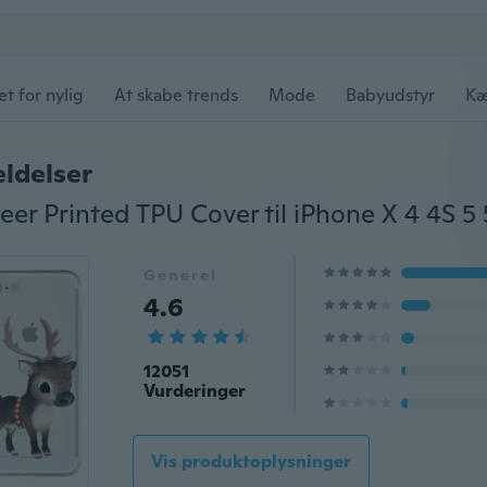
et for nylig
At skabe trends
Mode
Babyudstyr
Kæ
ldelser
Generel
4.6
12051
Vurderinger
Vis produktoplysninger