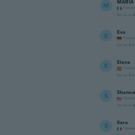
MARIA 
M
Tilmel
for ca. 6 å
Eva
E
Tilmel
for ca. 6 å
Elena
E
Tilmel
for ca. 6 å
Shann
S
Tilmel
for ca. 6 å
Sara
S
Tilmel