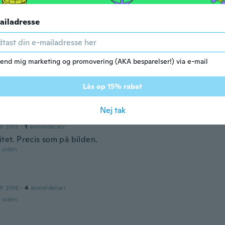
dt 2018
·
8
anmeldelser
ailadresse
oque. Très mignonne et qualité tout à fait correcte!
r siden
end mig marketing og promovering (AKA besparelser!) via e-mail
dt 2019
·
2
anmeldelser
Lås op 15% rabat
r siden
Nej tak
dt 2015
·
1
anmeldelser
itet. Precis som på bilden.
r siden
dt 2016
·
4
anmeldelser
r siden