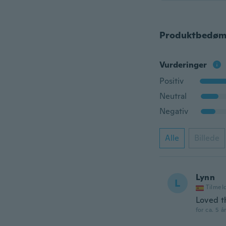
Produktbedøm
Vurderinger
Positiv
Neutral
Negativ
Alle
Billede
Lynn
L
Tilmel
Loved t
for ca. 5 å