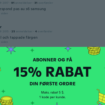
dt 2017
·
91
anmeldelser
·
31
overførsler
espond pas au s6 samsung
r siden
r
dt 2015
·
25
anmeldelser
·
4
overførsler
al och tappade färgen
r siden
dt 2018
·
7
anmeldelser
·
1
overførsler
15% RABAT
r siden
DIN FØRSTE ORDRE
e
dt 2014
·
328
anmeldelser
·
24
overførsler
Maks. rabat 5 $.
r siden
1 kode per kunde.