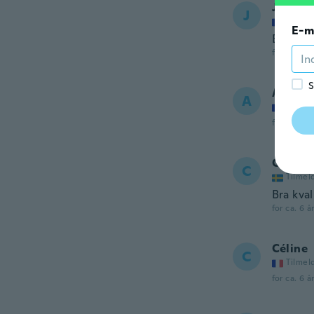
Julie
J
Tilmel
E-m
Bonne c
for ca. 5 å
S
Alexis
A
Tilmel
for ca. 6 å
Cajsa
C
Tilmel
Bra kval
for ca. 6 å
Céline
C
Tilmel
for ca. 6 å