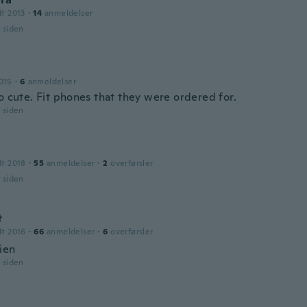
dt 2013
·
14
anmeldelser
r siden
015
·
6
anmeldelser
o cute. Fit phones that they were ordered for.
r siden
dt 2018
·
55
anmeldelser
·
2
overførsler
r siden
t
dt 2016
·
66
anmeldelser
·
6
overførsler
ien
r siden