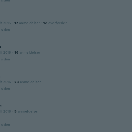
r siden
dt 2015
·
17
anmeldelser
·
12
overførsler
r siden
a
dt 2018
·
16
anmeldelser
r siden
a
dt 2016
·
23
anmeldelser
r siden
e
dt 2018
·
5
anmeldelser
r siden