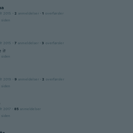
na
dt 2015
·
2
anmeldelser
·
1
overførsler
r siden
dt 2015
·
7
anmeldelser
·
3
overførsler
e it
r siden
dt 2019
·
9
anmeldelser
·
2
overførsler
r siden
e
dt 2017
·
85
anmeldelser
r siden
ta