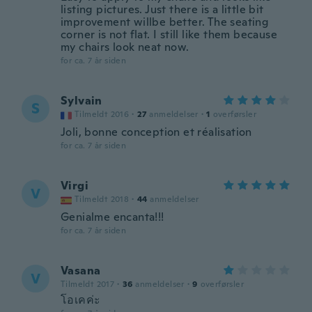
listing pictures. Just there is a little bit
improvement willbe better. The seating
corner is not flat. I still like them because
my chairs look neat now.
for ca. 7 år siden
Sylvain
S
Tilmeldt 2016
·
27
anmeldelser
·
1
overførsler
Joli, bonne conception et réalisation
for ca. 7 år siden
Virgi
V
Tilmeldt 2018
·
44
anmeldelser
Genialme encanta!!!
for ca. 7 år siden
Vasana
V
Tilmeldt 2017
·
36
anmeldelser
·
9
overførsler
โอเคค่ะ