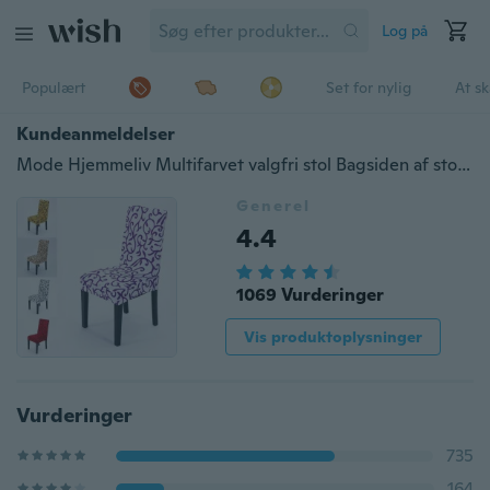
Log på
Populært
Set for nylig
At s
Kundeanmeldelser
Mode Hjemmeliv Multifarvet valgfri stol Bagsiden af stolen Sæt med Hotel Hotel stol betræk Spisestue AntiFouling stol
Generel
4.4
1069 Vurderinger
Vis produktoplysninger
Vurderinger
735
164