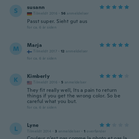
susann
S
Tilmeldt 2016
·
56
anmeldelser
Passt super. Sieht gut aus
for ca. 6 år siden
Marja
M
Tilmeldt 2017
·
12
anmeldelser
for ca. 6 år siden
Kimberly
K
Tilmeldt 2016
·
5
anmeldelser
They fit really well, Its a pain to return
things if you get the wrong color. So be
careful what you but.
for ca. 6 år siden
Lyne
L
Tilmeldt 2014
·
3
anmeldelser
·
1
overførsler
Couleur n’est pas comme la photo et oas la