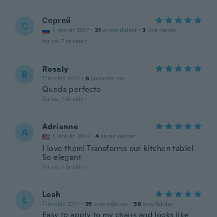
Сергей
С
Tilmeldt 2017
·
31
anmeldelser
·
3
overførsler
for ca. 7 år siden
Rosaly
R
Tilmeldt 2015
·
6
anmeldelser
Queda perfecto
for ca. 7 år siden
Adrienne
A
Tilmeldt 2016
·
4
anmeldelser
I love them! Transforms our kitchen table!
So elegant
for ca. 7 år siden
Leah
L
Tilmeldt 2017
·
95
anmeldelser
·
58
overførsler
Easy to apply to my chairs and looks like