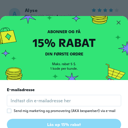
Alyse
A
Tilmeldt 2020
·
1
anmeldelser
It was nice
for ca. 5 år siden
15% RABAT
Edgar
E
Tilmeldt 2016
·
59
anmeldelser
·
15
overførsler
DIN FØRSTE ORDRE
I like it, it's a little too small
for ca. 5 år siden
Maks. rabat 5 $.
1 kode per kunde.
Denise
D
Tilmeldt 2020
·
3
anmeldelser
E-mailadresse
It didn't lock well enough the ashes were
not safe and got lost
for ca. 5 år siden
Send mig marketing og promovering (AKA besparelser!) via e-mail
Cassandra
C
Lås op 15% rabat
Tilmeldt 2017
·
16
anmeldelser
·
1
overførsler