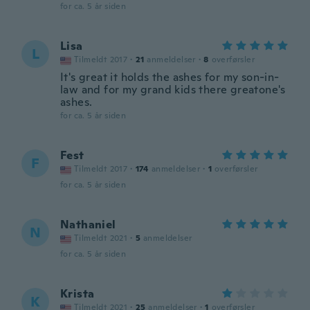
for ca. 5 år siden
Lisa
L
Tilmeldt 2017
·
21
anmeldelser
·
8
overførsler
It's great it holds the ashes for my son-in-
law and for my grand kids there greatone's
ashes.
for ca. 5 år siden
Fest
F
Tilmeldt 2017
·
174
anmeldelser
·
1
overførsler
for ca. 5 år siden
Nathaniel
N
Tilmeldt 2021
·
5
anmeldelser
for ca. 5 år siden
Krista
K
Tilmeldt 2021
·
25
anmeldelser
·
1
overførsler