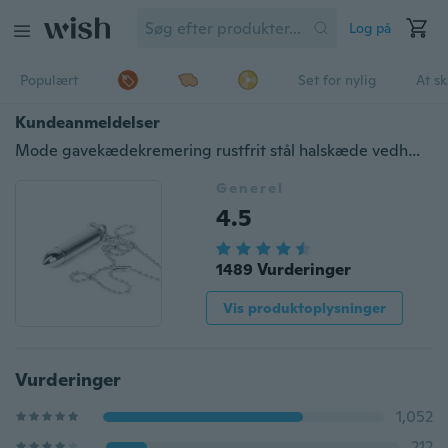
Log på
Populært
Set for nylig
At s
Kundeanmeldelser
Mode gavekædekremering rustfrit stål halskæde vedhæng aske holder rør
Generel
4.5
1489 Vurderinger
Vis produktoplysninger
Vurderinger
1,052
212