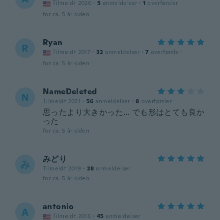
Tilmeldt 2020
·
5
anmeldelser
·
1
overførsler
for ca. 5 år siden
Ryan
R
Tilmeldt 2017
·
32
anmeldelser
·
7
overførsler
for ca. 5 år siden
NameDeleted
N
Tilmeldt 2021
·
56
anmeldelser
·
8
overførsler
思ったより大きかった… でも形はとても良か
った
for ca. 5 år siden
みどり
み
Tilmeldt 2019
·
28
anmeldelser
for ca. 5 år siden
antonio
A
Tilmeldt 2016
·
45
anmeldelser