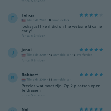
for ca. 5 år siden
Felicia
F
Tilmeldt 2020
·
8
anmeldelser
looks just like it did on the website & came
early!
for ca. 5 år siden
jenni
J
Tilmeldt 2019
·
42
anmeldelser
·
5
overførsler
for ca. 5 år siden
Robbert
R
Tilmeldt 2019
·
38
anmeldelser
Precies wat moet zijn. Op 2 plaatsen open
te draaien.
for ca. 5 år siden
Nel