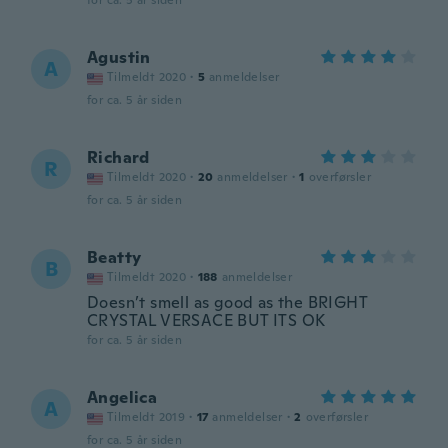
for ca. 5 år siden
Agustin
A
Tilmeldt 2020
·
5
anmeldelser
for ca. 5 år siden
Richard
R
Tilmeldt 2020
·
20
anmeldelser
·
1
overførsler
for ca. 5 år siden
Beatty
B
Tilmeldt 2020
·
188
anmeldelser
Doesn’t smell as good as the BRIGHT
CRYSTAL VERSACE BUT ITS OK
for ca. 5 år siden
Angelica
A
Tilmeldt 2019
·
17
anmeldelser
·
2
overførsler
for ca. 5 år siden