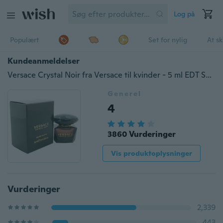
Log på
Populært
Set for nylig
At s
Kundeanmeldelser
Versace Crystal Noir fra Versace til kvinder - 5 ml EDT Splash (Mini)
Generel
4
3860 Vurderinger
Vis produktoplysninger
Vurderinger
2,339
443