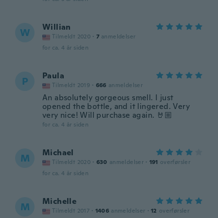
Willian
W
Tilmeldt 2020
·
7
anmeldelser
for ca. 4 år siden
Paula
P
Tilmeldt 2019
·
666
anmeldelser
An absolutely gorgeous smell. I just
opened the bottle, and it lingered. Very
very nice! Will purchase again. 🤘🏼
for ca. 4 år siden
Michael
M
Tilmeldt 2020
·
630
anmeldelser
·
191
overførsler
for ca. 4 år siden
Michelle
M
Tilmeldt 2017
·
1406
anmeldelser
·
12
overførsler