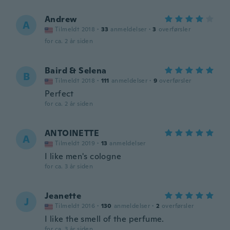
Andrew
A
Tilmeldt 2018
·
33
anmeldelser
·
3
overførsler
for ca. 2 år siden
Baird & Selena
B
Tilmeldt 2018
·
111
anmeldelser
·
9
overførsler
Perfect
for ca. 2 år siden
ANTOINETTE
A
Tilmeldt 2019
·
13
anmeldelser
I like men's cologne
for ca. 3 år siden
Jeanette
J
Tilmeldt 2016
·
130
anmeldelser
·
2
overførsler
I like the smell of the perfume.
for ca. 3 år siden