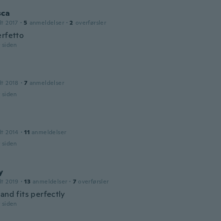
sca
dt 2017
·
5
anmeldelser
·
2
overførsler
erfetto
r siden
dt 2018
·
7
anmeldelser
r siden
dt 2014
·
11
anmeldelser
r siden
y
dt 2019
·
13
anmeldelser
·
7
overførsler
and fits perfectly
r siden