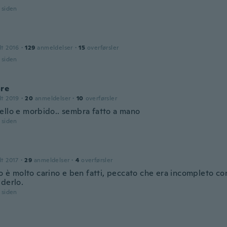
r siden
dt 2016
·
129
anmeldelser
·
15
overførsler
r siden
ore
dt 2019
·
20
anmeldelser
·
10
overførsler
ello e morbido.. sembra fatto a mano
r siden
dt 2017
·
29
anmeldelser
·
4
overførsler
lo è molto carino e ben fatti, peccato che era incompleto co
uderlo.
r siden