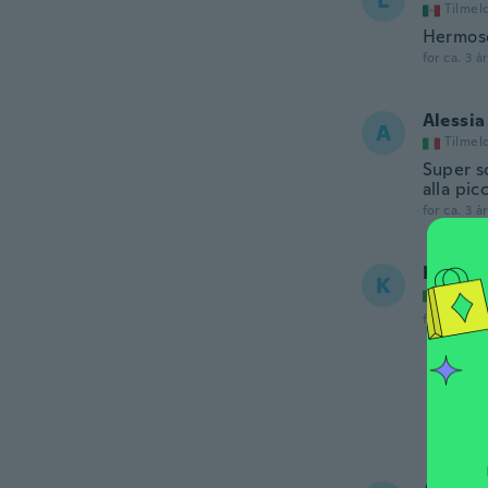
L
Tilmel
Hermoso
for ca. 3 å
Alessia
A
Tilmel
Super so
alla pic
for ca. 3 å
Kekka
K
Tilmel
for ca. 3 å