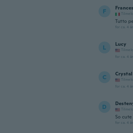
France
F
Tilmel
Tutto p
for ca. 4 å
Lucy
L
Tilmel
for ca. 4 å
Crystal
C
Tilmel
for ca. 4 å
Desten
D
Tilmel
So cute 
for ca. 4 å