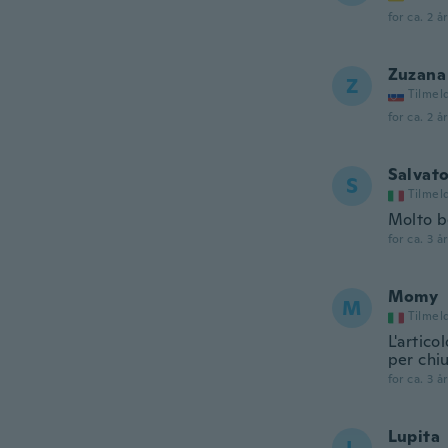
for ca. 2 å
Zuzana
Z
Tilmel
for ca. 2 å
Salvat
S
Tilmel
Molto b
for ca. 3 å
Momy
M
Tilmel
L'artico
per chi
for ca. 3 å
Lupita