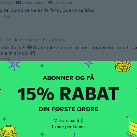
dt 2020
·
125
anmeldelser
·
47
overførsler
 tal como se ve en la foto, buena calidad
r siden
dt 2017
·
8
anmeldelser
·
7
overførsler
ddisfatta!! 🤩 Materiale e colori ottimi..non vedo l'ora di fa
cola in arrivo! 🥰
r siden
dt 2015
·
24
anmeldelser
·
7
overførsler
15% RABAT
r siden
DIN FØRSTE ORDRE
Maks. rabat 5 $.
1 kode per kunde.