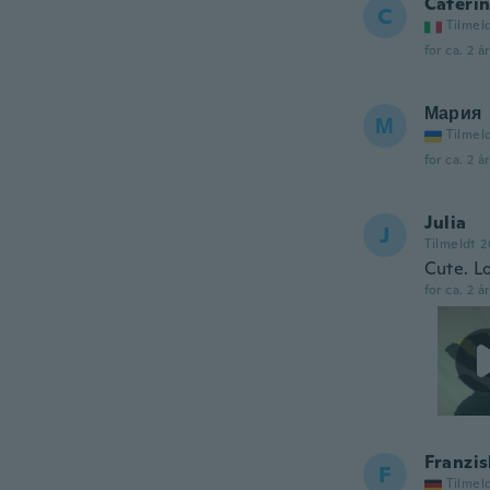
Cateri
C
Tilmel
for ca. 2 å
Мария
М
Tilmel
for ca. 2 å
Julia
J
Tilmeldt 2
Cute. L
for ca. 2 å
Franzis
F
Tilmel