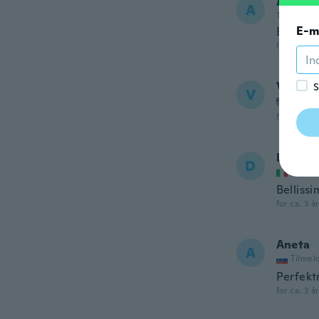
Alexan
A
Tilmeldt 2
E-m
Beau pe
for ca. 3 å
Vanita
S
V
Tilmel
for ca. 3 å
Denise
D
Tilmel
Bellissi
for ca. 3 å
Aneta
A
Tilmel
Perfektn
for ca. 3 å