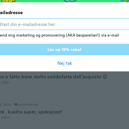
dra
014
·
5
anmeldelser
·
4
overførsler
ailadresse
tit escargot!
r siden
end mig marketing og promovering (AKA besparelser!) via e-mail
dt 2017
·
16
anmeldelser
·
4
overførsler
r siden
Lås op 15% rabat
Nej tak
dt 2019
·
2
anmeldelser
mo e fatto bene molto soddisfatta dell’acquisto 😊
r siden
dt 2016
·
11
anmeldelser
é , kvalita super, spokojnosť
r siden