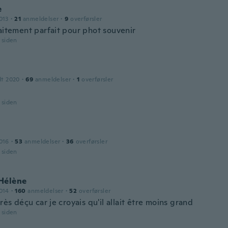
e
013
·
21
anmeldelser
·
9
overførsler
faitement parfait pour phot souvenir
r siden
dt 2020
·
69
anmeldelser
·
1
overførsler
r siden
016
·
53
anmeldelser
·
36
overførsler
r siden
Hélène
014
·
160
anmeldelser
·
52
overførsler
très déçu car je croyais qu'il allait être moins grand
r siden