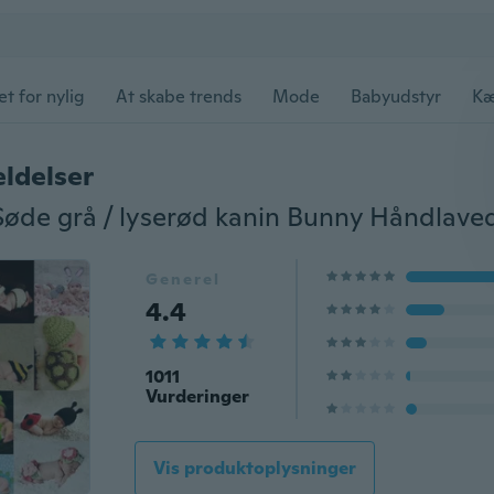
et for nylig
At skabe trends
Mode
Babyudstyr
Kæ
ldelser
Generel
4.4
1011
Vurderinger
Vis produktoplysninger