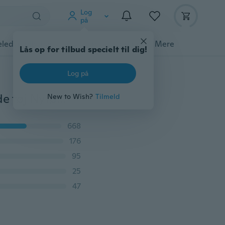
Log
på
ledyrstilbehør
Gadgets
Værktøj
Mere
Lås op for tilbud specielt til dig!
Log på
0-6Måned Søde grå / lyserød kanin Bunny Håndlavede tøj Nyfødte spædbarn Baby drenge Prins piger Dyr kostume Hæklet tøj Sæt Beanie Capshorts Fotografering Props Strik Cap Hat
New to Wish?
Tilmeld
668
176
95
25
47