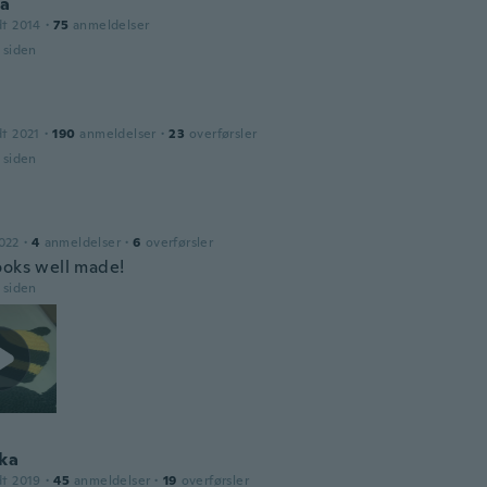
na
dt 2014
·
75
anmeldelser
r siden
dt 2021
·
190
anmeldelser
·
23
overførsler
r siden
022
·
4
anmeldelser
·
6
overførsler
ooks well made!
r siden
ka
dt 2019
·
45
anmeldelser
·
19
overførsler