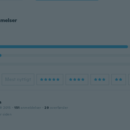
melser
Mest nyttigt
a
dt 2015
·
151
anmeldelser
·
29
overførsler
år siden