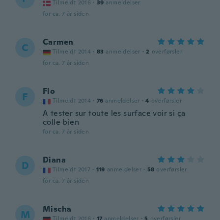
Tilmeldt 2016
·
39
anmeldelser
for ca. 7 år siden
Carmen
C
Tilmeldt 2014
·
83
anmeldelser
·
2
overførsler
for ca. 7 år siden
Flo
F
Tilmeldt 2014
·
76
anmeldelser
·
4
overførsler
A tester sur toute les surface voir si ça
colle bien
for ca. 7 år siden
Diana
D
Tilmeldt 2017
·
119
anmeldelser
·
58
overførsler
for ca. 7 år siden
Mischa
M
Tilmeldt 2016
·
17
anmeldelser
·
5
overførsler