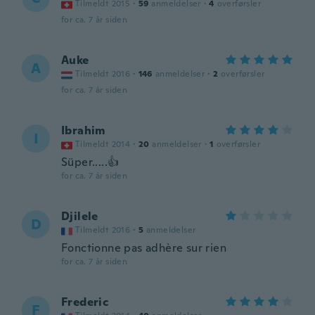
Tilmeldt 2015
·
59
anmeldelser
·
4
overførsler
for ca. 7 år siden
Auke
A
Tilmeldt 2016
·
146
anmeldelser
·
2
overførsler
for ca. 7 år siden
Ibrahim
I
Tilmeldt 2014
·
20
anmeldelser
·
1
overførsler
Süper.....👍
for ca. 7 år siden
Djilele
D
Tilmeldt 2016
·
5
anmeldelser
Fonctionne pas adhère sur rien
for ca. 7 år siden
Frederic
F