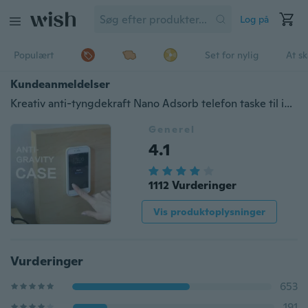
Log på
Populært
Set for nylig
At s
Kundeanmeldelser
Kreativ anti-tyngdekraft Nano Adsorb telefon taske til iPhone Samsung Galaxy Ny ankomst Samsung Galaxy S8 / S8 Plus
Generel
4.1
1112 Vurderinger
Vis produktoplysninger
Vurderinger
653
191