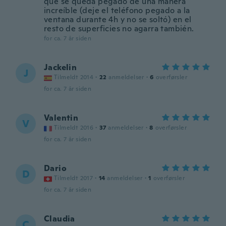
que se queda pegado de una manera
increíble (deje el teléfono pegado a la
ventana durante 4h y no se soltó) en el
resto de superficies no agarra también.
for ca. 7 år siden
Jackelin
J
Tilmeldt 2014
·
22
anmeldelser
·
6
overførsler
for ca. 7 år siden
Valentin
V
Tilmeldt 2016
·
37
anmeldelser
·
8
overførsler
for ca. 7 år siden
Dario
D
Tilmeldt 2017
·
14
anmeldelser
·
1
overførsler
for ca. 7 år siden
Claudia
C