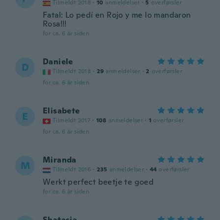
Tilmeldt 2018
·
10
anmeldelser
·
5
overførsler
Fatal: Lo pedí en Rojo y me lo mandaron
Rosa!!!
for ca. 6 år siden
Daniele
D
Tilmeldt 2018
·
29
anmeldelser
·
2
overførsler
for ca. 6 år siden
Elisabete
E
Tilmeldt 2017
·
108
anmeldelser
·
1
overførsler
for ca. 6 år siden
Miranda
M
Tilmeldt 2016
·
235
anmeldelser
·
44
overførsler
Werkt perfect beetje te goed
for ca. 6 år siden
Shatasia