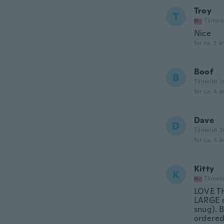
Troy
T
Tilmel
Nice
for ca. 3 å
Boof
B
Tilmeldt 2
for ca. 4 å
Dave
D
Tilmeldt 2
for ca. 4 å
Kitty
K
Tilmel
LOVE T
LARGE m
snug). 
ordered