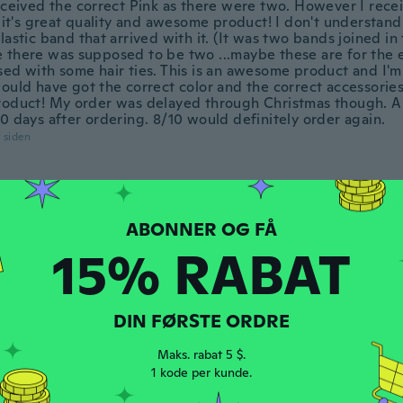
eceived the correct Pink as there were two. However I recei
l it's great quality and awesome product! I don't understand
lastic band that arrived with it. (It was two bands joined in 
 there was supposed to be two ...maybe these are for the 
sed with some hair ties. This is an awesome product and I'm
ould have got the correct color and the correct accessories.
roduct! My order was delayed through Christmas though. A
0 days after ordering. 8/10 would definitely order again.
r siden
dt 2021
·
8
anmeldelser
·
4
overførsler
it to give for secret Santa. Arrived a week early.
r siden
15% RABAT
dt 2016
·
66
anmeldelser
·
16
overførsler
DIN FØRSTE ORDRE
r siden
Maks. rabat 5 $.
1 kode per kunde.