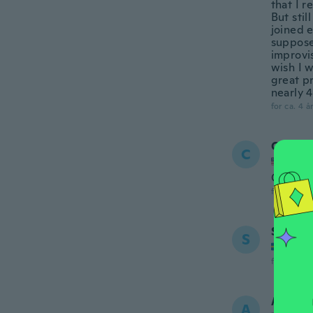
that I r
But stil
joined e
suppose
improvi
wish I w
great p
nearly 4
for ca. 4 å
Corey
C
Tilmel
Can’t wa
for ca. 4 å
Sven
S
Tilmel
for ca. 4 å
Arturo
A