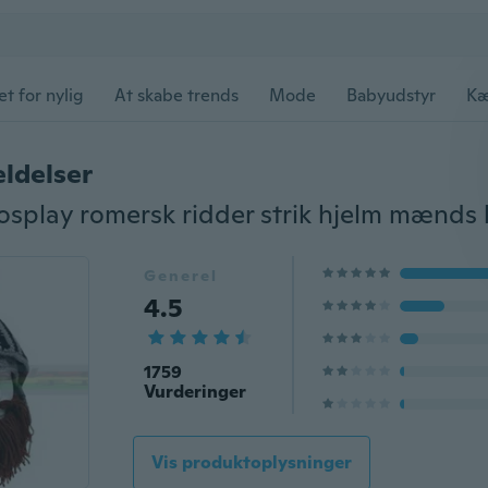
et for nylig
At skabe trends
Mode
Babyudstyr
Kæ
ldelser
Generel
4.5
1759
Vurderinger
Vis produktoplysninger