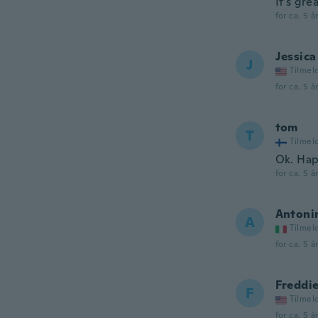
It’s gre
for ca. 5 å
Jessica
J
Tilmel
for ca. 5 å
tom
T
Tilmel
Ok. Hap
for ca. 5 å
Antoni
A
Tilmel
for ca. 5 å
Freddi
F
Tilmel
for ca. 5 å