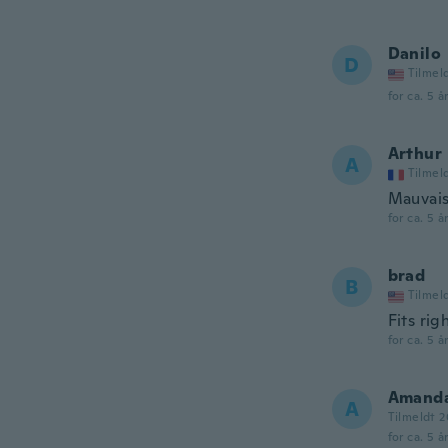
Danilo
D
Tilmel
for ca. 5 å
Arthur
A
Tilmel
Mauvaise
for ca. 5 å
brad
B
Tilmel
Fits rig
for ca. 5 å
Amand
A
Tilmeldt 2
for ca. 5 å