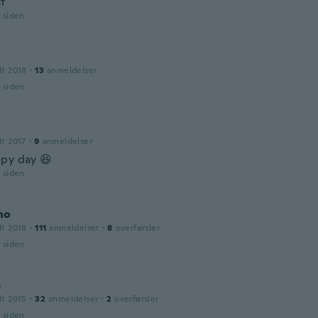
at
r siden
dt 2018
·
13
anmeldelser
r siden
dt 2017
·
9
anmeldelser
py day 😆
r siden
no
dt 2018
·
111
anmeldelser
·
8
overførsler
r siden
e
dt 2015
·
32
anmeldelser
·
2
overførsler
r siden