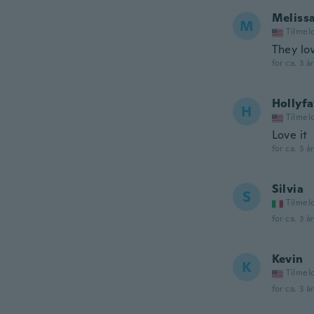
Meliss
M
Tilmel
They lov
for ca. 3 å
Hollyf
H
Tilmel
Love it
for ca. 3 å
Silvia
S
Tilmel
for ca. 3 å
Kevin
K
Tilmel
for ca. 3 å