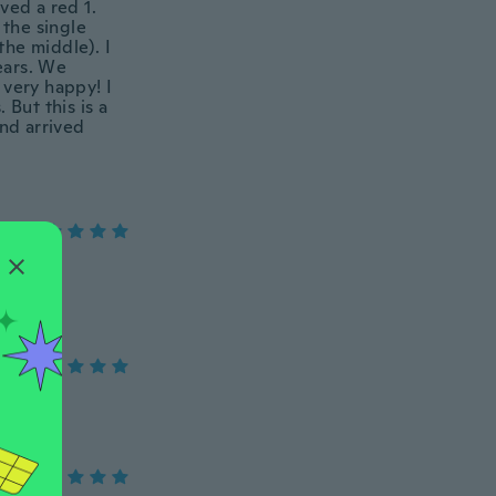
ved a red 1.
 the single
the middle). I
ears. We
 very happy! I
 But this is a
nd arrived