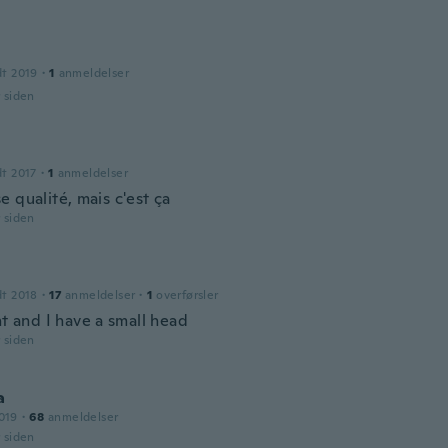
dt 2019
·
1
anmeldelser
r siden
dt 2017
·
1
anmeldelser
 qualité, mais c'est ça
r siden
dt 2018
·
17
anmeldelser
·
1
overførsler
ht and I have a small head
r siden
a
019
·
68
anmeldelser
r siden