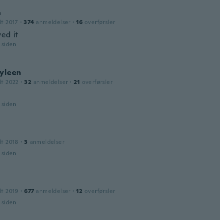
a
dt 2017
·
374
anmeldelser
·
16
overførsler
ed it
r siden
ayleen
dt 2022
·
32
anmeldelser
·
21
overførsler
r siden
dt 2018
·
3
anmeldelser
r siden
dt 2019
·
677
anmeldelser
·
12
overførsler
r siden