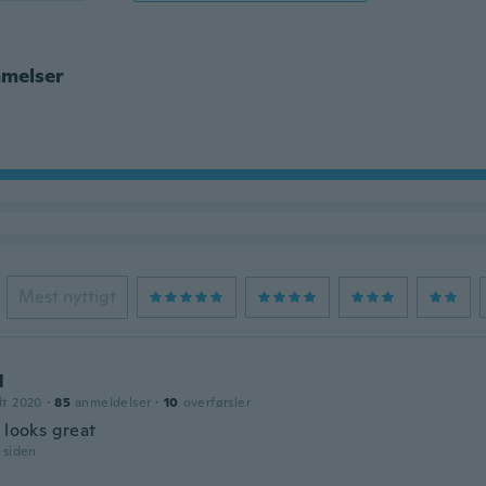
melser
Mest nyttigt
l
dt 2020
·
85
anmeldelser
·
10
overførsler
 looks great
r siden