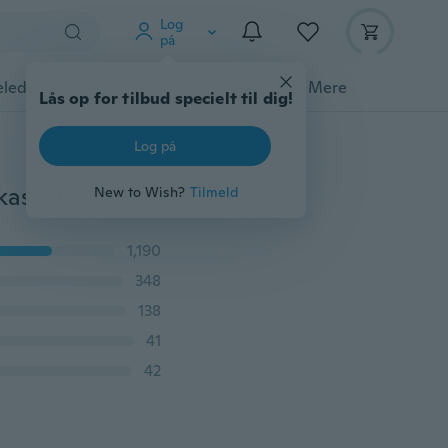
Log
på
ledyrstilbehør
Gadgets
Værktøj
Mere
Lås op for tilbud specielt til dig!
Log på
Rød kvast Cosplay romersk ridder strik hjelm mænds kasketter Den originale barbariske håndlavede vinter varme skæg hatte ski sjove beanies
New to Wish?
Tilmeld
1,190
348
138
41
42