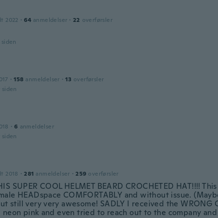
dt 2022
·
64
anmeldelser
·
22
overførsler
r siden
017
·
158
anmeldelser
·
13
overførsler
r siden
018
·
6
anmeldelser
r siden
dt 2018
·
281
anmeldelser
·
259
overførsler
HIS SUPER COOL HELMET BEARD CROCHETED HAT!!!! This F
ale HEADspace COMFORTABLY and without issue. (Maybe 
But still very very awesome! SADLY I received the WRONG 
 neon pink and even tried to reach out to the company and