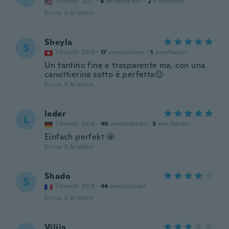
Tilmeldt 2021
·
8
anmeldelser
·
2
overførsler
for ca. 5 år siden
Sheyla
S
Tilmeldt 2019
·
17
anmeldelser
·
1
overførsler
Un tantino fine e trasparente ma, con una
canottierina sotto è perfetta😉
for ca. 5 år siden
leder
L
Tilmeldt 2016
·
40
anmeldelser
·
3
overførsler
Einfach perfekt 🤩
for ca. 5 år siden
Shado
S
Tilmeldt 2019
·
44
anmeldelser
for ca. 5 år siden
Vilija