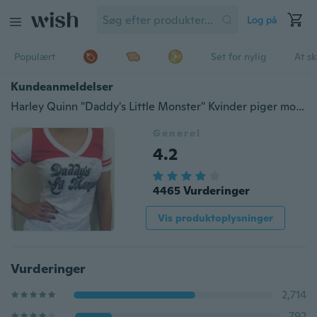
Log på
Populært
Set for nylig
At s
Kundeanmeldelser
Harley Quinn "Daddy's Little Monster" Kvinder piger mode årsag T-shirt toppe
Generel
4.2
4465 Vurderinger
Vis produktoplysninger
Vurderinger
2,714
792