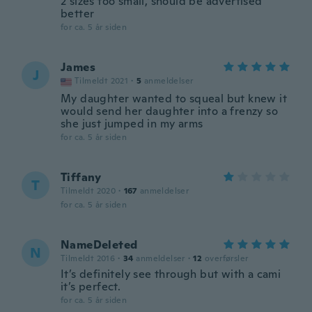
2 sizes too small, should be advertised
better
for ca. 5 år siden
James
J
Tilmeldt 2021
·
5
anmeldelser
My daughter wanted to squeal but knew it
would send her daughter into a frenzy so
she just jumped in my arms
for ca. 5 år siden
Tiffany
T
Tilmeldt 2020
·
167
anmeldelser
for ca. 5 år siden
NameDeleted
N
Tilmeldt 2016
·
34
anmeldelser
·
12
overførsler
It’s definitely see through but with a cami
it’s perfect.
for ca. 5 år siden