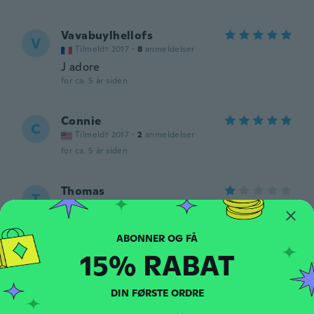
Vavabuylhellofs
V
Tilmeldt 2017
·
8
anmeldelser
J adore
for ca. 5 år siden
Connie
C
Tilmeldt 2017
·
2
anmeldelser
for ca. 5 år siden
Thomas
T
Tilmeldt 2020
·
9
anmeldelser
·
2
overførsler
Orded XLG got medium, my daughter's
birthday party was ruined because the
shirt was to small and did not fit
15% RABAT
for ca. 5 år siden
DIN FØRSTE ORDRE
Raimond
R