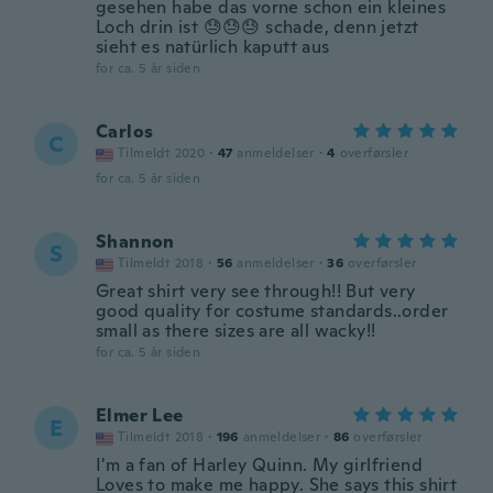
gesehen habe das vorne schon ein kleines
Loch drin ist 😓😓😓 schade, denn jetzt
sieht es natürlich kaputt aus
for ca. 5 år siden
Carlos
C
Tilmeldt 2020
·
47
anmeldelser
·
4
overførsler
for ca. 5 år siden
Shannon
S
Tilmeldt 2018
·
56
anmeldelser
·
36
overførsler
Great shirt very see through!! But very
good quality for costume standards..order
small as there sizes are all wacky!!
for ca. 5 år siden
Elmer Lee
E
Tilmeldt 2018
·
196
anmeldelser
·
86
overførsler
I'm a fan of Harley Quinn. My girlfriend
Loves to make me happy. She says this shirt