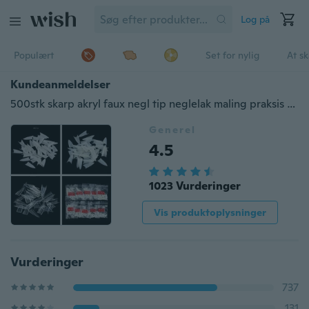
Log på
Populært
Set for nylig
At s
Kundeanmeldelser
500stk skarp akryl faux negl tip neglelak maling praksis polsk display palet
Generel
4.5
1023 Vurderinger
Vis produktoplysninger
Vurderinger
737
131