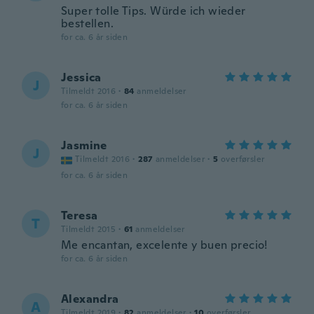
Super tolle Tips. Würde ich wieder
bestellen.
for ca. 6 år siden
Jessica
J
Tilmeldt 2016
·
84
anmeldelser
for ca. 6 år siden
Jasmine
J
Tilmeldt 2016
·
287
anmeldelser
·
5
overførsler
for ca. 6 år siden
Teresa
T
Tilmeldt 2015
·
61
anmeldelser
Me encantan, excelente y buen precio!
for ca. 6 år siden
Alexandra
A
Tilmeldt 2019
·
82
anmeldelser
·
10
overførsler