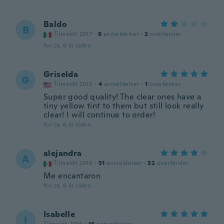
Baldo
B
Tilmeldt 2017
·
8
anmeldelser
·
2
overførsler
for ca. 6 år siden
Griselda
G
Tilmeldt 2015
·
4
anmeldelser
·
1
overførsler
Super good quality! The clear ones have a
tiny yellow tint to them but still look really
clear! I will continue to order!
for ca. 6 år siden
alejandra
A
Tilmeldt 2016
·
51
anmeldelser
·
32
overførsler
Me encantaron
for ca. 6 år siden
Isabelle
I