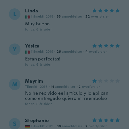
Linda
L
Tilmeldt 2018
·
33
anmeldelser
·
22
overførsler
Muy bueno
for ca. 6 år siden
Yésica
Y
Tilmeldt 2019
·
26
anmeldelser
·
4
overførsler
Están perfectas!
for ca. 6 år siden
Mayrim
M
Tilmeldt 2016
·
11
anmeldelser
·
2
overførsler
No he recivido eel artículo y lo aplican
como entregado quiero mi reembolso
for ca. 6 år siden
Stephanie
S
Tilmeldt 2019
·
38
anmeldelser
·
7
overførsler