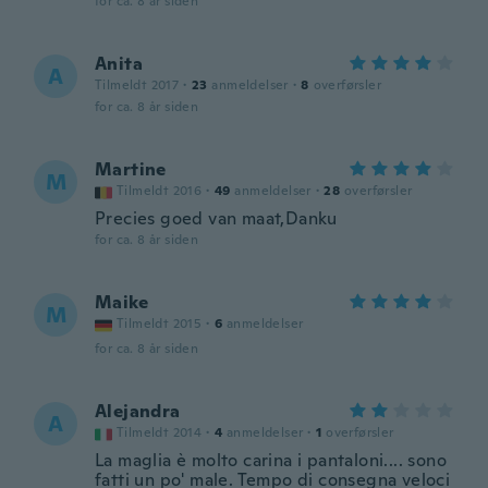
for ca. 8 år siden
Anita
A
Tilmeldt 2017
·
23
anmeldelser
·
8
overførsler
for ca. 8 år siden
Martine
M
Tilmeldt 2016
·
49
anmeldelser
·
28
overførsler
Precies goed van maat,Danku
for ca. 8 år siden
Maike
M
Tilmeldt 2015
·
6
anmeldelser
for ca. 8 år siden
Alejandra
A
Tilmeldt 2014
·
4
anmeldelser
·
1
overførsler
La maglia è molto carina i pantaloni.... sono
fatti un po' male. Tempo di consegna veloci