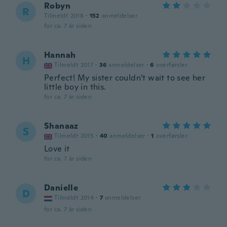
Robyn
R
Tilmeldt 2018
·
152
anmeldelser
for ca. 7 år siden
Hannah
H
Tilmeldt 2017
·
36
anmeldelser
·
6
overførsler
Perfect! My sister couldn't wait to see her
little boy in this.
for ca. 7 år siden
Shanaaz
S
Tilmeldt 2015
·
40
anmeldelser
·
1
overførsler
Love it
for ca. 7 år siden
Danielle
D
Tilmeldt 2014
·
7
anmeldelser
for ca. 7 år siden