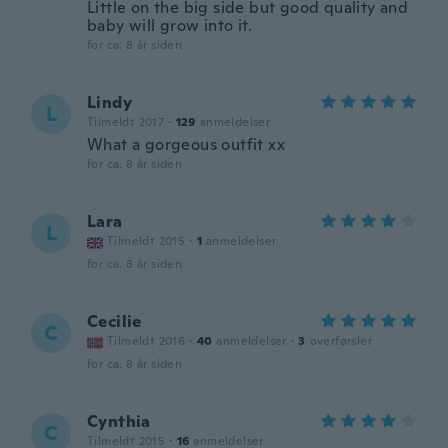
Little on the big side but good quality and
baby will grow into it.
for ca. 8 år siden
Lindy
L
Tilmeldt 2017
·
129
anmeldelser
What a gorgeous outfit xx
for ca. 8 år siden
Lara
L
Tilmeldt 2015
·
1
anmeldelser
for ca. 8 år siden
Cecilie
C
Tilmeldt 2016
·
40
anmeldelser
·
3
overførsler
for ca. 8 år siden
Cynthia
C
Tilmeldt 2015
·
16
anmeldelser