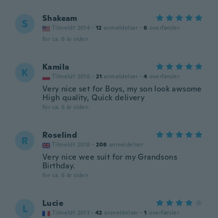
Shakeam
S
Tilmeldt 2014
·
12
anmeldelser
·
6
overførsler
for ca. 6 år siden
Kamila
K
Tilmeldt 2016
·
21
anmeldelser
·
4
overførsler
Very nice set for Boys, my son look awsome
High quality, Quick delivery
for ca. 6 år siden
Roselind
R
Tilmeldt 2018
·
208
anmeldelser
Very nice wee suit for my Grandsons
Birthday.
for ca. 6 år siden
Lucie
L
Tilmeldt 2013
·
42
anmeldelser
·
1
overførsler