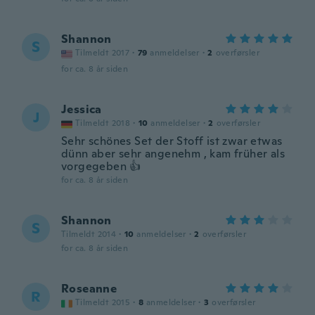
Shannon
S
Tilmeldt 2017
·
79
anmeldelser
·
2
overførsler
for ca. 8 år siden
Jessica
J
Tilmeldt 2018
·
10
anmeldelser
·
2
overførsler
Sehr schönes Set der Stoff ist zwar etwas
dünn aber sehr angenehm , kam früher als
vorgegeben 👍
for ca. 8 år siden
Shannon
S
Tilmeldt 2014
·
10
anmeldelser
·
2
overførsler
for ca. 8 år siden
Roseanne
R
Tilmeldt 2015
·
8
anmeldelser
·
3
overførsler