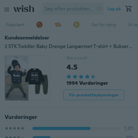
Log på
Populært
Set for nylig
At s
Kundeanmeldelser
2 STK Toddler Baby Drenge Langærmet T-shirt + Bukser Outfits Sæt træningsdragt
Generel
4.5
1994 Vurderinger
Vis produktoplysninger
Vurderinger
1,311
393