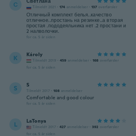
Светлана
С
Tilmeldt 2021
·
174
anmeldelser
·
137
overførsler
Отличный комплект белья..качество
отличное..простань на резинке..а вторая
простая .пододеяльника нет .2 простани и
2 налволочки.
for ca. 5 år siden
Károly
K
Tilmeldt 2019
·
459
anmeldelser
·
168
overførsler
for ca. 5 år siden
S
S
Tilmeldt 2017
·
108
anmeldelser
Comfortable and good colour
for ca. 5 år siden
LaTonya
L
Tilmeldt 2017
·
427
anmeldelser
·
392
overførsler
for ca. 5 år siden