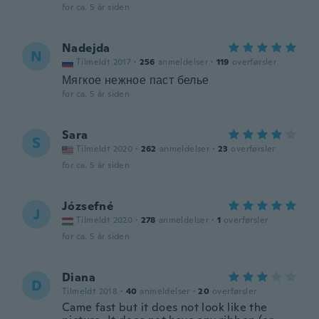
for ca. 5 år siden
Nadejda
N
Tilmeldt 2017
·
256
anmeldelser
·
119
overførsler
Мягкое нежное паст белье
for ca. 5 år siden
Sara
S
Tilmeldt 2020
·
262
anmeldelser
·
23
overførsler
for ca. 5 år siden
Józsefné
J
Tilmeldt 2020
·
278
anmeldelser
·
1
overførsler
for ca. 5 år siden
Diana
D
Tilmeldt 2018
·
40
anmeldelser
·
20
overførsler
Came fast but it does not look like the