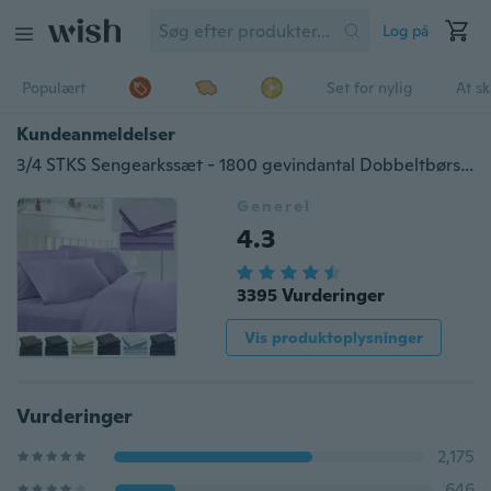
Log på
Populært
Set for nylig
At s
Kundeanmeldelser
3/4 STKS Sengearkssæt - 1800 gevindantal Dobbeltbørstet mikrofiber-sengetøjssæt - 18 "dyb lomme Rynke og falme modstandsdygtigt
Generel
4.3
3395 Vurderinger
Vis produktoplysninger
Vurderinger
2,175
646