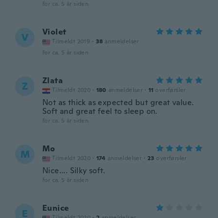
for ca. 5 år siden
Violet
V
Tilmeldt 2019
·
38
anmeldelser
for ca. 5 år siden
Zlata
Z
Tilmeldt 2020
·
180
anmeldelser
·
11
overførsler
Not as thick as expected but great value.
Soft and great feel to sleep on.
for ca. 5 år siden
Mo
M
Tilmeldt 2020
·
174
anmeldelser
·
23
overførsler
Nice.... Silky soft.
for ca. 5 år siden
Eunice
E
Tilmeldt 2020
·
2
anmeldelser