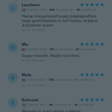
Laszlone
L
Tilmeldt 2019
·
430
anmeldelser
·
47
overførsler
Hamar megerkezett,szep,meglepodtem
hogy gumislepedo is volt hozza, imadom
,koszonom wissh.
for ca. 5 år siden
Mo
M
Tilmeldt 2020
·
174
anmeldelser
·
23
overførsler
Super smooth. Really nice feel.
for ca. 5 år siden
Nola
N
Tilmeldt 2017
·
975
anmeldelser
·
1
overførsler
for ca. 5 år siden
Kalocsai
K
Tilmeldt 2021
·
40
anmeldelser
·
18
overførsler
Nagyon jó, pont ahogy a képen