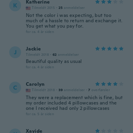
Katherine
K
Tilmeldt 2015
·
25
anmeldelser
Not the color i was expecting, but too
much of a hassle to return and exchange it.
You get what you pay for.
for ca. 4 år siden
Jackie
J
Tilmeldt 2018
·
62
anmeldelser
Beautiful quality as usual
for ca. 4 år siden
Carolyn
C
Tilmeldt 2018
·
39
anmeldelser
·
7
overførsler
They were a replacement which is fine, but
my order included 4 pillowcases and the
one I received had only 2 pillowcases
for ca. 5 år siden
Xayide