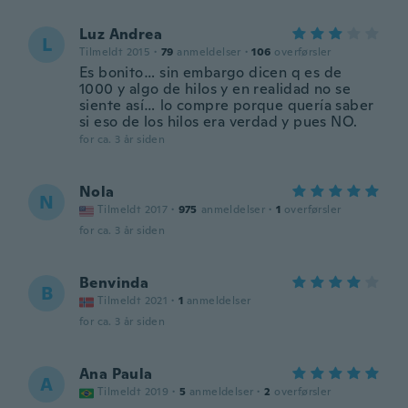
Luz Andrea
L
Tilmeldt 2015
·
79
anmeldelser
·
106
overførsler
Es bonito… sin embargo dicen q es de
1000 y algo de hilos y en realidad no se
siente así… lo compre porque quería saber
si eso de los hilos era verdad y pues NO.
for ca. 3 år siden
Nola
N
Tilmeldt 2017
·
975
anmeldelser
·
1
overførsler
for ca. 3 år siden
Benvinda
B
Tilmeldt 2021
·
1
anmeldelser
for ca. 3 år siden
Ana Paula
A
Tilmeldt 2019
·
5
anmeldelser
·
2
overførsler