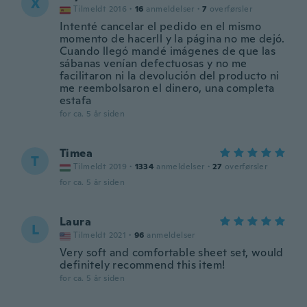
X
Tilmeldt 2016
·
16
anmeldelser
·
7
overførsler
Intenté cancelar el pedido en el mismo
momento de hacerll y la página no me dejó.
Cuando llegó mandé imágenes de que las
sábanas venían defectuosas y no me
facilitaron ni la devolución del producto ni
me reembolsaron el dinero, una completa
estafa
for ca. 5 år siden
Timea
T
Tilmeldt 2019
·
1334
anmeldelser
·
27
overførsler
for ca. 5 år siden
Laura
L
Tilmeldt 2021
·
96
anmeldelser
Very soft and comfortable sheet set, would
definitely recommend this item!
for ca. 5 år siden