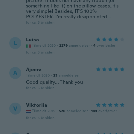
picture. It does not have any ribbon (or
something like it) on the pillow cases...t's
very simple! Besides, IT'S 100%
POLYESTER. I'm really disappointed...
for ca. 5 år siden
Luisa
L
Tilmeldt 2020
·
2279
anmeldelser
·
4
overførsler
for ca. 5 år siden
Ajeera
A
Tilmeldt 2020
·
23
anmeldelser
Good quality... Thank you
for ca. 5 år siden
Viktoriia
V
Tilmeldt 2019
·
526
anmeldelser
·
189
overførsler
for ca. 5 år siden