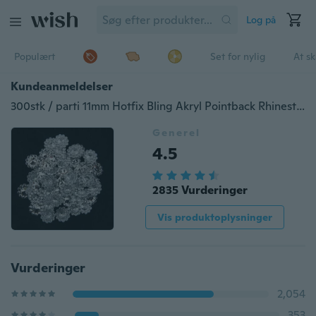
Log på
Populært
Set for nylig
At s
Kundeanmeldelser
300stk / parti 11mm Hotfix Bling Akryl Pointback Rhinestone knapper Kunstig plastik dekorative krystal Strass perler
Generel
4.5
2835 Vurderinger
Vis produktoplysninger
Vurderinger
2,054
353