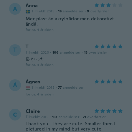
Anna
A
Tilmeldt 2015
·
19
anmeldelser
·
9
overførsler
Mer plast än akrylpärlor men dekorativt
ändå.
for ca. 4 år siden
Ꭲ
Ꭲ
Tilmeldt 2020
·
106
anmeldelser
·
15
overførsler
良かった
for ca. 4 år siden
Ágnes
Á
Tilmeldt 2018
·
77
anmeldelser
for ca. 4 år siden
Claire
C
Tilmeldt 2015
·
131
anmeldelser
·
71
overførsler
Thank you . They are cute. Smaller then I
pictured in my mind but very cute.