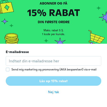
15% RABAT
DIN FØRSTE ORDRE
Carmel
C
Tilmeldt 2021
·
15
anmeldelser
Maks. rabat 5 $.
1 kode per kunde.
for ca. 5 år siden
Manivanh
M
E-mailadresse
Tilmeldt 2018
·
105
anmeldelser
·
24
overførsler
for ca. 5 år siden
Send mig marketing og promovering (AKA besparelser!) via e-mail
Linda
L
Tilmeldt 2017
·
333
anmeldelser
Lås op 15% rabat
Very lovely just what i needed
for ca. 5 år siden
Nej tak
Clau
C
Tilmeldt 2019
·
487
anmeldelser
·
444
overførsler