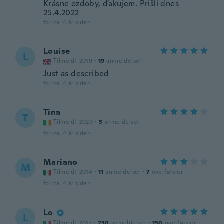
Krásne ozdoby, ďakujem. Prišli dnes
25.4.2022
for ca. 4 år siden
Louise
L
Tilmeldt 2019
·
19
anmeldelser
Just as described
for ca. 4 år siden
Tina
T
Tilmeldt 2020
·
3
anmeldelser
for ca. 4 år siden
Mariano
M
Tilmeldt 2014
·
11
anmeldelser
·
7
overførsler
for ca. 4 år siden
Lo
L
Tilmeldt 2017
·
230
anmeldelser
·
150
overførsler