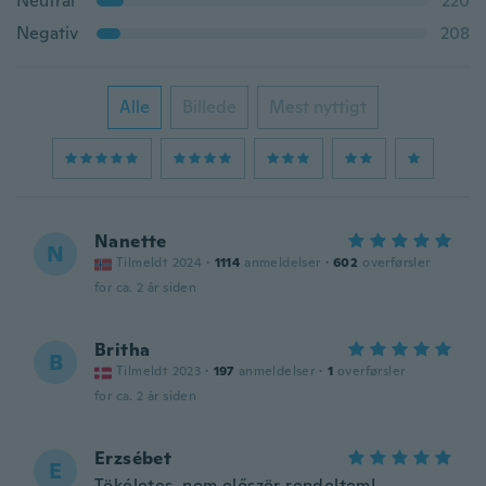
Neutral
220
Negativ
208
Alle
Billede
Mest nyttigt
Nanette
N
Tilmeldt 2024
·
1114
anmeldelser
·
602
overførsler
for ca. 2 år siden
Britha
B
Tilmeldt 2023
·
197
anmeldelser
·
1
overførsler
for ca. 2 år siden
Erzsébet
E
Tökéletes, nem először rendeltem!