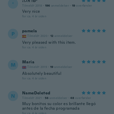
ישראלה
י
Tilmeldt 2018
·
196
anmeldelser
·
19
overførsler
Very nice
for ca. 4 år siden
pamela
P
Tilmeldt 2020
·
12
anmeldelser
Very pleased with this item.
for ca. 4 år siden
Maria
M
Tilmeldt 2019
·
19
anmeldelser
Absolutely beautiful
for ca. 4 år siden
NameDeleted
N
Tilmeldt 2021
·
56
anmeldelser
·
48
overførsler
Muy bonitos su color es brillante llegó
antes de la fecha programada
for ca. 4 år siden