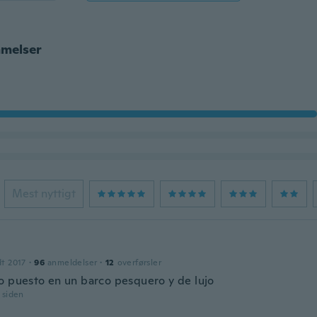
melser
Mest nyttigt
dt 2017
·
96
anmeldelser
·
12
overførsler
o puesto en un barco pesquero y de lujo
r siden