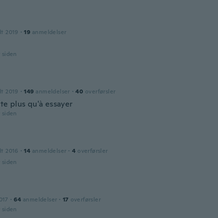
dt 2019
·
19
anmeldelser
r siden
dt 2019
·
149
anmeldelser
·
40
overførsler
te plus qu'à essayer
r siden
dt 2016
·
14
anmeldelser
·
4
overførsler
r siden
017
·
64
anmeldelser
·
17
overførsler
r siden