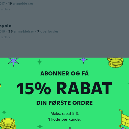
017
·
19
anmeldelser
r siden
ayala
016
·
38
anmeldelser
·
7
overførsler
r siden
017
·
43
anmeldelser
·
6
overførsler
d early in good condition. Thank you.
r siden
15% RABAT
016
·
97
anmeldelser
·
87
overførsler
lego atienpo..
DIN FØRSTE ORDRE
r siden
Maks. rabat 5 $.
1 kode per kunde.
gi
dt 2016
·
8
anmeldelser