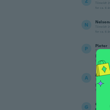
Z
Tilmeldt 2
for ca. 6 å
Nelson
N
Tilmeldt 2
for ca. 6 å
Pieter
P
Tilmeldt 2
Receive
for ca. 6 å
Alex
A
Tilmeldt 2
Nitido l
for ca. 6 å
Gianlui
G
Tilmel