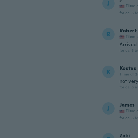
J
Tilmel
for ca. 6 å
Robert
R
Tilmel
Arrived
for ca. 6 å
Kostas
K
Tilmeldt 2
not ver
for ca. 6 å
James
J
Tilmel
for ca. 6 å
Zaki