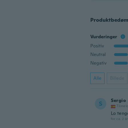
Produktbedøm
Vurderinger
Positiv
Neutral
Negativ
Alle
Billede
Sergio
S
Tilmel
Lo teng
for ca. 2 å