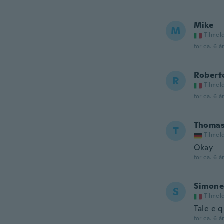
Mike
M
Tilmel
for ca. 6 å
Robert
R
Tilmel
for ca. 6 å
Thoma
T
Tilmel
Okay
for ca. 6 å
Simone
S
Tilmel
Tale e q
for ca. 6 å