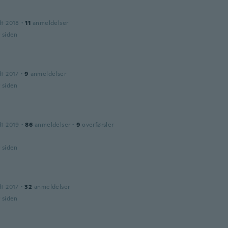
dt 2018
·
11
anmeldelser
r siden
dt 2017
·
9
anmeldelser
r siden
dt 2019
·
86
anmeldelser
·
9
overførsler
r siden
dt 2017
·
32
anmeldelser
r siden