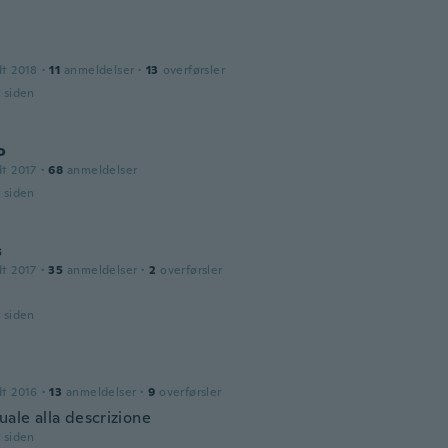
dt 2018
·
11
anmeldelser
·
13
overførsler
r siden
o
dt 2017
·
68
anmeldelser
r siden
s
dt 2017
·
35
anmeldelser
·
2
overførsler
r siden
dt 2016
·
13
anmeldelser
·
9
overførsler
uale alla descrizione
r siden