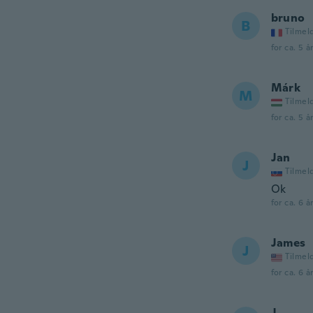
bruno
B
Tilmel
for ca. 5 å
Márk
M
Tilmel
for ca. 5 å
Jan
J
Tilmel
Ok
for ca. 6 å
James
J
Tilmel
for ca. 6 å
J