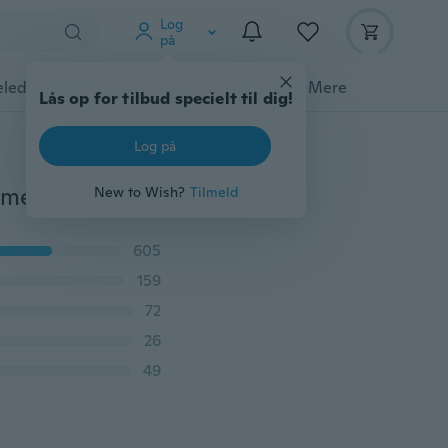
Log
på
ledyrstilbehør
Gadgets
Værktøj
Mere
Lås op for tilbud specielt til dig!
Log på
Ny DC 4.5-30V 0-50A Dual LED Digital Volt Meter Ammeter Voltage AMP Power Test
New to Wish?
Tilmeld
605
159
72
26
49