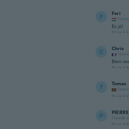
Feri
F
Tilmel
Ez jó!
for ca. 6 å
Chris
C
Tilmel
Bien res
for ca. 6 å
Tomas
T
Tilmel
for ca. 6 å
PIERRE
P
Tilmeldt 2
for ca. 6 å