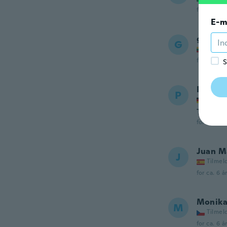
for ca. 6 å
E-m
gintara
G
Tilmel
for ca. 6 å
S
Philipp
P
Tilmel
Top Art
for ca. 6 å
Juan M
J
Tilmel
for ca. 6 å
Monik
M
Tilmel
for ca. 6 å