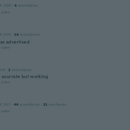
dt 2020
·
4
anmeldelser
r siden
dt 2018
·
26
anmeldelser
 as advertised
r siden
019
·
2
anmeldelser
y acurrate but working
r siden
dt 2017
·
46
anmeldelser
·
22
overførsler
r siden