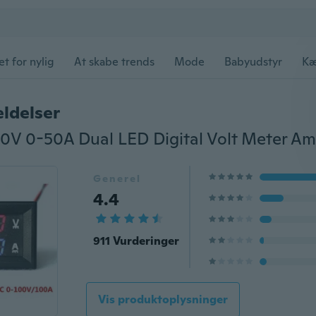
et for nylig
At skabe trends
Mode
Babyudstyr
Kæ
ldelser
Generel
4.4
911 Vurderinger
Vis produktoplysninger