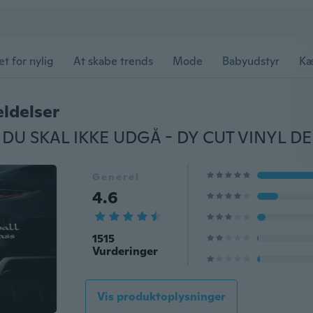
et for nylig
At skabe trends
Mode
Babyudstyr
Kæ
ldelser
Generel
4.6
1515
Vurderinger
Vis produktoplysninger