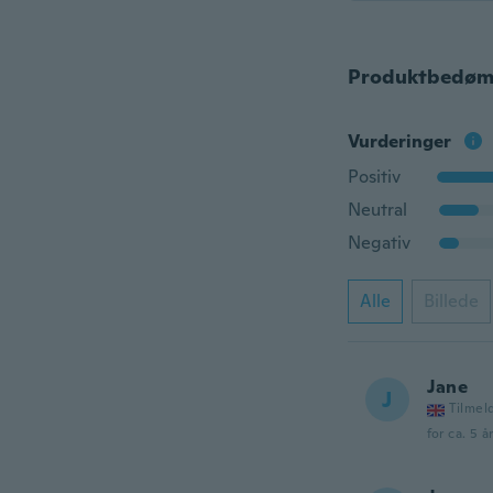
Produktbedøm
Vurderinger
Positiv
Neutral
Negativ
Alle
Billede
Jane
J
Tilmel
for ca. 5 å