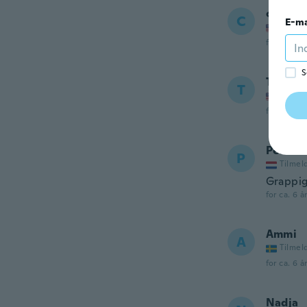
chris
C
E-ma
Tilmel
for ca. 6 å
S
Tammy
T
Tilmel
for ca. 6 å
Peter
P
Tilmel
Grappi
for ca. 6 å
Ammi
A
Tilmel
for ca. 6 å
Nadja