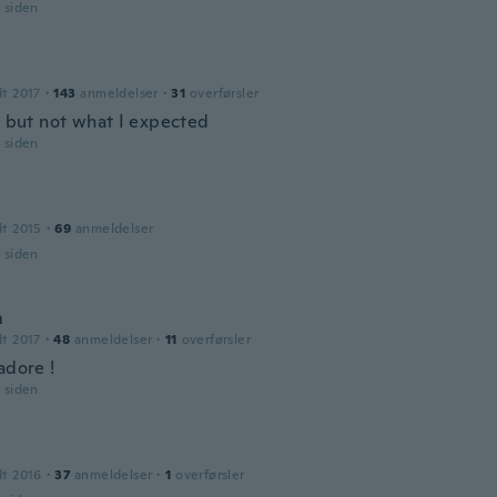
r siden
dt 2017
·
143
anmeldelser
·
31
overførsler
e but not what I expected
r siden
dt 2015
·
69
anmeldelser
r siden
m
dt 2017
·
48
anmeldelser
·
11
overførsler
adore !
r siden
dt 2016
·
37
anmeldelser
·
1
overførsler