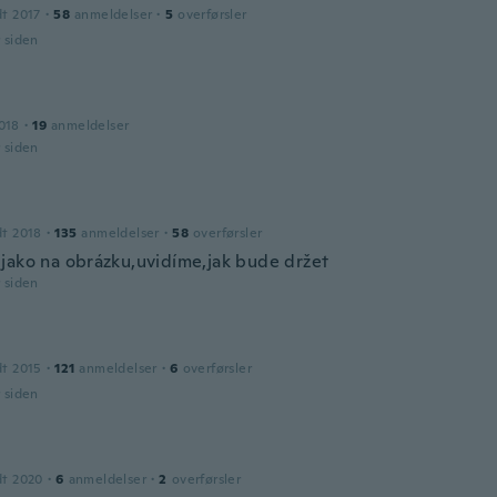
dt 2017
·
58
anmeldelser
·
5
overførsler
r siden
018
·
19
anmeldelser
r siden
dt 2018
·
135
anmeldelser
·
58
overførsler
jako na obrázku,uvidíme,jak bude držet
r siden
dt 2015
·
121
anmeldelser
·
6
overførsler
r siden
dt 2020
·
6
anmeldelser
·
2
overførsler