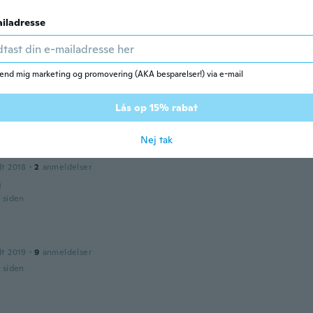
iladresse
dt 2019
·
11
anmeldelser
r siden
end mig marketing og promovering (AKA besparelser!) via e-mail
dt 2018
·
7
anmeldelser
Lås op 15% rabat
r siden
Nej tak
dt 2018
·
2
anmeldelser
g
r siden
dt 2019
·
9
anmeldelser
r siden