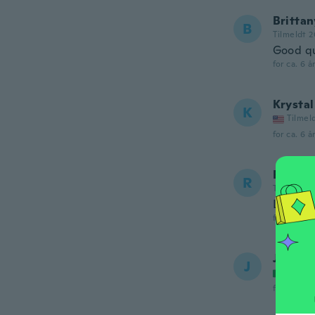
Brittan
B
Tilmeldt 2
Good qu
for ca. 6 å
Krystal
K
Tilmel
for ca. 6 å
Robert
R
Tilmeldt 2
Looking
for ca. 6 å
Joshua
J
Tilmel
for ca. 6 å