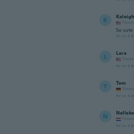
Kaleig
K
Tilmel
So cute
for ca. 6 å
Lara
L
Tilmel
for ca. 6 å
Tom
T
Tilmel
for ca. 6 å
Nellek
N
Tilmel
for ca. 6 å