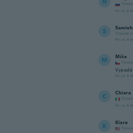
N
Tilmel
for ca. 6 å
Samieh
S
Tilmeldt 2
for ca. 6 å
Míša
M
Tilmel
Vypadá 
for ca. 6 å
Chiara
C
Tilmel
for ca. 6 å
Kiara
K
Tilmel