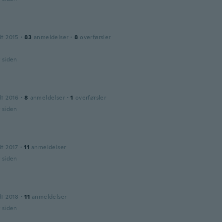
h
dt 2015
·
83
anmeldelser
·
8
overførsler
r siden
dt 2016
·
8
anmeldelser
·
1
overførsler
r siden
dt 2017
·
11
anmeldelser
r siden
e
dt 2018
·
11
anmeldelser
r siden