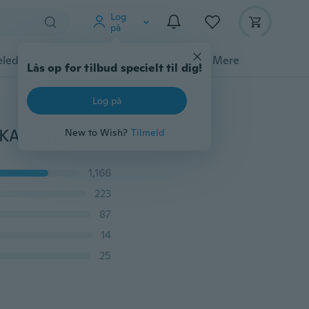
Log
på
ledyrstilbehør
Gadgets
Værktøj
Mere
Lås op for tilbud specielt til dig!
Log på
GANDALF - DU SKAL IKKE UDGÅ - DY CUT VINYL DEKAL / STICKER T142
New to Wish?
Tilmeld
1,166
223
87
14
25