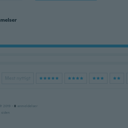
melser
Mest nyttigt
dt 2019
·
8
anmeldelser
r siden