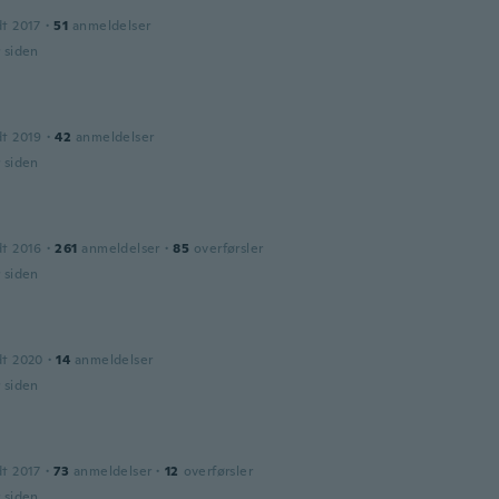
dt 2017
·
51
anmeldelser
r siden
dt 2019
·
42
anmeldelser
r siden
dt 2016
·
261
anmeldelser
·
85
overførsler
r siden
dt 2020
·
14
anmeldelser
r siden
dt 2017
·
73
anmeldelser
·
12
overførsler
r siden