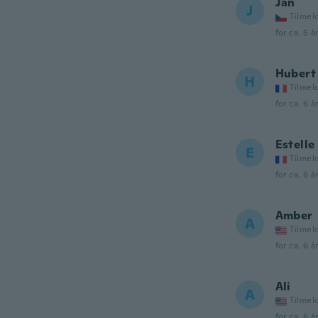
Jan
J
Tilmel
for ca. 5 å
Hubert
H
Tilmel
for ca. 6 å
Estelle
E
Tilmel
for ca. 6 å
Amber
A
Tilmel
for ca. 6 å
Ali
A
Tilmel
for ca. 6 å