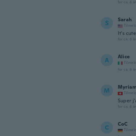
for ca. 6 å
Sarah
S
Tilmel
It's cut
for ca. 6 å
Alice
A
Tilmel
for ca. 6 å
Myria
M
Tilmel
Super j'
for ca. 6 å
CoC
C
Tilmel