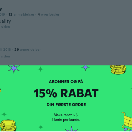
y
019
·
12
anmeldelser
·
4
overførsler
ality
r siden
dt 2018
·
29
anmeldelser
r siden
017
·
386
anmeldelser
·
341
overførsler
 good 👍
15% RABAT
r siden
DIN FØRSTE ORDRE
dt 2018
·
22
anmeldelser
Maks. rabat 5 $.
1 kode per kunde.
r siden