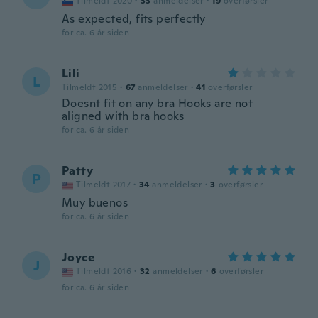
Tilmeldt 2020
·
33
anmeldelser
·
19
overførsler
As expected, fits perfectly
for ca. 6 år siden
Lili
L
Tilmeldt 2015
·
67
anmeldelser
·
41
overførsler
Doesnt fit on any bra Hooks are not
aligned with bra hooks
for ca. 6 år siden
Patty
P
Tilmeldt 2017
·
34
anmeldelser
·
3
overførsler
Muy buenos
for ca. 6 år siden
Joyce
J
Tilmeldt 2016
·
32
anmeldelser
·
6
overførsler
for ca. 6 år siden