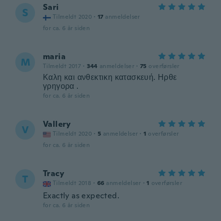
Sari
S
Tilmeldt 2020
·
17
anmeldelser
for ca. 6 år siden
maria
M
Tilmeldt 2017
·
344
anmeldelser
·
75
overførsler
Καλη και ανθεκτικη κατασκευή. Ηρθε
γρηγορα .
for ca. 6 år siden
Vallery
V
Tilmeldt 2020
·
5
anmeldelser
·
1
overførsler
for ca. 6 år siden
Tracy
T
Tilmeldt 2018
·
66
anmeldelser
·
1
overførsler
Exactly as expected.
for ca. 6 år siden