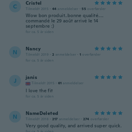
Cristel
C
Tilmeldt 2015
·
44
anmeldelser
·
55
overførsler
Wow bon produit..bonne qualité....
commandé le 29 août arrivé le 14
septembre :)
for ca. 5 år siden
Nancy
N
Tilmeldt 2019
·
2
anmeldelser
·
1
overførsler
for ca. 5 år siden
janis
J
Tilmeldt 2015
·
61
anmeldelser
I love the fit
for ca. 5 år siden
NameDeleted
N
Tilmeldt 2018
·
217
anmeldelser
·
274
overførsler
Very good quality, and arrived super quick.
for ca. 5 år siden