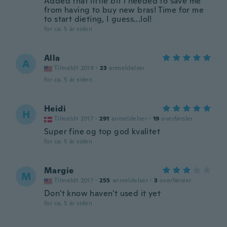
Added that little bit i needed to save me
from having to buy new bras! Time for me
to start dieting, I guess...lol!
for ca. 5 år siden
Alla
A
Tilmeldt 2019
·
23
anmeldelser
for ca. 5 år siden
Heidi
H
Tilmeldt 2017
·
291
anmeldelser
·
19
overførsler
Super fine og top god kvalitet
for ca. 5 år siden
Margie
M
Tilmeldt 2017
·
255
anmeldelser
·
3
overførsler
Don't know haven't used it yet
for ca. 5 år siden