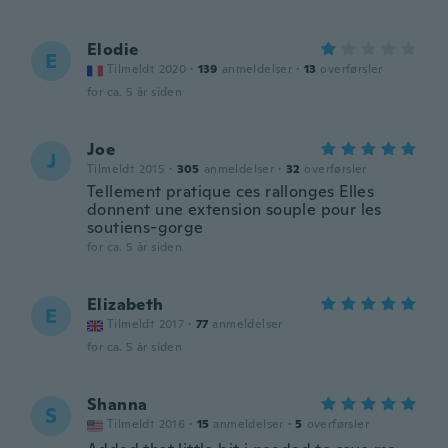
Elodie
E
Tilmeldt 2020
·
139
anmeldelser
·
13
overførsler
for ca. 5 år siden
Joe
J
Tilmeldt 2015
·
305
anmeldelser
·
32
overførsler
Tellement pratique ces rallonges Elles
donnent une extension souple pour les
soutiens-gorge
for ca. 5 år siden
Elizabeth
E
Tilmeldt 2017
·
77
anmeldelser
for ca. 5 år siden
Shanna
S
Tilmeldt 2016
·
15
anmeldelser
·
5
overførsler