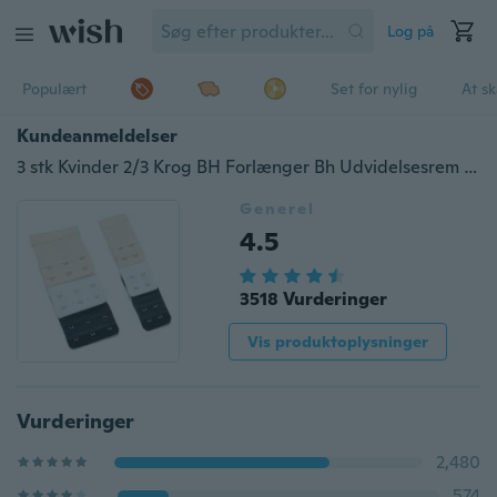
Log på
Populært
Set for nylig
At s
Kundeanmeldelser
3 stk Kvinder 2/3 Krog BH Forlænger Bh Udvidelsesrem Bælte
Generel
4.5
3518 Vurderinger
Vis produktoplysninger
Vurderinger
2,480
574