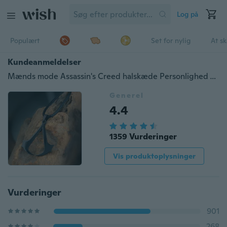
Log på
Populært
Set for nylig
At s
Kundeanmeldelser
Mænds mode Assassin's Creed halskæde Personlighed Titanium stål vedhæng halskæde
Generel
4.4
1359 Vurderinger
Vis produktoplysninger
Vurderinger
901
268