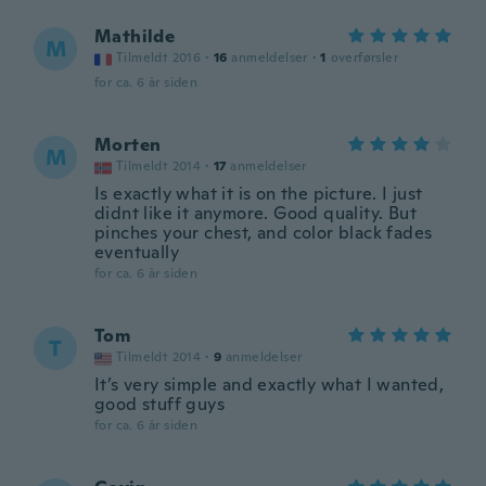
Mathilde
M
Tilmeldt 2016
·
16
anmeldelser
·
1
overførsler
for ca. 6 år siden
Morten
M
Tilmeldt 2014
·
17
anmeldelser
Is exactly what it is on the picture. I just
didnt like it anymore. Good quality. But
pinches your chest, and color black fades
eventually
for ca. 6 år siden
Tom
T
Tilmeldt 2014
·
9
anmeldelser
It’s very simple and exactly what I wanted,
good stuff guys
for ca. 6 år siden