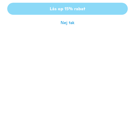
Lås op 15% rabat
betsy
B
Tilmeldt 2016
·
3
anmeldelser
Nej tak
for ca. 7 år siden
Dóra
D
Tilmeldt 2016
·
40
anmeldelser
·
1
overførsler
for ca. 7 år siden
Marelis
M
Tilmeldt 2014
·
32
anmeldelser
·
1
overførsler
for ca. 7 år siden
Moni
M
Tilmeldt 2017
·
262
anmeldelser
Très joli
for ca. 7 år siden