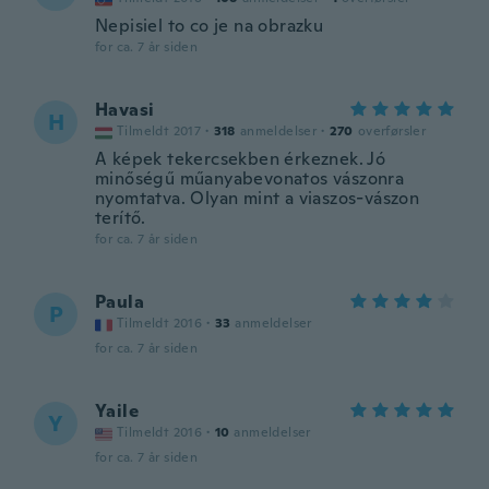
Nepisiel to co je na obrazku
for ca. 7 år siden
Havasi
H
Tilmeldt 2017
·
318
anmeldelser
·
270
overførsler
A képek tekercsekben érkeznek. Jó
minőségű műanyabevonatos vászonra
nyomtatva. Olyan mint a viaszos-vászon
terítő.
for ca. 7 år siden
Paula
P
Tilmeldt 2016
·
33
anmeldelser
for ca. 7 år siden
Yaile
Y
Tilmeldt 2016
·
10
anmeldelser
for ca. 7 år siden