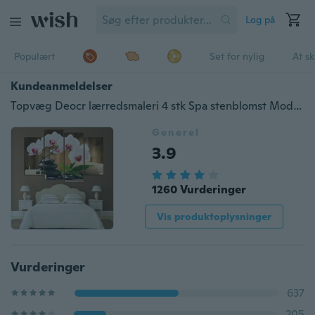
Log på
Populært
Set for nylig
At s
Kundeanmeldelser
Topvæg Deocr lærredsmaleri 4 stk Spa stenblomst Moderne trykte oliebilleder Skønhed i hjemmet Stue Ingen rammestørrelse 12 af 32
Generel
3.9
1260 Vurderinger
Vis produktoplysninger
Vurderinger
637
205