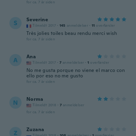
for ca. 7 år siden
Severine
S
Tilmeldt 2017
·
145
anmeldelser
·
11
overførsler
Très jolies toiles beau rendu merci wish
for ca. 7 år siden
Ana
A
Tilmeldt 2017
·
7
anmeldelser
·
1
overførsler
No me gusta porque no viene el marco con
ello por eso no me gusto
for ca. 7 år siden
Norma
N
Tilmeldt 2018
·
7
anmeldelser
for ca. 7 år siden
Zuzana
Z
Tilmeldt 2018
·
108
anmeldelser
·
1
overførsler