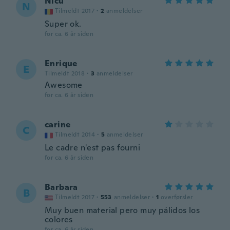
Nicu
N
Tilmeldt 2017
·
2
anmeldelser
Super ok.
for ca. 6 år siden
Enrique
E
Tilmeldt 2018
·
3
anmeldelser
Awesome
for ca. 6 år siden
carine
C
Tilmeldt 2014
·
5
anmeldelser
Le cadre n'est pas fourni
for ca. 6 år siden
Barbara
B
Tilmeldt 2017
·
553
anmeldelser
·
1
overførsler
Muy buen material pero muy pálidos los
colores
for ca. 6 år siden