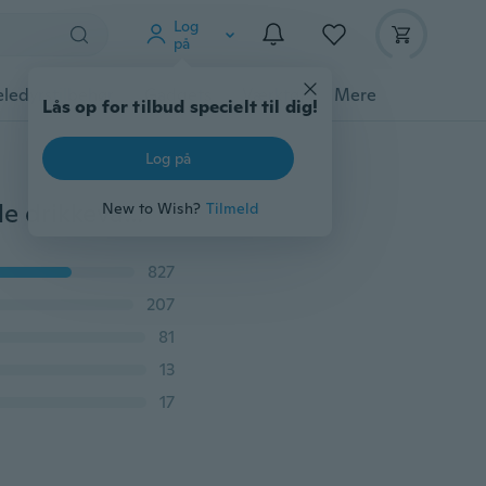
Log
på
ledyrstilbehør
Gadgets
Værktøj
Mere
Lås op for tilbud specielt til dig!
Log på
3 stk Mini Pocket ølflaskeåbner nøglering Claw Bar Lille drikkevare nøglering Ring tilfældig farve
New to Wish?
Tilmeld
827
207
81
13
17