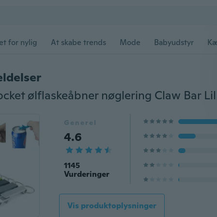
et for nylig
At skabe trends
Mode
Babyudstyr
Kæ
ldelser
Generel
4.6
1145
Vurderinger
Vis produktoplysninger