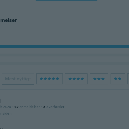
melser
Mest nyttigt
d
dt 2020
·
67
anmeldelser
·
2
overførsler
år siden