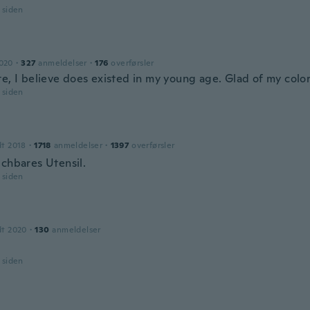
r siden
2020
·
327
anmeldelser
·
176
overførsler
e, I believe does existed in my young age. Glad of my color
r siden
dt 2018
·
1718
anmeldelser
·
1397
overførsler
uchbares Utensil.
r siden
dt 2020
·
130
anmeldelser
r siden