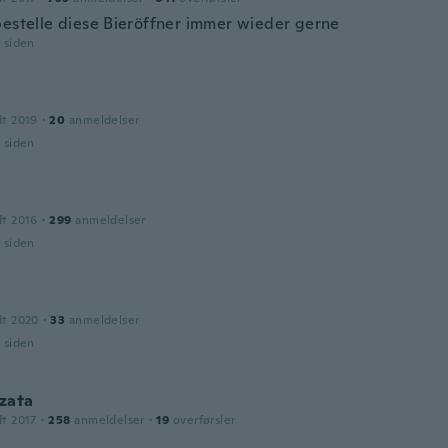
bestelle diese Bieröffner immer wieder gerne
r siden
dt 2019
·
20
anmeldelser
r siden
dt 2016
·
299
anmeldelser
r siden
dt 2020
·
33
anmeldelser
r siden
zata
dt 2017
·
258
anmeldelser
·
19
overførsler