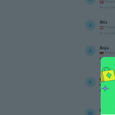
Tilmel
for ca. 3 å
Alíz
A
Tilmel
for ca. 4 å
Anja
A
Tilmel
Super
for ca. 4 å
Krysti
K
Tilmel
Good qu
for ca. 4 å
Marqu
M