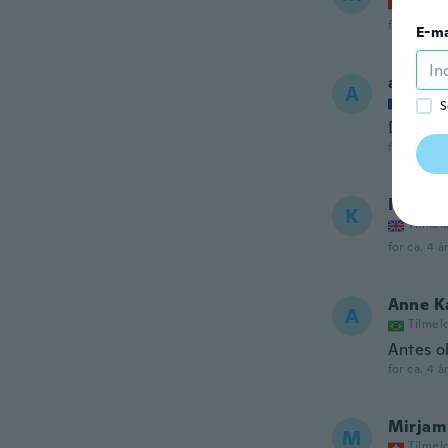
Tilmel
for ca. 4 å
E-ma
adrien
A
Tilmel
S
De bonn
for ca. 4 å
Kevin
K
Tilmel
for ca. 4 å
Anne K
A
Tilmel
Antes o
for ca. 4 å
Mirjam
M
Tilmel