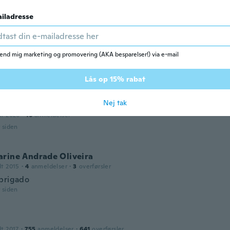
dt 2022
·
21
anmeldelser
r siden
iladresse
dt 2018
·
39
anmeldelser
·
1
overførsler
end mig marketing og promovering (AKA besparelser!) via e-mail
e qualité dommage que l'on puisse pas choisir la couleur
r siden
Lås op 15% rabat
Nej tak
dt 2020
·
16
anmeldelser
r siden
arine Andrade Oliveira
dt 2015
·
4
anmeldelser
·
3
overførsler
brigado
r siden
dt 2017
·
755
anmeldelser
·
641
overførsler