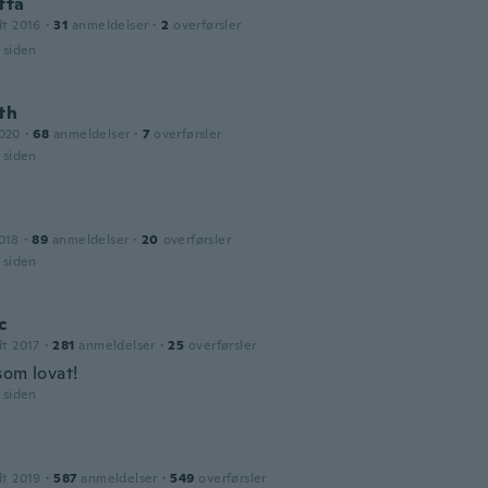
tta
dt 2016
·
31
anmeldelser
·
2
overførsler
r siden
th
2020
·
68
anmeldelser
·
7
overførsler
r siden
018
·
89
anmeldelser
·
20
overførsler
r siden
c
dt 2017
·
281
anmeldelser
·
25
overførsler
som lovat!
r siden
dt 2019
·
587
anmeldelser
·
549
overførsler