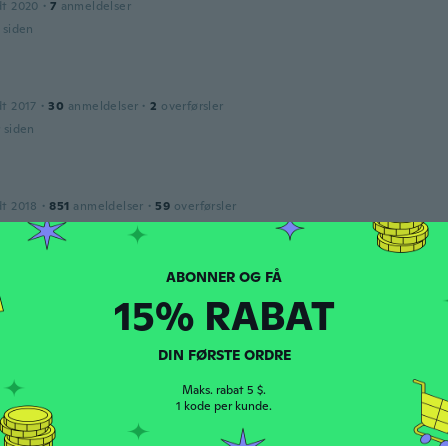
dt 2020
·
7
anmeldelser
r siden
dt 2017
·
30
anmeldelser
·
2
overførsler
r siden
dt 2018
·
851
anmeldelser
·
59
overførsler
r siden
15% RABAT
an
dt 2017
·
23
anmeldelser
ality ,sturdy bottle opener
DIN FØRSTE ORDRE
r siden
Maks. rabat 5 $.
1 kode per kunde.
es