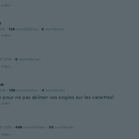
r siden
r
012
·
138
anmeldelser
·
6
overførsler
r siden
dt 2019
·
8
anmeldelser
r siden
ne
018
·
198
anmeldelser
·
4
overførsler
e pour ne pas abîmer vos ongles sur les canettes!
r siden
dt 2019
·
486
anmeldelser
·
36
overførsler
r siden