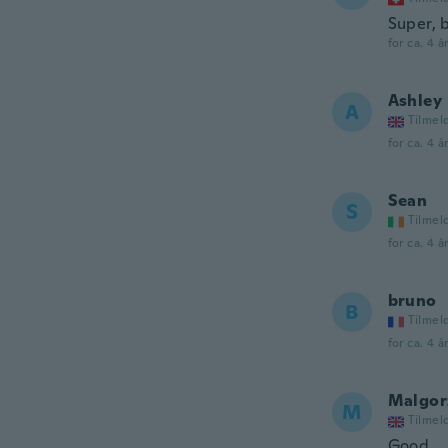
Super, 
for ca. 4 å
Ashley
A
Tilmel
for ca. 4 å
Sean
S
Tilmel
for ca. 4 å
bruno
B
Tilmel
for ca. 4 å
Malgor
M
Tilmel
Good