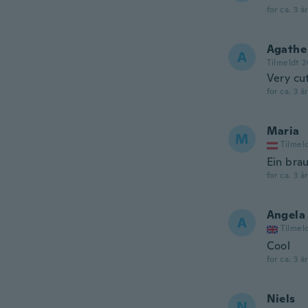
for ca. 3 å
Agathe
A
Tilmeldt 
Very cut
for ca. 3 å
Maria
M
Tilmel
Ein bra
for ca. 3 å
Angela
A
Tilmel
Cool
for ca. 3 å
Niels
N