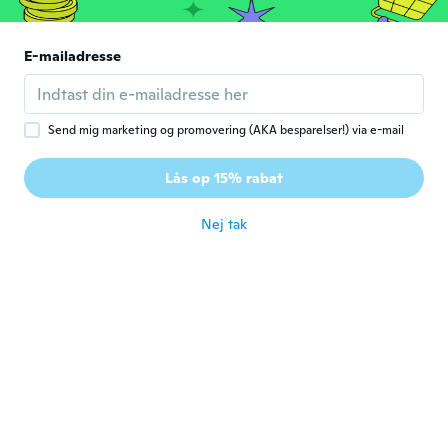
for ca. 7 år siden
E-mailadresse
Greg
G
Tilmeldt 2017
·
81
anmeldelser
·
1
overførsler
for ca. 7 år siden
Send mig marketing og promovering (AKA besparelser!) via e-mail
Daniel
D
Lås op 15% rabat
Tilmeldt 2018
·
35
anmeldelser
for ca. 7 år siden
Nej tak
ben
B
Tilmeldt 2017
·
128
anmeldelser
·
24
overførsler
for ca. 7 år siden
Bryan
B
Tilmeldt 2018
·
11
anmeldelser
·
1
overførsler
for ca. 7 år siden