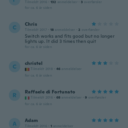
Tilmeldt 2016
·
132
anmeldelser
·
3
overførsler
for ca. 6 år siden
Chris
C
Tilmeldt 2017
·
18
anmeldelser
·
2
overførsler
Switch works and fits good but no longer
lights up. It did 3 times then quit
for ca. 6 år siden
christel
C
Tilmeldt 2018
·
46
anmeldelser
for ca. 6 år siden
Raffaele di Fortunato
R
Tilmeldt 2016
·
68
anmeldelser
·
9
overførsler
for ca. 6 år siden
Adam
A
Tilmeldt 2016
·
1
anmeldelser