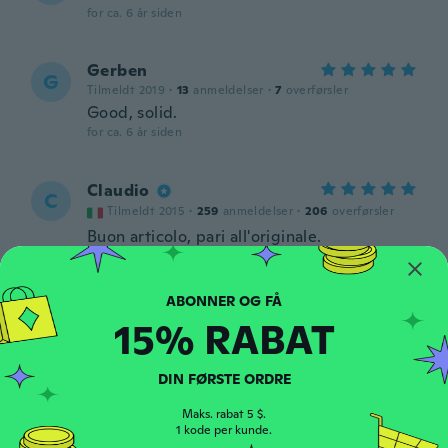
for ca. 6 år siden
Gerben
G
Tilmeldt 2019
·
13
anmeldelser
·
7
overførsler
Good, solid.
for ca. 6 år siden
Claudio
C
Tilmeldt 2015
·
259
anmeldelser
·
206
overførsler
Buon articolo, pari all'originale.
for ca. 6 år siden
Justin
J
15% RABAT
Tilmeldt 2015
·
41
anmeldelser
for ca. 7 år siden
DIN FØRSTE ORDRE
Jörg
Maks. rabat 5 $.
J
1 kode per kunde.
Tilmeldt 2018
·
55
anmeldelser