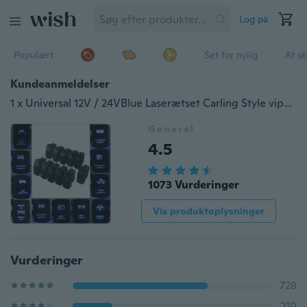
Log på
Populært
Set for nylig
At s
Kundeanmeldelser
1 x Universal 12V / 24VBlue Laserætset Carling Style vippekontakt Narva ARB Dual Bagbelyst LED Til Biler Trailer RV Motorcykel Båd osv.
Generel
4.5
1073 Vurderinger
Vis produktoplysninger
Vurderinger
728
210