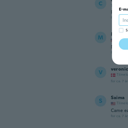
Carme
C
Tilmeldt 2
E-ma
Precioso
for ca. 7 å
S
Michel
M
Tilmel
Not the 
for ca. 7 å
veroni
V
Tilmel
for ca. 7 å
Saima
S
Tilmel
Came ea
for ca. 7 å