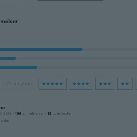
melser
Mest nyttigt
ne
dt 2016
·
166
anmeldelser
·
12
overførsler
r siden