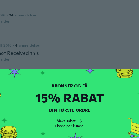
016
·
74
anmeldelser
r siden
dt 2016
·
4
anmeldelser
not Received this
r siden
dt 2017
·
10
anmeldelser
r siden
15% RABAT
DIN FØRSTE ORDRE
dt 2018
·
5
anmeldelser
Maks. rabat 5 $.
r siden
1 kode per kunde.