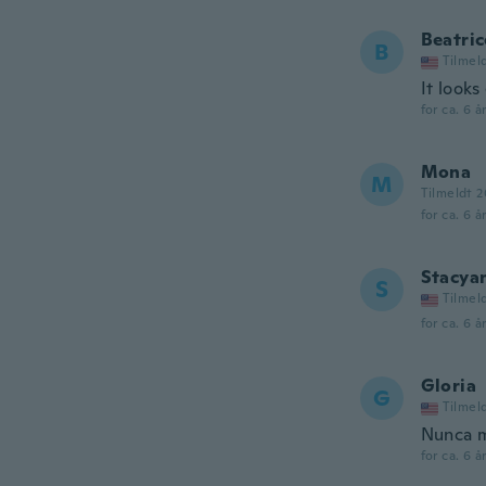
Beatric
B
Tilmel
It looks
for ca. 6 å
Mona
M
Tilmeldt 2
for ca. 6 å
Stacya
S
Tilmel
for ca. 6 å
Gloria
G
Tilmel
Nunca m
for ca. 6 å