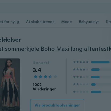
et for nylig
At skabe trends
Mode
Babyudstyr
Kæ
ldelser
Generel
3.4
1002
Vurderinger
Vis produktoplysninger