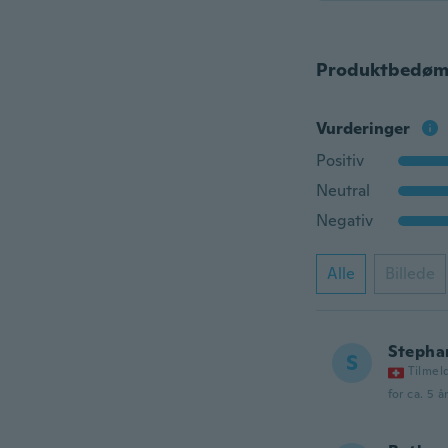
Produktbedøm
Vurderinger
Positiv
Neutral
Negativ
Alle
Billede
Stepha
S
Tilmel
for ca. 5 å