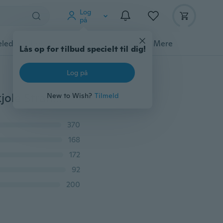
Log
på
ledyrstilbehør
Gadgets
Værktøj
Mere
Lås op for tilbud specielt til dig!
Log på
Kvinder Sexet sommerkjole Boho Maxi lang aftenfestkjole Strandkjole Sundress
New to Wish?
Tilmeld
370
168
172
92
200