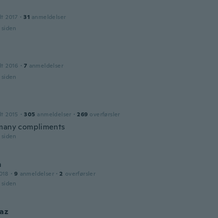
dt 2017
·
31
anmeldelser
r siden
dt 2016
·
7
anmeldelser
r siden
dt 2015
·
305
anmeldelser
·
269
overførsler
many compliments
r siden
m
018
·
9
anmeldelser
·
2
overførsler
r siden
az