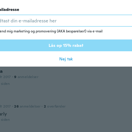
n
017
·
21
anmeldelser
·
1
overførsler
iladresse
 igual a la foto sólo q hay q cogerlo una talla más grande
r siden
end mig marketing og promovering (AKA besparelser!) via e-mail
e
dt 2017
·
31
anmeldelser
·
11
overførsler
Lås op 15% rabat
fabric I was expecting. The bottom fits, but the top is too s
r siden
Nej tak
ca
dt 2017
·
9
anmeldelser
r siden
dt 2017
·
26
anmeldelser
·
2
overførsler
rly
r siden