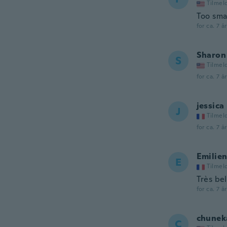
Tilmel
Too smal
for ca. 7 å
Sharon
S
Tilmel
for ca. 7 å
jessica
J
Tilmel
for ca. 7 å
Emilie
E
Tilmel
Très be
for ca. 7 å
chunek
C