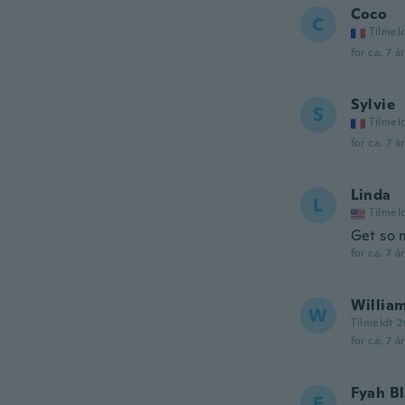
Coco
C
Tilmel
for ca. 7 å
Sylvie
S
Tilmel
for ca. 7 å
Linda
L
Tilmel
Get so 
for ca. 7 å
Willia
W
Tilmeldt 2
for ca. 7 å
Fyah Bl
F