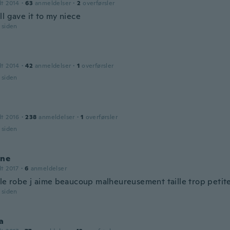
dt 2014
·
63
anmeldelser
·
2
overførsler
l gave it to my niece
r siden
dt 2014
·
42
anmeldelser
·
1
overførsler
r siden
dt 2016
·
238
anmeldelser
·
1
overførsler
r siden
nne
dt 2017
·
6
anmeldelser
lle robe j aime beaucoup malheureusement taille trop petite
r siden
a