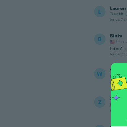
Lauren
L
Tilmeldt 2
for ca. 7 å
Bintu
B
Tilmel
I don’t 
for ca. 7 å
Willie
W
Tilmel
for ca. 7 å
Zulma
Z
Tilmel
for ca. 7 å