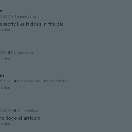
e
dt 2017
·
1
anmeldelser
 exactly like it does in the pic.
r siden
017
·
24
anmeldelser
r siden
nn
dt 2017
·
46
anmeldelser
·
10
overførsler
r siden
dt 2017
·
9
anmeldelser
e llego el artículo
r siden