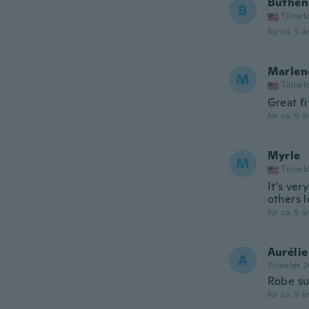
Buthen
B
Tilmel
for ca. 5 å
Marlen
M
Tilmel
Great fit
for ca. 5 å
Myrle
M
Tilmel
It’s ver
others 
for ca. 5 å
Aurélie
A
Tilmeldt 2
Robe su
for ca. 5 å