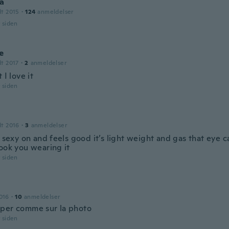
a
dt 2015
·
124
anmeldelser
r siden
e
dt 2017
·
2
anmeldelser
 I love it
r siden
dt 2016
·
3
anmeldelser
y sexy on and feels good it’s light weight and gas that eye
look you wearing it
r siden
016
·
10
anmeldelser
per comme sur la photo
r siden