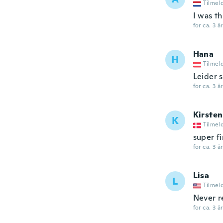
Tilmel
I was th
for ca. 3 å
Hana
H
Tilmel
Leider 
for ca. 3 å
Kirsten
K
Tilmel
super f
for ca. 3 å
Lisa
L
Tilmel
Never r
for ca. 3 å