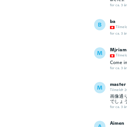
for ca. 3 å
ba
B
Tilmel
for ca. 3 å
Mjriam
M
Tilmel
Come in
for ca. 3 å
master
M
Tilmeldt 2
画像通
でしょ
for ca. 3 å
Aimen
A