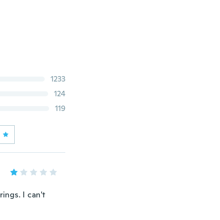
1233
124
119
ings. I can't