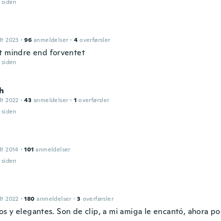
r siden
dt 2023
·
96
anmeldelser
·
4
overførsler
t mindre end forventet
r siden
h
dt 2022
·
43
anmeldelser
·
1
overførsler
r siden
dt 2014
·
101
anmeldelser
r siden
dt 2022
·
180
anmeldelser
·
3
overførsler
s y elegantes. Son de clip, a mi amiga le encantó, ahora p