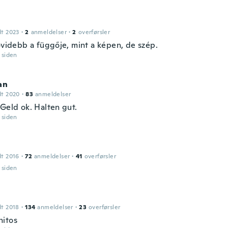
dt 2023
·
2
anmeldelser
·
2
overførsler
rövidebb a függője, mint a képen, de szép.
r siden
an
dt 2020
·
83
anmeldelser
 Geld ok. Halten gut.
r siden
dt 2016
·
72
anmeldelser
·
41
overførsler
r siden
dt 2018
·
134
anmeldelser
·
23
overførsler
itos