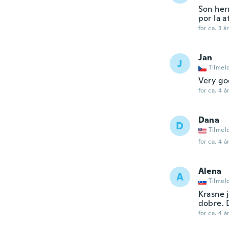
Son her
por la 
for ca. 3 å
Jan
J
Tilmel
Very goo
for ca. 4 å
Dana
D
Tilmel
for ca. 4 å
Alena
A
Tilmel
Krasne 
dobre. 
for ca. 4 å