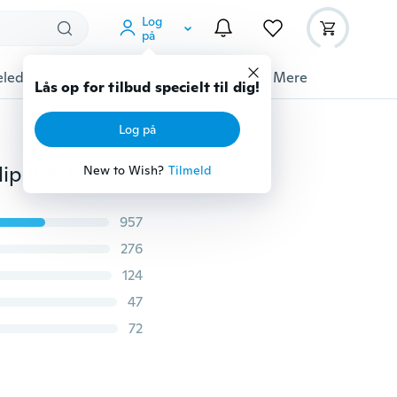
Log
på
ledyrstilbehør
Gadgets
Værktøj
Mere
Lås op for tilbud specielt til dig!
Log på
Skønhed Mode Perleøreringe Ikke-gennemboret øreklip 925 Sølvnål Bryllupsgave Kvindesmykker
New to Wish?
Tilmeld
957
276
124
47
72