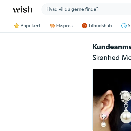
Jump to section
Populært
Ekspres
Tilbudshub
S
Kundeanme