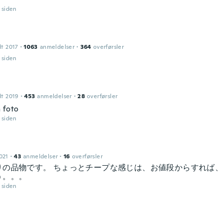
r siden
dt 2017
·
1063
anmeldelser
·
364
overførsler
r siden
dt 2019
·
453
anmeldelser
·
28
overførsler
 foto
r siden
021
·
43
anmeldelser
·
16
overførsler
りの品物です。 ちょっとチープな感じは、お値段からすれば
う。。。
r siden