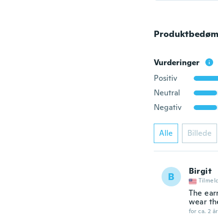
Produktbedøm
Vurderinger
Positiv
Neutral
Negativ
Alle
Billede
Birgit
B
Tilmel
The earr
wear th
for ca. 2 å