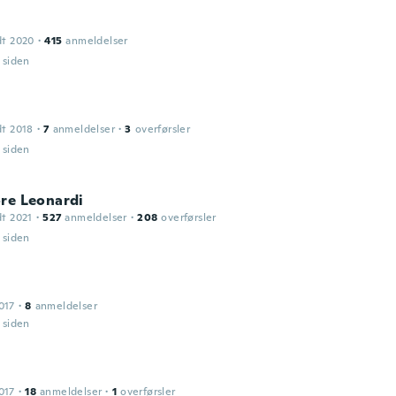
dt 2020
·
415
anmeldelser
r siden
dt 2018
·
7
anmeldelser
·
3
overførsler
r siden
re Leonardi
dt 2021
·
527
anmeldelser
·
208
overførsler
r siden
017
·
8
anmeldelser
r siden
017
·
18
anmeldelser
·
1
overførsler