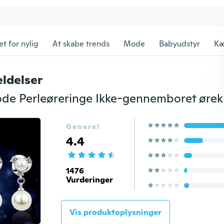
et for nylig
At skabe trends
Mode
Babyudstyr
Kæ
ldelser
Generel
4.4
1476
Vurderinger
Vis produktoplysninger