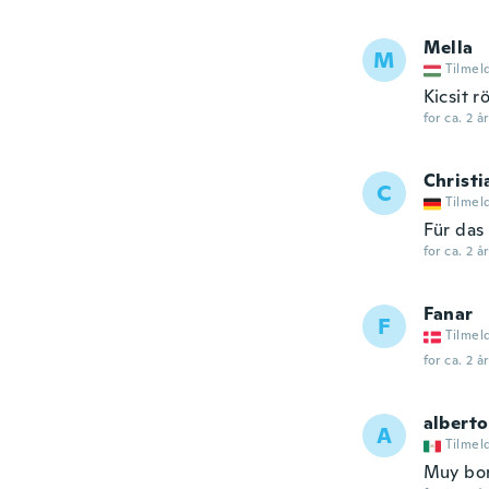
Mella
M
Tilmel
Kicsit 
for ca. 2 å
Christi
C
Tilmel
Für das
for ca. 2 å
Fanar
F
Tilmel
for ca. 2 å
alberto
A
Tilmel
Muy bon