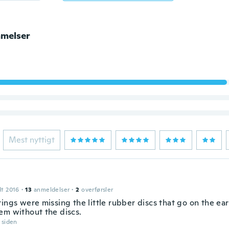
melser
Mest nyttigt
dt 2016
·
13
anmeldelser
·
2
overførsler
ings were missing the little rubber discs that go on the earr
em without the discs.
r siden