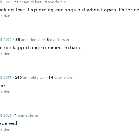
dt 2017
·
11
anmeldelser
·
1
overførsler
inking that it’s piercing ear rings but when I open it’s for n
r siden
dt 2022
·
25
anmeldelser
·
6
overførsler
schon kapput angekommen. Schade.
r siden
dt 2017
·
259
anmeldelser
·
84
overførsler
ine
r siden
dt 2021
·
1
anmeldelser
eceived
r siden