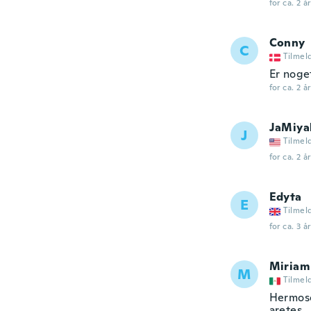
for ca. 2 å
Conny
C
Tilmel
Er noge
for ca. 2 å
JaMiya
J
Tilmel
for ca. 2 å
Edyta
E
Tilmel
for ca. 3 å
Miriam
M
Tilmel
Hermoso
aretes.