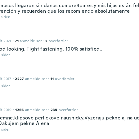
mosos llegaron sin daños comore4pares y mis hijas están fel
atención y recuerden que los recomiendo absolutamente
r siden
dt 2021
·
71
anmeldelser
·
2
overførsler
d looking. Tight fastening. 100% satisfied..
r siden
dt 2017
·
2227
anmeldelser
·
11
overførsler
r siden
dt 2019
·
1266
anmeldelser
·
239
overførsler
jemne,klipsove perlickove nausnicky.Vyzeraju pekne aj na uc
Dakujem pekne Alena
r siden