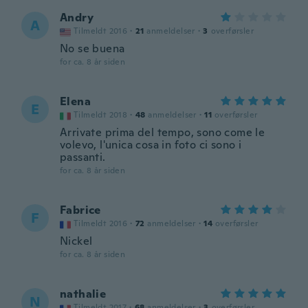
Andry
A
Tilmeldt 2016
·
21
anmeldelser
·
3
overførsler
No se buena
for ca. 8 år siden
Elena
E
Tilmeldt 2018
·
48
anmeldelser
·
11
overførsler
Arrivate prima del tempo, sono come le
volevo, l'unica cosa in foto ci sono i
passanti.
for ca. 8 år siden
Fabrice
F
Tilmeldt 2016
·
72
anmeldelser
·
14
overførsler
Nickel
for ca. 8 år siden
nathalie
N
Tilmeldt 2017
·
68
anmeldelser
·
3
overførsler