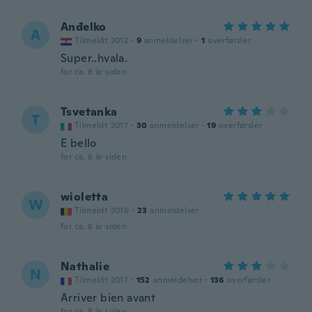
Anđelko
A
Tilmeldt 2012
·
9
anmeldelser
·
1
overførsler
Super..hvala.
for ca. 8 år siden
Tsvetanka
T
Tilmeldt 2017
·
30
anmeldelser
·
19
overførsler
E bello
for ca. 8 år siden
wioletta
W
Tilmeldt 2016
·
23
anmeldelser
for ca. 8 år siden
Nathalie
N
Tilmeldt 2017
·
152
anmeldelser
·
136
overførsler
Arriver bien avant
for ca. 8 år siden