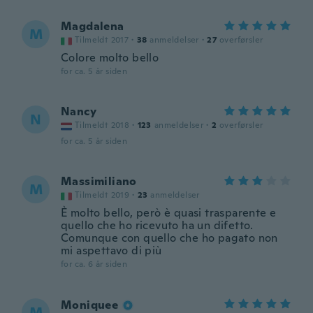
Magdalena
M
Tilmeldt 2017
·
38
anmeldelser
·
27
overførsler
Colore molto bello
for ca. 5 år siden
Nancy
N
Tilmeldt 2018
·
123
anmeldelser
·
2
overførsler
for ca. 5 år siden
Massimiliano
M
Tilmeldt 2019
·
23
anmeldelser
È molto bello, però è quasi trasparente e
quello che ho ricevuto ha un difetto.
Comunque con quello che ho pagato non
mi aspettavo di più
for ca. 6 år siden
Moniquee
M