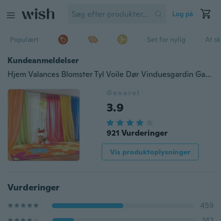
Log på
Populært
Set for nylig
At s
Kundeanmeldelser
Hjem Valances Blomster Tyl Voile Dør Vinduesgardin Gardin Panel Sheer Halstørklæde GL
Generel
3.9
921 Vurderinger
Vis produktoplysninger
Vurderinger
459
142