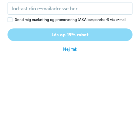
for ca. 8 år siden
Send mig marketing og promovering (AKA besparelser!) via e-mail
Alejandro
A
Tilmeldt 2016
·
174
anmeldelser
Lås op 15% rabat
gracias
for ca. 8 år siden
Nej tak
Edouard
E
Tilmeldt 2017
·
15
anmeldelser
for ca. 8 år siden
Anne
A
Tilmeldt 2017
·
59
anmeldelser
·
15
overførsler
Ei niin mustat, mitä kuva antaa ymmärtää,
hyvät silti hintaansa nähden. Huom. Leveys
100cm, tilasin tuplasti lisää että näyttää
ikkunassa paremmalta.
for ca. 8 år siden